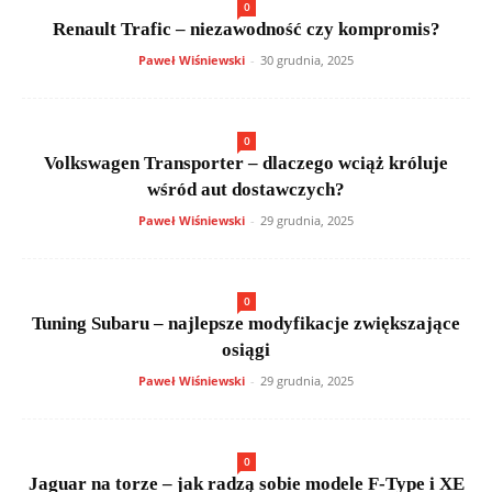
0
Renault Trafic – niezawodność czy kompromis?
Paweł Wiśniewski
-
30 grudnia, 2025
0
Volkswagen Transporter – dlaczego wciąż króluje
wśród aut dostawczych?
Paweł Wiśniewski
-
29 grudnia, 2025
0
Tuning Subaru – najlepsze modyfikacje zwiększające
osiągi
Paweł Wiśniewski
-
29 grudnia, 2025
0
Jaguar na torze – jak radzą sobie modele F-Type i XE