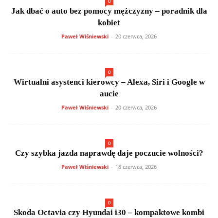
0
Jak dbać o auto bez pomocy mężczyzny – poradnik dla
kobiet
Paweł Wiśniewski
-
20 czerwca, 2026
0
Wirtualni asystenci kierowcy – Alexa, Siri i Google w
aucie
Paweł Wiśniewski
-
20 czerwca, 2026
0
Czy szybka jazda naprawdę daje poczucie wolności?
Paweł Wiśniewski
-
18 czerwca, 2026
0
Skoda Octavia czy Hyundai i30 – kompaktowe kombi