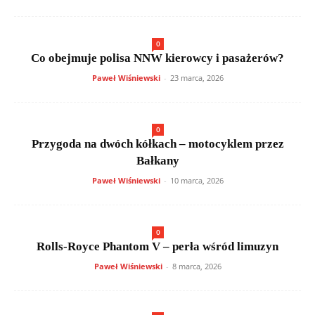
0
Co obejmuje polisa NNW kierowcy i pasażerów?
Paweł Wiśniewski
-
23 marca, 2026
0
Przygoda na dwóch kółkach – motocyklem przez
Bałkany
Paweł Wiśniewski
-
10 marca, 2026
0
Rolls-Royce Phantom V – perła wśród limuzyn
Paweł Wiśniewski
-
8 marca, 2026