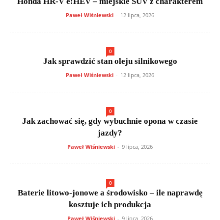
Honda HR-V e:HEV – miejskie SUV z charakterem
Paweł Wiśniewski
-
12 lipca, 2026
0
Jak sprawdzić stan oleju silnikowego
Paweł Wiśniewski
-
12 lipca, 2026
0
Jak zachować się, gdy wybuchnie opona w czasie
jazdy?
Paweł Wiśniewski
-
9 lipca, 2026
0
Baterie litowo-jonowe a środowisko – ile naprawdę
kosztuje ich produkcja
Paweł Wiśniewski
-
9 lipca, 2026