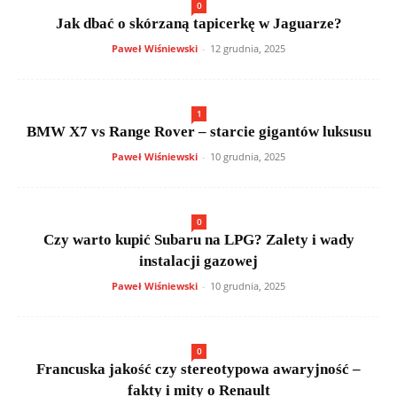
0
Jak dbać o skórzaną tapicerkę w Jaguarze?
Paweł Wiśniewski
-
12 grudnia, 2025
1
BMW X7 vs Range Rover – starcie gigantów luksusu
Paweł Wiśniewski
-
10 grudnia, 2025
0
Czy warto kupić Subaru na LPG? Zalety i wady
instalacji gazowej
Paweł Wiśniewski
-
10 grudnia, 2025
0
Francuska jakość czy stereotypowa awaryjność –
fakty i mity o Renault