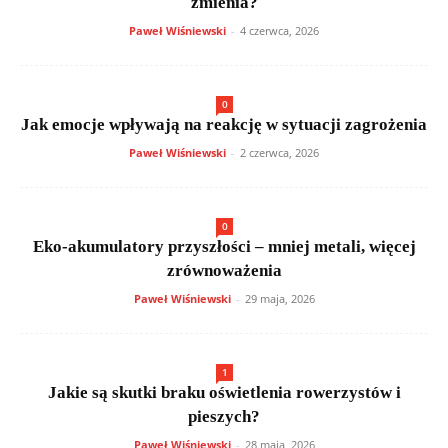
zmienia?
Paweł Wiśniewski
-
4 czerwca, 2026
0
Jak emocje wpływają na reakcję w sytuacji zagrożenia
Paweł Wiśniewski
-
2 czerwca, 2026
0
Eko-akumulatory przyszłości – mniej metali, więcej
zrównoważenia
Paweł Wiśniewski
-
29 maja, 2026
1
Jakie są skutki braku oświetlenia rowerzystów i
pieszych?
Paweł Wiśniewski
-
28 maja, 2026