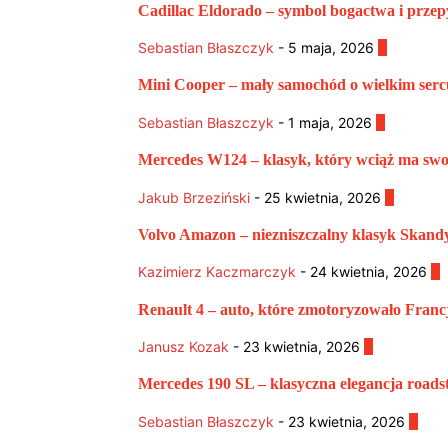
Cadillac Eldorado – symbol bogactwa i prze
Sebastian Błaszczyk
-
5 maja, 2026
0
Mini Cooper – mały samochód o wielkim serc
Sebastian Błaszczyk
-
1 maja, 2026
0
Mercedes W124 – klasyk, który wciąż ma sw
Jakub Brzeziński
-
25 kwietnia, 2026
0
Volvo Amazon – niezniszczalny klasyk Skand
Kazimierz Kaczmarczyk
-
24 kwietnia, 2026
0
Renault 4 – auto, które zmotoryzowało Franc
Janusz Kozak
-
23 kwietnia, 2026
0
Mercedes 190 SL – klasyczna elegancja roads
Sebastian Błaszczyk
-
23 kwietnia, 2026
0