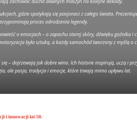
alają zachować ducha dawnych maszyn na kolejne dekady.
cjach, gdzie spotykają się pasjonaci z całego świata. Prezentuj
o przypominają proces odrodzenia legendy.
opowieść o emocjach – o zapachu starej skóry, dźwięku gaźnika i
 motoryzacja była sztuką, a każdy samochód tworzony z myślą o ch
ą się – dojrzewają jak dobre wino. Ich historie inspirują, uczą i 
ia, ale pasja, tradycja i emocje, które trwają mimo upływu lat.
i i innowacji lat 50.