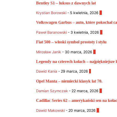
Bentley S1 – luksus z dawnych lat
Krystian Borowski
-
5 kwietnia, 2026
0
Volkswagen Garbus – auto, które pokochał ca
Paweł Baranowski
-
3 kwietnia, 2026
0
Fiat 500 – włoski symbol prostoty i stylu
Mirosław Janik
-
30 marca, 2026
0
Legendy na czterech kołach – najpiękniejsze k
Dawid Kania
-
29 marca, 2026
1
Opel Manta – niemiecki klasyk lat 70.
Damian Szymczak
-
22 marca, 2026
0
Cadillac Series 62 – amerykański sen na koła
Dawid Makowski
-
20 marca, 2026
0