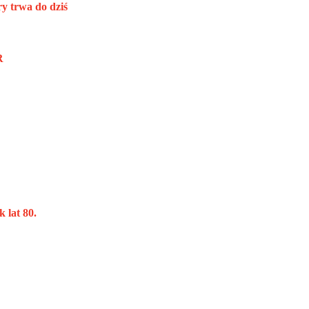
ry trwa do dziś
R
 lat 80.