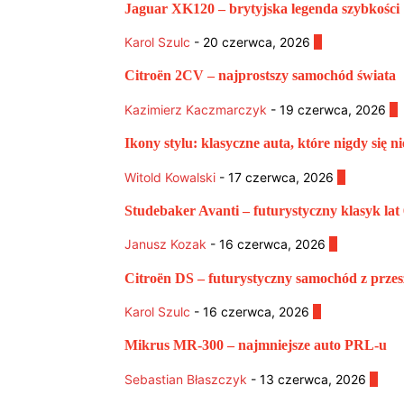
Jaguar XK120 – brytyjska legenda szybkości
Karol Szulc
-
20 czerwca, 2026
0
Citroën 2CV – najprostszy samochód świata
Kazimierz Kaczmarczyk
-
19 czerwca, 2026
0
Ikony stylu: klasyczne auta, które nigdy się ni
Witold Kowalski
-
17 czerwca, 2026
0
Studebaker Avanti – futurystyczny klasyk lat 
Janusz Kozak
-
16 czerwca, 2026
0
Citroën DS – futurystyczny samochód z przesz
Karol Szulc
-
16 czerwca, 2026
0
Mikrus MR-300 – najmniejsze auto PRL-u
Sebastian Błaszczyk
-
13 czerwca, 2026
0