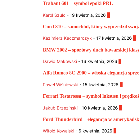
Trabant 601 – symbol epoki PRL
Karol Szulc
-
19 kwietnia, 2026
0
Cord 810 – samochód, który wyprzedził swoj
Kazimierz Kaczmarczyk
-
17 kwietnia, 2026
0
BMW 2002 – sportowy duch bawarskiej klas
Dawid Makowski
-
16 kwietnia, 2026
0
Alfa Romeo 8C 2900 – włoska elegancja sprze
Paweł Wiśniewski
-
15 kwietnia, 2026
0
Ferrari Testarossa – symbol luksusu i prędkoś
Jakub Brzeziński
-
10 kwietnia, 2026
0
Ford Thunderbird – elegancja w amerykańs
Witold Kowalski
-
6 kwietnia, 2026
0