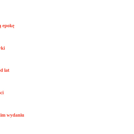
ą epokę
yki
d lat
ci
kim wydaniu