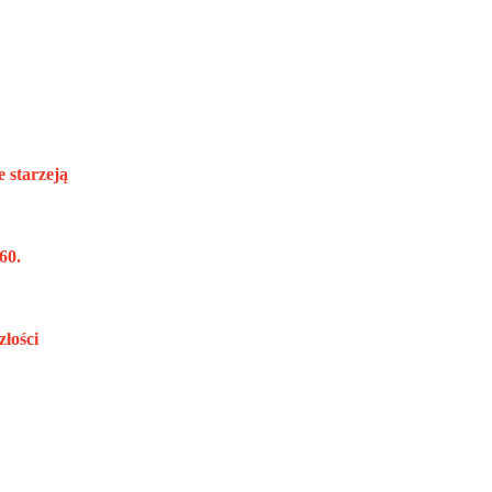
e starzeją
60.
łości