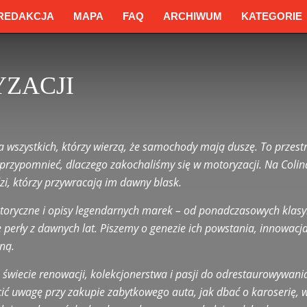
REDAKCJA
MAPA
FAQ
ARCHIWUM
KATEGORIE
ZACJI
zdy
Bentley
Bezpieczeństwo na Drodze
BMW
Bugatti
Chevrolet
dge
Egzaminy
Ekologia i Motoryzacja
Eksploatacja i Serwis
a wszystkich, którzy wierzą, że samochody mają duszę. To przestrz
Ford
Historia motoryzacji
Honda
Hyundai
Jaguar
Jeep
Kia
przypomnieć, dlaczego zakochaliśmy się w motoryzacji. Na Colin
a
Kursy
Lamborghini
Land Rover
Maserati
Mazda
McLaren
dzi, którzy przywracają im dawny blask.
Motoryzacja
Motoryzacja a Psychologia Kierowcy
Nauka jazdy
Nissan
Nowe Technologie w Motoryzacji
Opel
 historyczne i opisy legendarnych marek – od ponadczasowych kla
orady
Porady motoryzacyjne
Porównania Samochodów
Porsche
perły z dawnych lat. Piszemy o genezie ich powstania, innowacja
Prawo jazdy
Przepisy ruchu drogowego
Publikacje Czytelników
ną.
ochody Elektryczne
Skoda
Subaru
Technika Jazdy
Tesla
o świecie renowacji, kolekcjonerstwa i pasji do odrestaurowywa
onalizacja
Ubezpieczenia i Finansowanie
Volkswagen
Volvo
ć uwagę przy zakupie zabytkowego auta, jak dbać o karoserię, wn