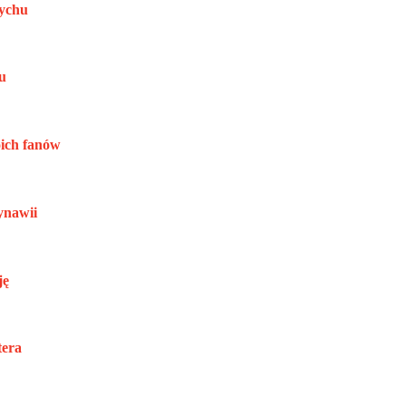
pychu
u
oich fanów
ynawii
ję
tera