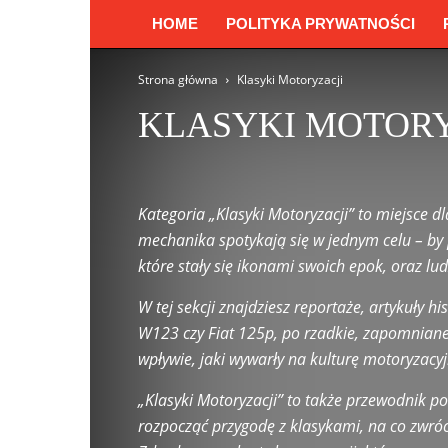
HOME
POLITYKA PRYWATNOŚCI
Strona główna
Klasyki Motoryzacji
KLASYKI MOTORY
Alfa Romeo
Audi
Autonomiczne i Inteligentne Poja
Chrysler
Ciekawostki motoryzacyjne
Citroën
Do
Kategoria „Klasyki Motoryzacji” to miejsce dl
Fakty i Mity
Ferrari
Floty i Samochody Służbowe
mechanika spotykają się w jednym celu – by 
Kierowcy
Klasyki Motoryzacji
Kultura Samochodow
które stały się ikonami swoich epok, oraz lu
Mercedes-Benz
Mitsubishi
Motocyklowe Inspiracje
Motoryzacja Kobiecym Okiem
Motoryzacja Przyszłości
W tej sekcji znajdziesz reportaże, artykuły
Opony i Felgi
Peugeot
Podróże Samochodem
P
W123 czy Fiat 125p, po rzadkie, zapomniane 
Pozostałe wpisy
Prawo drogowe
Prawo i Mandaty
wpływie, jaki wywarły na kulturę motoryzacyj
Pytania od czytelników
Renault
Rolls-Royce
Sam
„Klasyki Motoryzacji” to także przewodnik p
Testy i Recenzje Samochodów
Toyota
Tuning i Pers
rozpocząć przygodę z klasykami, na co zwróci
Wywiady