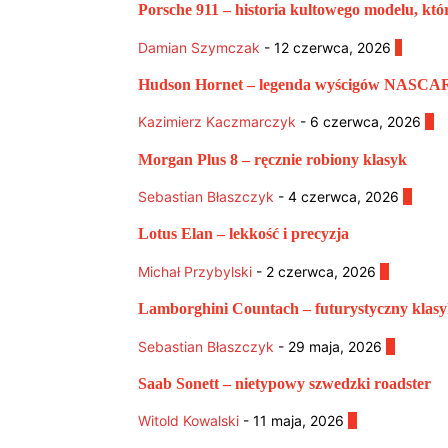
Porsche 911 – historia kultowego modelu, któ
Damian Szymczak
-
12 czerwca, 2026
1
Hudson Hornet – legenda wyścigów NASCA
Kazimierz Kaczmarczyk
-
6 czerwca, 2026
0
Morgan Plus 8 – ręcznie robiony klasyk
Sebastian Błaszczyk
-
4 czerwca, 2026
0
Lotus Elan – lekkość i precyzja
Michał Przybylski
-
2 czerwca, 2026
0
Lamborghini Countach – futurystyczny klasyk
Sebastian Błaszczyk
-
29 maja, 2026
0
Saab Sonett – nietypowy szwedzki roadster
Witold Kowalski
-
11 maja, 2026
0