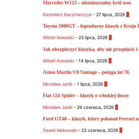
Mercedes W123 – niezniszczalny król szos
Kazimierz Kaczmarczyk
-
27 lipca, 2026
0
Toyota 2000GT – legendarny klasyk z Kraju 
Witold Kowalski
-
23 lipca, 2026
0
Jak ubezpieczyć klasyka, aby nie przepłacić i
Witold Kowalski
-
14 lipca, 2026
0
Aston Martin V8 Vantage – potęga lat 70.
Mirosław Janik
-
1 lipca, 2026
0
Fiat 124 Spider – klasyk o włoskiej duszy
Mirosław Janik
-
29 czerwca, 2026
0
Ford GT40 – klasyk, który pokonał Ferrari 
Dawid Makowski
-
23 czerwca, 2026
0