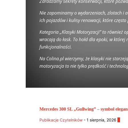
Zdradzamy sekrety konserwacji, które pozw
Nie zapominamy o wydarzeniach, zlotach i auk
ich pojazdów i kulisy renowacji, które częst
Kategoria „Klasyki Motoryzacji” to również 
wracają do łask. To hołd dla epoki, w której
funkcjonalności.
Na Colina.pl wierzymy, że klasyki nie starzej
motoryzacja to nie tylko prędkość i technolog
Mercedes 300 SL „Gullwing” – symbol elegancj
Publikacje Czytelników
-
1 sierpnia, 2026
0