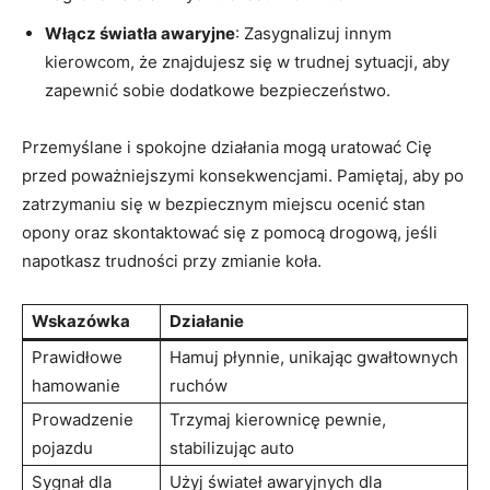
Włącz światła awaryjne
: ⁢Zasygnalizuj innym
kierowcom, że ⁣znajdujesz⁣ się w trudnej sytuacji, aby
zapewnić sobie dodatkowe bezpieczeństwo.
Przemyślane⁢ i spokojne działania‌ mogą uratować⁣ Cię
przed poważniejszymi ‌konsekwencjami.‌ Pamiętaj, ‍aby po
zatrzymaniu⁤ się w bezpiecznym miejscu ⁤ocenić stan
⁣opony oraz skontaktować się z pomocą drogową,‌ jeśli
napotkasz⁢ trudności przy ​zmianie koła.
Wskazówka
Działanie
Prawidłowe
Hamuj ⁣płynnie, unikając gwałtownych
hamowanie
ruchów
Prowadzenie⁢
Trzymaj kierownicę pewnie,
pojazdu
stabilizując ⁣auto
Sygnał dla
Użyj świateł awaryjnych dla‍