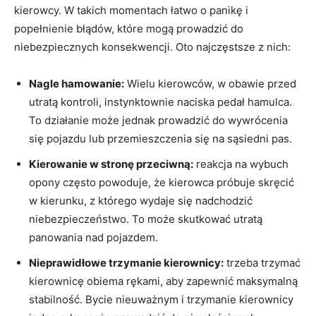
kierowcy. W takich momentach łatwo ​o panikę i
popełnienie błądów, które mogą prowadzić⁤ do
niebezpiecznych konsekwencji. Oto najczęstsze z nich:
Nagle hamowanie:
Wielu kierowców, w obawie przed
utratą kontroli, instynktownie naciska pedał hamulca.
‌To ‍działanie może jednak prowadzić do wywrócenia⁢
się⁣ pojazdu lub przemieszczenia się na sąsiedni pas.
Kierowanie w stronę przeciwną:
reakcja⁤ na​ wybuch
opony często powoduje, że kierowca próbuje ⁣skręcić
w kierunku, ⁣z⁢ którego wydaje się nadchodzić
⁣niebezpieczeństwo. ​To może skutkować utratą
panowania nad pojazdem.
Nieprawidłowe trzymanie kierownicy:
trzeba trzymać
kierownicę obiema rękami,‌ aby zapewnić⁤ maksymalną
stabilność. ​Bycie nieuważnym i trzymanie ⁣kierownicy