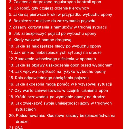
Zalecenia ‍dotyczące regularnych kontroli opon
Co ⁤robić, gdy czujesz drżenie kierownicy
Jakie są pierwsze kroki w przypadku wybuchu opony
Bezpieczne miejsce do zatrzymania pojazdu
Zasady korzystania z hamulców w trudnej sytuacji
Jak zabezpieczyć pojazd po wybuchu opony
Kiedy wezwać‍ pomoc drogową
Jakie są najczęstsze błędy po wybuchu‍ opony
Jak unikać niebezpiecznych sytuacji na drodze
Znaczenie właściwego ciśnienia w oponach
Jakie są objawy uszkodzenia opon⁢ przed wybuchem
Jak wpływa ⁢prędkość na ryzyko wybuchu opony
Rola odpowiedniego obciążenia pojazdu
Jakie⁣ akcesoria mogą⁣ pomóc w ‌kryzysowej sytuacji
Czy warto zainwestować w czujniki ciśnienia opon
Krótki‍ przewodnik ⁢po wymianie opony na drodze
Jak‌ zwiększyć swoje umiejętności jazdy⁤ w trudnych‍
sytuacjach
Podsumowanie: ‍Kluczowe ⁣zasady bezpieczeństwa ​na
drodze
Q&A