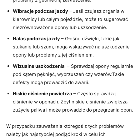
Wibracje podczas jazdy
– ‌Jeśli czujesz drgania w
kierownicy lub całym pojeździe, może to ⁣sugerować
‌niezrównoważone opony lub uszkodzenie.
Hałas podczas jazdy
– Głośne dźwięki, takie jak
‌stukanie lub szum, mogą wskazywać na uszkodzenie
opony lub problemy z jej ⁢ciśnieniem.
Wizualne uszkodzenia
‌ –​ Sprawdzaj ‍opony regularnie
pod kątem pęknięć, wybrzuszeń czy ⁢wżerów.Takie
defekty ⁣mogą prowadzić do awarii.
Niskie ciśnienie ‍powietrza
– Często sprawdzaj
ciśnienie w oponach. Zbyt niskie ciśnienie zwiększa
zużycie paliwa ⁤i ⁢może prowadzić do ‍przegrzania⁤ opon.
W przypadku zauważenia któregoś z tych‍ problemów
należy jak najszybciej podjąć kroki w celu ich