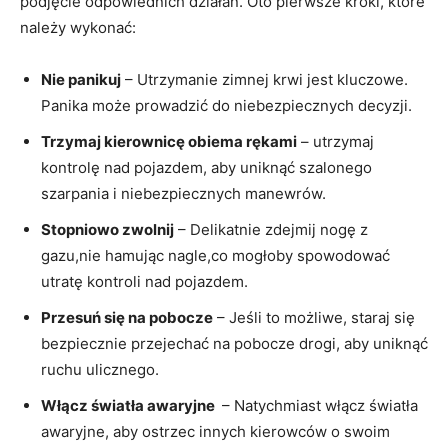
podjęcie odpowiednich działań. Oto pierwsze kroki, które
należy wykonać:
Nie panikuj
– Utrzymanie zimnej krwi jest‍ kluczowe.
Panika może prowadzić do niebezpiecznych‍ decyzji.
Trzymaj kierownicę obiema rękami
‍– utrzymaj
kontrolę⁤ nad pojazdem, aby uniknąć⁣ szalonego
szarpania i niebezpiecznych manewrów.
Stopniowo zwolnij
⁢–⁣ Delikatnie‌ zdejmij nogę z
gazu,nie hamując nagle,co mogłoby ‍spowodować
utratę kontroli nad pojazdem.
Przesuń⁢ się na pobocze
– Jeśli⁤ to możliwe, staraj ‌się
bezpiecznie przejechać na pobocze drogi, aby uniknąć
ruchu ulicznego.
Włącz światła awaryjne
‌ – Natychmiast włącz⁣ światła
awaryjne, aby ostrzec ⁣innych kierowców ‍o swoim