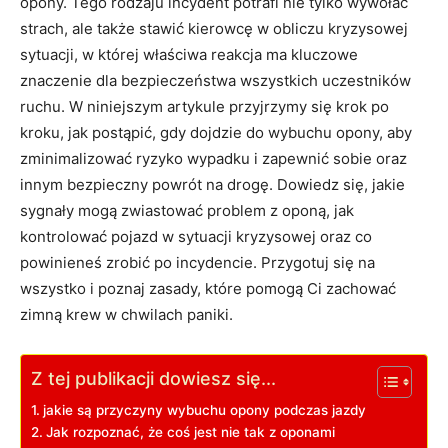
opony. Tego rodzaju incydent potrafi nie tylko⁢ wywołać
strach, ale ​także⁢ stawić kierowcę w obliczu kryzysowej
sytuacji, w której właściwa reakcja ma kluczowe
⁤znaczenie dla bezpieczeństwa ⁣wszystkich uczestników
ruchu. W niniejszym artykule przyjrzymy się krok⁢ po
kroku, jak postąpić, gdy dojdzie do wybuchu opony, ​aby
zminimalizować ryzyko wypadku ⁤i zapewnić sobie oraz
innym bezpieczny ⁣powrót‍ na drogę. Dowiedz się, ​jakie
‌sygnały mogą zwiastować⁤ problem z oponą, jak
⁣kontrolować pojazd w sytuacji kryzysowej‌ oraz co ​
powinieneś zrobić po incydencie. Przygotuj się na
wszystko i poznaj zasady,‍ które pomogą Ci zachować
⁤zimną⁣ krew w chwilach paniki.
Z tej publikacji dowiesz się...
jakie są przyczyny wybuchu opony⁢ podczas jazdy
Jak​ rozpoznać,​ że coś jest​ nie tak z oponami