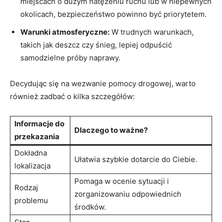
miejscach o dużym natężeniu ruchu lub w niepewnych
okolicach, ‌bezpieczeństwo powinno być priorytetem.
Warunki atmosferyczne:
W trudnych warunkach,
takich jak deszcz czy ​śnieg, lepiej odpuścić
samodzielne próby naprawy.
Decydując ​się na wezwanie pomocy drogowej, warto
również zadbać ‌o kilka szczegółów:
Informacje do
Dlaczego to​ ważne?
⁢przekazania
Dokładna
Ułatwia szybkie dotarcie do Ciebie.
lokalizacja
Pomaga​ w ocenie sytuacji i
Rodzaj
zorganizowaniu odpowiednich
problemu
środków.