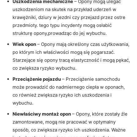
Uszkodzenia mechaniczne
– ⁣Opony mogą ulegać
uszkodzeniom na skutek na przykład uderzeń w
krawężniki, dziury w jezdni czy przejazd ​przez ostre
przedmioty. ⁢tego typu incydenty mogą‍ osłabić
strukturę opony,prowadząc do jej wybuchu.
Wiek opon
– Opony mają określony ⁣czas użytkowania,
po którym ‌ich ⁤właściwości mogą ‌się⁣ pogarszać.
Starzejące się opony tracą elastyczność i mogą pękać,
co zwiększa ryzyko wybuchu.
Przeciążenie pojazdu
– Przeciążenie samochodu
może prowadzić do nadmiernego​ ciepła w oponach,
‍co również zwiększa ryzyko ich ⁢uszkodzenia i
wybuchu.
Niewłaściwy montaż‍ opon
– Opony, które ⁢zostały źle
zamontowane, mogą nie pracować w⁤ optymalny
sposób,​ co zwiększa ryzyko ich uszkodzenia.‌ Ważne