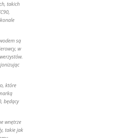
ch, takich
XC90,
skonale
dowodem są
ierowcy, w
werzystów.
jonizując
o, które
 marką
0, będący
ne wnętrze
, takie jak