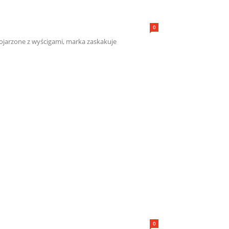
0
ojarzone z wyścigami, marka zaskakuje
0