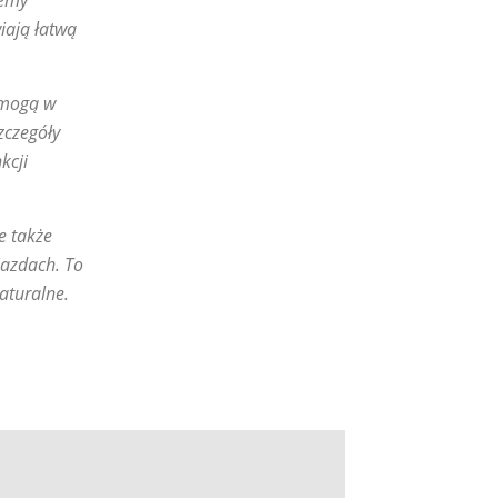
temy
iają łatwą
pomogą w
zczegóły
kcji
e także
jazdach. To
aturalne.