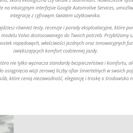
wno, skóra ekologiczna czy detale z aluminium. Nowoczesne sys
e na intuicyjnym interfejsie Google Automotive Services, umożliw
integrację z cyfrowym światem użytkownika.
ajdziesz również testy, recenzje i porady eksploatacyjne, które 
 modelu Volvo dostosowanego do Twoich potrzeb. Przybliżamy s
nostek napędowych, właściwości jezdnych oraz innowacyjnych fun
zwiększających komfort codziennej jazdy.
tóra nie tylko wyznacza standardy bezpieczeństwa i komfortu, al
 osiągnięcia wizji zerowej liczby ofiar śmiertelnych w swoich po
sób, które cenią niezawodność, elegancję i troskę o środowisko n