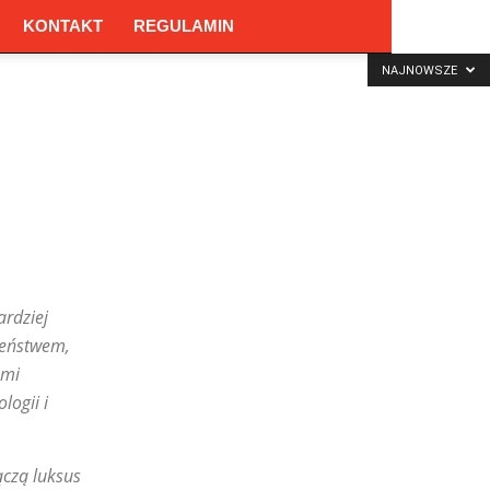
KONTAKT
REGULAMIN
NAJNOWSZE
ardziej
zeństwem,
ami
logii i
ączą luksus