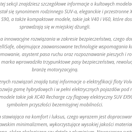
 tej sekcji znajdziesz szczegółowe informacje o kultowych modela
 stał się synonimem rodzinnego SUV-a, eleganckie i przestronne 
 S90, a także kompaktowe modele, takie jak V40 i V60, które do
sprawdzają się w miejskiej dżungli.
 na innowacyjne rozwiązania w zakresie bezpieczeństwa, czego 
ntelliSafe, obejmujące zaawansowane technologie wspomagania k
mowanie, asystent pasa ruchu oraz rozpoznawanie pieszych i ro
a marka wprowadziła trzypunktowe pasy bezpieczeństwa, rewoluc
branżę motoryzacyjną.
znych rozwiązań znajdą tutaj informacje o elektryfikacji floty Volv
ozwija gamę hybrydowych i w pełni elektrycznych pojazdów pod
 modele takie jak XC40 Recharge czy flagowy elektryczny SUV EX9
symbolem przyszłości bezemisyjnej mobilności.
a stawiająca na komfort i luksus, czego wyrazem jest dopracowa
wskim minimalizmem, wykorzystujące wysokiej jakości materiały