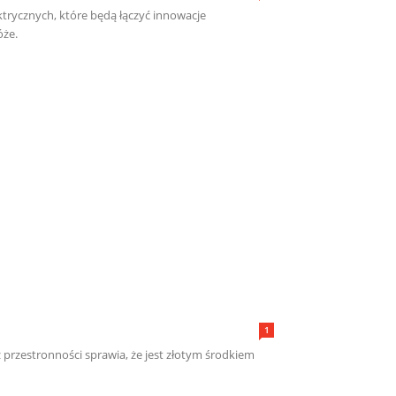
ktrycznych, które będą łączyć innowacje
óże.
1
z przestronności sprawia, że jest złotym środkiem