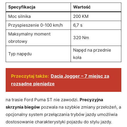
Specyfikacja
Wartość
Moc silnika
200 KM
Przyspieszenie 0-100 km/h
6,7 s
Maksymalny moment
320 Nm
obrotowy
Napęd na przednie
Typ napędu
koła
Przeczytaj także:
Dacia Jogger – 7 miejsc za
rozsądne pieniądze
na trasie Ford Puma ST nie zawodzi.
Precyzyjna
skrzynia biegów
pozwala na szybkie zmiany przełożeń, a
opcjonalny system przełączania trybów jazdy umożliwia
dostosowanie charakterystyki pojazdu do stylu jazdy.