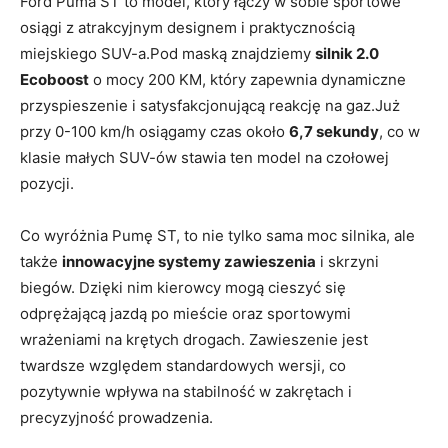
Ford Puma ST to model, który łączy w sobie sportowe
osiągi z atrakcyjnym designem i praktycznością
miejskiego SUV-a.Pod maską znajdziemy
silnik 2.0
Ecoboost
o mocy 200 KM, który zapewnia dynamiczne
przyspieszenie i satysfakcjonującą reakcję na gaz.Już
przy 0-100 km/h osiągamy czas około
6,7 sekundy
, co w
klasie małych SUV-ów stawia ten model na czołowej
pozycji.
Co wyróżnia Pumę ST, to nie tylko sama moc silnika, ale
także
innowacyjne systemy zawieszenia
i skrzyni
biegów. Dzięki nim kierowcy mogą cieszyć się
odprężającą jazdą po mieście oraz sportowymi
wrażeniami na krętych drogach. Zawieszenie jest
twardsze względem standardowych wersji, co
pozytywnie wpływa na stabilność w zakrętach i
precyzyjność prowadzenia.