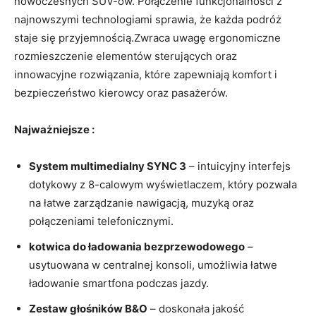
nowoczesnych SUV-ów. Połączenie funkcjonalności z
najnowszymi technologiami sprawia, że każda podróż
staje się przyjemnością.Zwraca uwagę ergonomiczne
rozmieszczenie elementów sterujących oraz
innowacyjne rozwiązania, które zapewniają komfort i
bezpieczeństwo kierowcy oraz pasażerów.
Najważniejsze :
System multimedialny SYNC 3
– intuicyjny interfejs
dotykowy z 8-calowym wyświetlaczem, który pozwala
na łatwe zarządzanie nawigacją, muzyką oraz
połączeniami telefonicznymi.
kotwica do ładowania bezprzewodowego
–
usytuowana w centralnej konsoli, umożliwia łatwe
ładowanie smartfona podczas jazdy.
Zestaw głośników B&O
– doskonała jakość