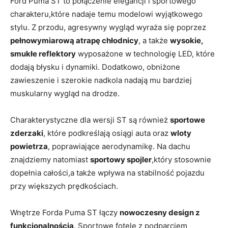
Ford Puma ST to połączenie elegancji i sportowego
charakteru,które nadaje temu modelowi wyjątkowego
stylu. Z przodu, agresywny wygląd wyraża się poprzez
pełnowymiarową atrapę chłodnicy
, a także
wysokie,
smukłe reflektory
wyposażone w technologię LED, które
dodają błysku i dynamiki. Dodatkowo, obniżone
zawieszenie i szerokie nadkola nadają mu bardziej
muskularny wygląd na drodze.
Charakterystyczne dla wersji ST są również
sportowe
zderzaki
, które podkreślają osiągi auta oraz
wloty
powietrza
, poprawiające aerodynamikę. Na dachu
znajdziemy natomiast
sportowy spojler
,który stosownie
dopełnia całości,a także wpływa na stabilność pojazdu
przy większych prędkościach.
Wnętrze Forda Puma ST łączy
nowoczesny design z
funkcjonalnością
. Sportowe fotele z podparciem