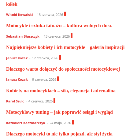
kółek
0
Witold Kowalski
-
13 czerwca, 2026
Motocykle i sztuka tatuażu – kultura wolnych dusz
0
Sebastian Błaszczyk
-
13 czerwca, 2026
Najpiękniejsze kobiety i ich motocykle – galeria inspiracji
0
Janusz Kozak
-
12 czerwca, 2026
Dlaczego warto dołączyć do społeczności motocyklowej
0
Janusz Kozak
-
9 czerwca, 2026
Kobiety na motocyklach – siła, elegancja i adrenalina
0
Karol Szulc
-
4 czerwca, 2026
Motocyklowy tuning – jak poprawić osiągi i wygląd
0
Kazimierz Kaczmarczyk
-
24 maja, 2026
Dlaczego motocykl to nie tylko pojazd, ale styl życia