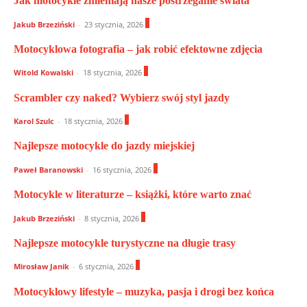
Jak motocykle zmieniają nasze postrzeganie świata
0
Jakub Brzeziński
-
23 stycznia, 2026
Motocyklowa fotografia – jak robić efektowne zdjęcia
0
Witold Kowalski
-
18 stycznia, 2026
Scrambler czy naked? Wybierz swój styl jazdy
0
Karol Szulc
-
18 stycznia, 2026
Najlepsze motocykle do jazdy miejskiej
0
Paweł Baranowski
-
16 stycznia, 2026
Motocykle w literaturze – książki, które warto znać
0
Jakub Brzeziński
-
8 stycznia, 2026
Najlepsze motocykle turystyczne na długie trasy
1
Mirosław Janik
-
6 stycznia, 2026
Motocyklowy lifestyle – muzyka, pasja i drogi bez końca