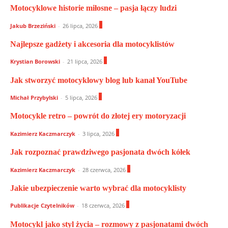
Motocyklowe historie miłosne – pasja łączy ludzi
0
Jakub Brzeziński
-
26 lipca, 2026
Najlepsze gadżety i akcesoria dla motocyklistów
0
Krystian Borowski
-
21 lipca, 2026
Jak stworzyć motocyklowy blog lub kanał YouTube
0
Michał Przybylski
-
5 lipca, 2026
Motocykle retro – powrót do złotej ery motoryzacji
0
Kazimierz Kaczmarczyk
-
3 lipca, 2026
Jak rozpoznać prawdziwego pasjonata dwóch kółek
0
Kazimierz Kaczmarczyk
-
28 czerwca, 2026
Jakie ubezpieczenie warto wybrać dla motocyklisty
0
Publikacje Czytelników
-
18 czerwca, 2026
Motocykl jako styl życia – rozmowy z pasjonatami dwóch