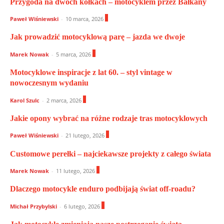
Przygoda na dwóch kółkach – motocyklem przez Bałkany
0
Paweł Wiśniewski
-
10 marca, 2026
Jak prowadzić motocyklową parę – jazda we dwoje
0
Marek Nowak
-
5 marca, 2026
Motocyklowe inspiracje z lat 60. – styl vintage w
nowoczesnym wydaniu
0
Karol Szulc
-
2 marca, 2026
Jakie opony wybrać na różne rodzaje tras motocyklowych
0
Paweł Wiśniewski
-
21 lutego, 2026
Customowe perełki – najciekawsze projekty z całego świata
2
Marek Nowak
-
11 lutego, 2026
Dlaczego motocykle enduro podbijają świat off-roadu?
0
Michał Przybylski
-
6 lutego, 2026