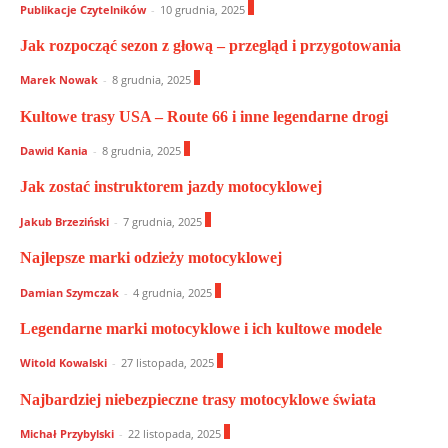
0
Publikacje Czytelników
-
10 grudnia, 2025
Jak rozpocząć sezon z głową – przegląd i przygotowania
1
Marek Nowak
-
8 grudnia, 2025
Kultowe trasy USA – Route 66 i inne legendarne drogi
0
Dawid Kania
-
8 grudnia, 2025
Jak zostać instruktorem jazdy motocyklowej
1
Jakub Brzeziński
-
7 grudnia, 2025
Najlepsze marki odzieży motocyklowej
0
Damian Szymczak
-
4 grudnia, 2025
Legendarne marki motocyklowe i ich kultowe modele
0
Witold Kowalski
-
27 listopada, 2025
Najbardziej niebezpieczne trasy motocyklowe świata
1
Michał Przybylski
-
22 listopada, 2025