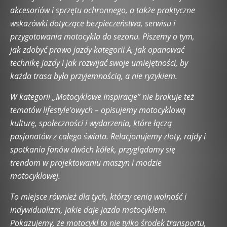
Motoryzacja
Motoryzacja a Psychologia Kierowcy
akcesoriów i sprzętu ochronnego, a także praktyczne
Motoryzacja Kobiecym Okiem
Motoryzacja Przyszłości
wskazówki dotyczące bezpieczeństwa, serwisu i
Nauka jazdy
Nissan
Nowe Technologie w Motoryzacji
Opel
przygotowania motocykla do sezonu. Piszemy o tym,
Opony i Felgi
Peugeot
Podróże Samochodem
Porady
jak zdobyć prawo jazdy kategorii A, jak opanować
Porady motoryzacyjne
Porównania Samochodów
Porsche
technikę jazdy i jak rozwijać swoje umiejętności, by
Pozostałe wpisy
Prawo drogowe
Prawo i Mandaty
każda trasa była przyjemnością, a nie ryzykiem.
Prawo jazdy
Przepisy ruchu drogowego
Publikacje Czytelników
Pytania od czytelników
Renault
Rolls-Royce
W kategorii „Motocyklowe Inspiracje” nie brakuje też
Samochody Elektryczne
Skoda
Subaru
Technika Jazdy
tematów lifestyle’owych – opisujemy motocyklową
Tesla
Testy i Recenzje Samochodów
Toyota
kulturę, społeczności i wydarzenia, które łączą
Tuning i Personalizacja
Ubezpieczenia i Finansowanie
pasjonatów z całego świata. Relacjonujemy zloty, rajdy i
Volkswagen
Volvo
Wywiady
spotkania fanów dwóch kółek, przyglądamy się
trendom w projektowaniu maszyn i modzie
motocyklowej.
To miejsce również dla tych, którzy cenią wolność i
indywidualizm, jakie daje jazda motocyklem.
Pokazujemy, że motocykl to nie tylko środek transportu,