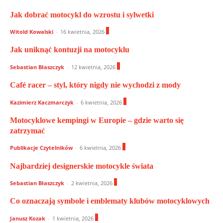
Jak dobrać motocykl do wzrostu i sylwetki
0
Witold Kowalski
-
16 kwietnia, 2026
Jak uniknąć kontuzji na motocyklu
0
Sebastian Błaszczyk
-
12 kwietnia, 2026
Café racer – styl, który nigdy nie wychodzi z mody
0
Kazimierz Kaczmarczyk
-
6 kwietnia, 2026
Motocyklowe kempingi w Europie – gdzie warto się
zatrzymać
0
Publikacje Czytelników
-
6 kwietnia, 2026
Najbardziej designerskie motocykle świata
0
Sebastian Błaszczyk
-
2 kwietnia, 2026
Co oznaczają symbole i emblematy klubów motocyklowych
0
Janusz Kozak
-
1 kwietnia, 2026