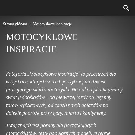
Strona główna
Motocyklowe Inspiracje
MOTOCYKLOWE
INSPIRACJE
Alfa Romeo
Audi
Autonomiczne i Inteligentne Pojazdy
Bentley
Bezpieczeństwo na Drodze
BMW
Bugatti
Kategoria „Motocyklowe Inspiracje” to przestrzeń dla
Chevrolet
Chrysler
Ciekawostki motoryzacyjne
Citroën
wszystkich, których serce bije szybciej na dźwięk
Dodge
Egzaminy
Ekologia i Motoryzacja
pracującego silnika motocykla. Na Colina.pl odkrywamy
Eksploatacja i Serwis
Fakty i Mity
Ferrari
świat jednośladów – od pierwszej jazdy po legendy
Floty i Samochody Służbowe
Ford
Historia motoryzacji
torów wyścigowych, od codziennych dojazdów po
Honda
Hyundai
Jaguar
Jeep
Kia
Kierowcy
dalekie podróże przez góry, miasta i kontynenty.
Klasyki Motoryzacji
Kultura Samochodowa
Kursy
Lamborghini
Land Rover
Maserati
Mazda
McLaren
Tutaj znajdziesz porady dla początkujących
Mercedes-Benz
Mitsubishi
Motocyklowe Inspiracje
motocyklistów, testy popularnych modeli, recenzje