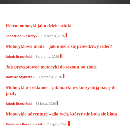
Retro motocykl jako dzieło sztuki
0
Sebastian Błaszczyk
-
9 sierpnia, 2026
Motocyklowa moda – jak ubiera się prawdziwy rider?
0
Jakub Brzeziński
-
8 sierpnia, 2026
Jak przygotować motocykl do sezonu po zimie
0
Damian Szymczak
-
4 sierpnia, 2026
Motocykl w reklamie – jak marki wykorzystują pasję do
jazdy
0
Jakub Brzeziński
-
31 lipca, 2026
Motocykle adventure – dla tych, którzy nie boją się błota
0
Kazimierz Kaczmarczyk
-
28 lipca, 2026