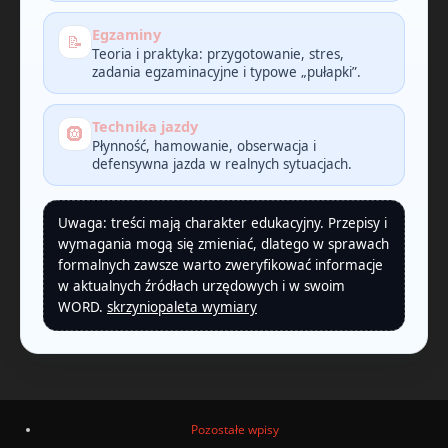
Egzaminy
📝
Teoria i praktyka: przygotowanie, stres,
zadania egzaminacyjne i typowe „pułapki”.
Technika jazdy
🛞
Płynność, hamowanie, obserwacja i
defensywna jazda w realnych sytuacjach.
Uwaga: treści mają charakter edukacyjny. Przepisy i
wymagania mogą się zmieniać, dlatego w sprawach
formalnych zawsze warto zweryfikować informacje
w aktualnych źródłach urzędowych i w swoim
WORD.
skrzyniopaleta wymiary
Pozostałe wpisy