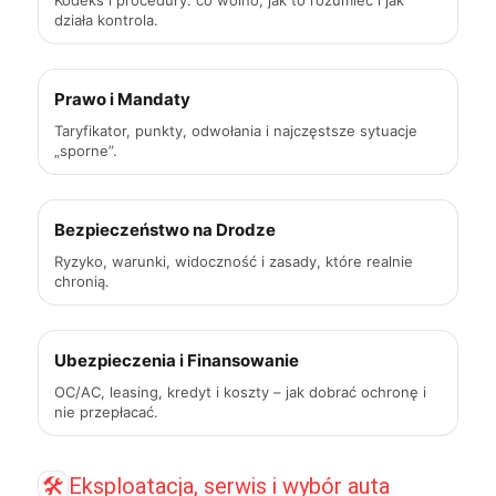
Kodeks i procedury: co wolno, jak to rozumieć i jak
działa kontrola.
Prawo i Mandaty
Taryfikator, punkty, odwołania i najczęstsze sytuacje
„sporne”.
Bezpieczeństwo na Drodze
Ryzyko, warunki, widoczność i zasady, które realnie
chronią.
Ubezpieczenia i Finansowanie
OC/AC, leasing, kredyt i koszty – jak dobrać ochronę i
nie przepłacać.
🛠️
Eksploatacja, serwis i wybór auta