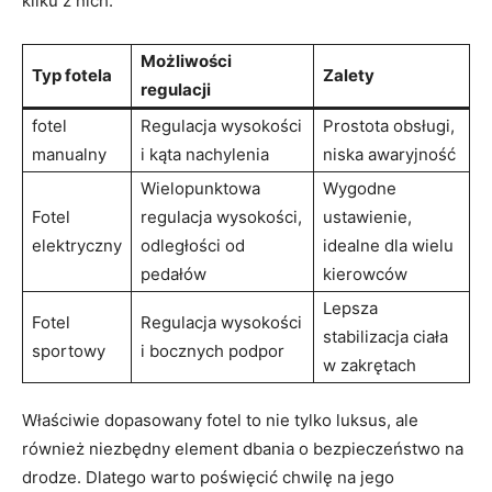
kilku z nich:
Możliwości
Typ ⁣fotela
Zalety
regulacji
fotel
Regulacja wysokości‍
Prostota obsługi,
⁤manualny
i kąta⁢ nachylenia
niska awaryjność
Wielopunktowa
Wygodne
Fotel
regulacja wysokości,
ustawienie,
elektryczny
odległości od
idealne dla wielu
pedałów
kierowców
Lepsza​
Fotel
Regulacja wysokości
stabilizacja ​ciała
sportowy
i‌ bocznych podpor
w zakrętach
Właściwie dopasowany fotel to nie tylko luksus, ale
również niezbędny element ‌dbania o bezpieczeństwo na
drodze. Dlatego‌ warto poświęcić chwilę na jego