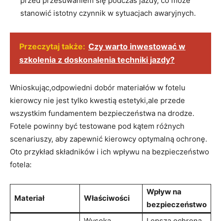
przed przesuwaniem​ się podczas jazdy, co może
stanowić istotny czynnik w sytuacjach awaryjnych.
Przeczytaj także:
Czy warto inwestować w
szkolenia z doskonalenia techniki jazdy?
Wnioskując,odpowiedni dobór materiałów w fotelu
kierowcy nie jest ⁤tylko kwestią estetyki,ale ‍przede
wszystkim fundamentem ⁢bezpieczeństwa ​na drodze.
Fotele⁤ powinny być testowane pod kątem różnych
scenariuszy, ⁣aby zapewnić kierowcy optymalną ochronę.
Oto przykład składników i ich wpływu na bezpieczeństwo
fotela:
Wpływ na
Materiał
Właściwości
bezpieczeństwo
Wysoka
Lepsza ochrona