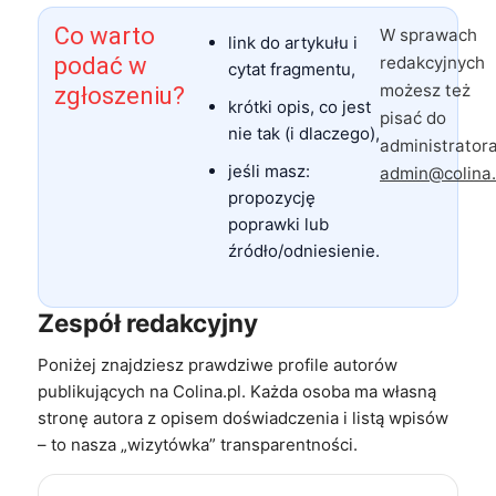
Co warto
W sprawach
link do artykułu i
podać w
redakcyjnych
cytat fragmentu,
możesz też
zgłoszeniu?
krótki opis, co jest
pisać do
nie tak (i dlaczego),
administratora
jeśli masz:
admin@colina.
propozycję
poprawki lub
źródło/odniesienie.
Zespół redakcyjny
Poniżej znajdziesz prawdziwe profile autorów
publikujących na Colina.pl. Każda osoba ma własną
stronę autora z opisem doświadczenia i listą wpisów
– to nasza „wizytówka” transparentności.