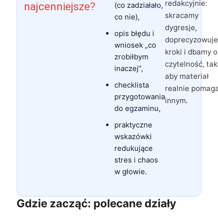
redakcyjnie:
najcenniejsze?
(co zadziałało,
skracamy
co nie),
dygresje,
opis błędu i
doprecyzowuj
wniosek „co
kroki i dbamy o
zrobiłbym
czytelność, tak
inaczej”,
aby materiał
checklista
realnie pomaga
przygotowania
innym.
do egzaminu,
praktyczne
wskazówki
redukujące
stres i chaos
w głowie.
Gdzie zacząć: polecane działy