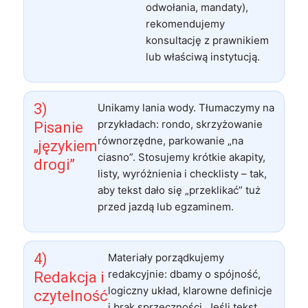
odwołania, mandaty),
rekomendujemy
konsultację z prawnikiem
lub właściwą instytucją.
3)
Unikamy lania wody. Tłumaczymy na
przykładach: rondo, skrzyżowanie
Pisanie
równorzędne, parkowanie „na
„językiem
ciasno”. Stosujemy krótkie akapity,
drogi”
listy, wyróżnienia i checklisty – tak,
aby tekst dało się „przeklikać” tuż
przed jazdą lub egzaminem.
4)
Materiały porządkujemy
redakcyjnie: dbamy o spójność,
Redakcja i
logiczny układ, klarowne definicje
czytelność
i brak sprzeczności. Jeśli tekst