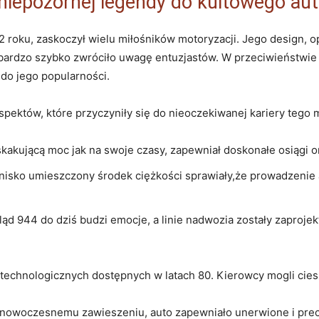
 niepozornej legendy do kultowego au
roku, zaskoczył wielu miłośników motoryzacji. Jego design, o
o bardzo szybko zwróciło uwagę entuzjastów. W przeciwieństwie
 do jego popularności.
pektów, które przyczyniły się do nieoczekiwanej kariery tego 
askakującą moc jak na swoje czasy, zapewniał doskonałe osiągi or
nisko umieszczony środek ciężkości sprawiały,że prowadzenie 
d 944 do dziś budzi emocje, a linie nadwozia zostały zaproje
technologicznych dostępnych w latach 80. Kierowcy mogli cies
 nowoczesnemu zawieszeniu, auto zapewniało unerwione i pre