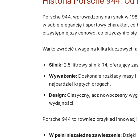
Historia Porsche 944: Od
Porsche 944, wprowadzony na rynek w 1982 
w sobie elegancję i sportowy charakter, c
przystępniejszy cenowo, co przyczyniło się
Warto zwrócić uwagę na kilka kluczowych as
Silnik:
2.5-litrowy silnik R4, oferujący z
Wyważenie:
Doskonałe rozkłady masy i 
najbardziej krętych drogach.
Design:
Clasyczny, acz nowoczesny wyglą
wydajności.
Porsche 944 to również przykład innowacji 
W pełni niezależne zawieszenie:
Dzięki