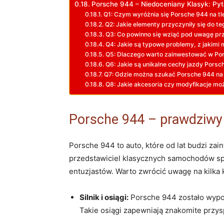
Porsche 944 – Niedoceniany Klasyk: Pyt
Q1: Czym wyróżnia się Porsche 944 na tle
Q2: Jakie elementy przyczyniły się do t
Q3: Co powinno się wziąć pod uwagę pr
Q4: Jakie są typowe problemy, z jakimi
Q5: Dlaczego warto zainwestować w Por
Q6: Jakie są unikalne cechy jazdy Porsc
Q7: Gdzie można szukać Porsche 944 na
Q8: Jakie akcesoria czy modyfikacje moż
Porsche 944 – prawdziwy 
Porsche 944 to auto, które od lat budzi zai
przedstawiciel klasycznych samochodów spor
entuzjastów. Warto zwrócić uwagę na kilka
Silnik i osiągi:
Porsche 944 zostało wyposa
Takie osiągi zapewniają znakomite przys