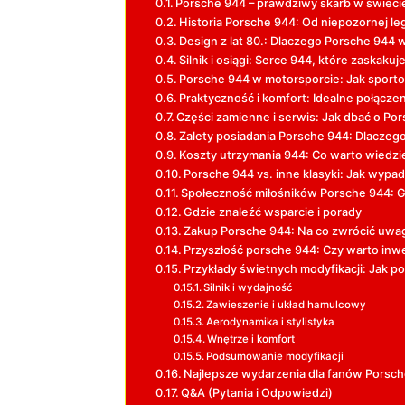
Porsche 944 – prawdziwy skarb w świeci
Historia Porsche 944: Od niepozornej l
Design z lat 80.: Dlaczego Porsche 944 
Silnik i osiągi: Serce 944, które zaskaku
Porsche 944 w motorsporcie: Jak sporto
Praktyczność i komfort: Idealne połącz
Części zamienne i serwis: Jak dbać o Po
Zalety posiadania Porsche 944: Dlaczeg
Koszty utrzymania 944: Co warto wiedz
Porsche 944 vs. inne klasyki: Jak wyp
Społeczność miłośników Porsche 944: Gd
Gdzie znaleźć wsparcie i porady
Zakup Porsche 944: Na co zwrócić uwa
Przyszłość porsche 944: Czy warto in
Przykłady świetnych modyfikacji: Jak 
Silnik i wydajność
Zawieszenie i układ hamulcowy
Aerodynamika i stylistyka
Wnętrze i komfort
Podsumowanie modyfikacji
Najlepsze wydarzenia dla fanów Porsch
Q&A (Pytania i Odpowiedzi)