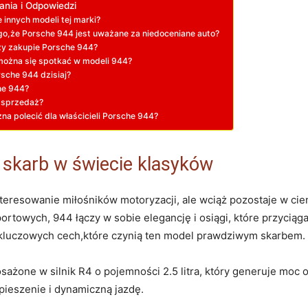
ania i Odpowiedzi
 innych modeli tej marki?
ego,że Porsche 944 jest uważane za niedoceniane auto?
zy zakupie Porsche 944?
 można się spotkać w modeli 944?
sche 944 dzisiaj?
he 944?
 sprzedaż?
na polecić dla właścicieli Porsche 944?
skarb w świecie klasyków
nteresowanie miłośników motoryzacji, ale wciąż pozostaje w cien
towych, 944 łączy w sobie elegancję i osiągi, które przyciąga
 kluczowych cech,które czynią ten model prawdziwym skarbem.
żone w silnik R4 o pojemności 2.5 litra, który generuje moc o
pieszenie i dynamiczną jazdę.