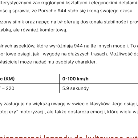
terystycznymi zaokrąglonymi kształtami i eleganckimi detalami
ością sprawia, że Porsche 944 stało się ikoną swojego czasu.
ony silnik oraz napęd na tył oferują doskonałą stabilność i pr
szybką, ale również komfortową.
lnych aspektów, które wyróżniają 944 na tle innych modeli. To
sportowe osiągi, jak i wygodę na dłuższych trasach. Możliwość
łaściciel może nadać mu osobisty charakter.
c (KM)
0-100 km/h
 – 220
5.9 sekundy
zasługuje na większą uwagę w świecie klasyków. Jego osiągi, st
łotej ery” motoryzacji, ale także dostarcza emocji, które wiel