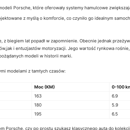
 modeli Porsche, które oferowały systemy hamulcowe zwiększa
jektowane z myślą o komforcie, co czyniło go idealnym samo
, z biegiem lat popadł w zapomnienie. Obecnie jednak przeżyw
w,jak i entuzjastów motoryzacji. Jego wartość rynkowa rośnie, 
 pożądanych modeli w historii marki.
ymi modelami z tamtych czasów:
Moc (KM)
0-100 km
163
6.9
180
5.9
195
6.5
em Porsche, czy po prostu szukasz klasycznego auta do kolekcji