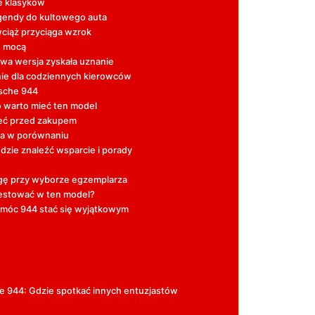
e klasyków
egendy do kultowego auta
wciąż przyciąga wzrok
je mocą
wa wersja zyskała uznanie
enie dla codziennych kierowców
rsche 944
o warto mieć ten model
ieć przed zakupem
ada w porównaniu
zie znaleźć wsparcie i porady
gę przy wyborze egzemplarza
westować w ten model?
pomóc 944 stać się wyjątkowym
e 944: Gdzie spotkać innych entuzjastów