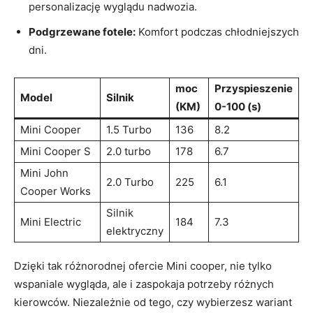
personalizację wyglądu nadwozia.
Podgrzewane fotele:
Komfort podczas chłodniejszych
dni.
moc
Przyspieszenie
Model
Silnik
(KM)
0-100 (s)
Mini Cooper
1.5 Turbo
136
8.2
Mini Cooper S
2.0 turbo
178
6.7
Mini John
2.0 Turbo
225
6.1
Cooper Works
Silnik
Mini Electric
184
7.3
elektryczny
Dzięki tak różnorodnej ofercie Mini cooper, nie tylko
wspaniale wygląda, ale i zaspokaja potrzeby różnych
kierowców. Niezależnie od tego, czy wybierzesz wariant