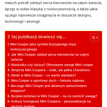
maluch potrafi zdobyć serca kierowców na całym świecie,
łącząc w sobie klasykę z nowoczesnością, a także jakie
są jego najnowsze osiągnięcia w obszarze designu,
technologii i ekologii.
Z tej publikacji dowiesz się...
Mini Cooper jako symbol brytyjskiego stylu
motoryzacyjnego
Jak Mini Cooper zdobył serca kierowców na całym
świecie
Maskotka czy luksus? Oferowane wersje Mini cooper
Wnętrze Mini Coopera – małe, ale pełne charakteru
Silniki w Mini Cooper – co warto wiedzieć?
Mini Cooper a sportowy duch – historia rajdowa
dlaczego Mini Cooper jest idealnym samochodem
miejskim?
Bezpieczeństwo w Mini Cooper – na co zwrócić uwagę?
Kultura tuningowa Mini Coopera – personalizacja na
wyższy poziom