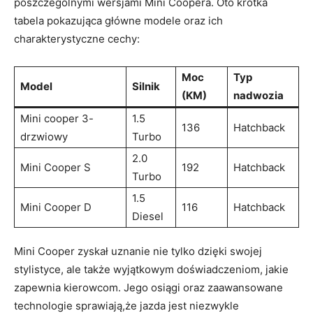
poszczególnymi wersjami Mini Coopera. Oto krótka
tabela pokazująca główne modele oraz ich
charakterystyczne cechy:
Moc
Typ
Model
Silnik
(KM)
nadwozia
Mini cooper 3-
1.5
136
Hatchback
drzwiowy
Turbo
2.0
Mini Cooper S
192
Hatchback
Turbo
1.5
Mini Cooper D
116
Hatchback
Diesel
Mini Cooper zyskał uznanie nie tylko dzięki swojej
stylistyce, ale także wyjątkowym doświadczeniom, jakie
zapewnia kierowcom. Jego osiągi oraz zaawansowane
technologie sprawiają,że jazda jest niezwykle