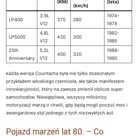
(KM)
(lata)
(km/h)
3.9L
1974-
LP400
375
280
V12
1978
4.8L
1982-
LP500S
420
300
V12
1985
25th
5.2L
1988-
450
320
Anniversary
V12
1990
każda wersja Countacha była nie tylko doskonałym
przykładem włoskiego rzemiosła, ale także manifestem
innowacyjności, który na zawsze zmienił oblicze super
samochodów. Niewątpliwie, wszyscy miłośnicy
motoryzacji marzą o chwili, gdy będą mogli poczuć moc i
awangardowy styl jednego z tych niezwykłych aut.
Pojazd marzeń lat 80. – Co