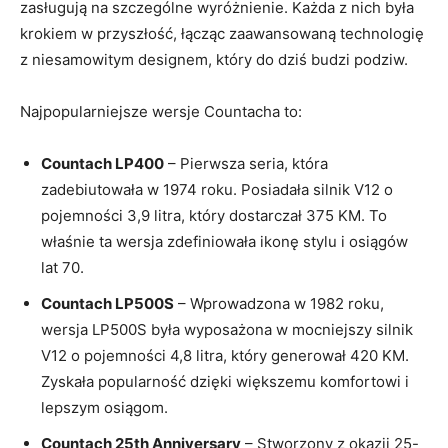
zasługują na szczególne wyróżnienie. Każda z nich była
krokiem w przyszłość, łącząc zaawansowaną technologię
z niesamowitym designem, który do dziś budzi podziw.
Najpopularniejsze wersje Countacha to:
Countach LP400
– Pierwsza seria, która
zadebiutowała w 1974 roku. Posiadała silnik V12 o
pojemności 3,9 litra, który dostarczał 375 KM. To
właśnie ta wersja zdefiniowała ikonę stylu i osiągów
lat 70.
Countach LP500S
– Wprowadzona w 1982 roku,
wersja LP500S była wyposażona w mocniejszy silnik
V12 o pojemności 4,8 litra, który generował 420 KM.
Zyskała popularność dzięki większemu komfortowi i
lepszym osiągom.
Countach 25th Anniversary
– Stworzony z okazji 25-