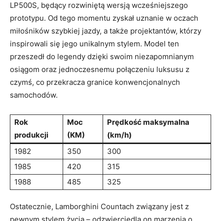
LP500S, będący rozwiniętą wersją wcześniejszego
prototypu. Od tego momentu zyskał uznanie w oczach
miłośników szybkiej jazdy, a także projektantów, którzy
inspirowali się jego unikalnym stylem. Model ten
przeszedł do legendy dzięki swoim niezapomnianym
osiągom oraz jednoczesnemu połączeniu luksusu z
czymś, co przekracza granice konwencjonalnych
samochodów.
Rok
Moc
Prędkość maksymalna
produkcji
(KM)
(km/h)
1982
350
300
1985
420
315
1988
485
325
Ostatecznie, Lamborghini Countach związany jest z
pewnym stylem życia – odzwierciedla on marzenia o