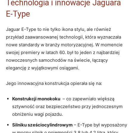
Technologia i innowacje Jaguara
E-Type
Jaguar⁤ E-Type to nie tylko ikona stylu, ‌ale również​
przykład zaawansowanej ‍technologii, która wyznaczała
⁢nowe⁣ standardy w branży motoryzacyjnej. W⁣ momencie
swojej premiery⁢ w latach 60. był to ⁢jeden z​ najbardziej⁣
nowoczesnych​ samochodów na‍ świecie, łączący‌
elegancję z wyjątkowymi ⁢osiągami.
Jego innowacyjna konstrukcja opierała się na:
Konstrukcji monokoku
‍ – ​co zapewniało większą‌
sztywność ⁣oraz bezpieczeństwo przy jednoczesnym
‌obniżeniu wagi pojazdu.
Silniku⁤ sześciocylindrowym
– E-Type był wyposażony
w mocny‌ silnik‍ o pojemności 3.8 lub ⁣4.2 litra, który