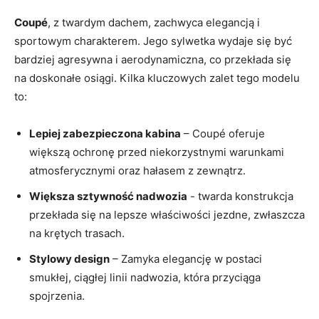
Coupé
, z twardym dachem,⁤ zachwyca elegancją i
⁣sportowym charakterem. Jego⁢ sylwetka wydaje się być​
bardziej agresywna i aerodynamiczna, co przekłada się ​
na ‍doskonałe osiągi. Kilka kluczowych zalet⁣ tego modelu
⁤to:
Lepiej ⁣zabezpieczona kabina
– Coupé oferuje
większą ochronę przed niekorzystnymi‍ warunkami⁤
atmosferycznymi ‌oraz hałasem‍ z zewnątrz.
Większa sztywność ‌nadwozia
-⁣ twarda konstrukcja
przekłada ‌się na⁤ lepsze ​właściwości jezdne, zwłaszcza
na ⁤krętych trasach.
Stylowy​ design
– Zamyka ⁤elegancję‍ w postaci
smukłej, ciągłej ​linii nadwozia, ​która przyciąga
spojrzenia.