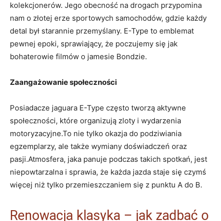
kolekcjonerów. ‍Jego obecność na drogach‌ przypomina
nam o złotej ⁣erze sportowych samochodów,​ gdzie każdy
detal był starannie przemyślany.‍ E-Type ‍to emblemat
‍pewnej epoki,‍ sprawiający, ⁢że poczujemy się jak
bohaterowie⁢ filmów o jamesie​ Bondzie.
Zaangażowanie społeczności
Posiadacze jaguara E-Type⁣ często tworzą aktywne
społeczności, które organizują⁤ zloty i wydarzenia
motoryzacyjne.To‌ nie ⁤tylko okazja do podziwiania
‍egzemplarzy,​ ale‍ także wymiany‍ doświadczeń oraz
pasji.Atmosfera, jaka panuje​ podczas takich ⁢spotkań,⁤ jest
niepowtarzalna i sprawia, że każda jazda staje ⁣się czymś
więcej niż tylko ⁢przemieszczaniem się z ‌punktu⁢ A do B.
Renowacja ​klasyka – jak zadbać ⁤o