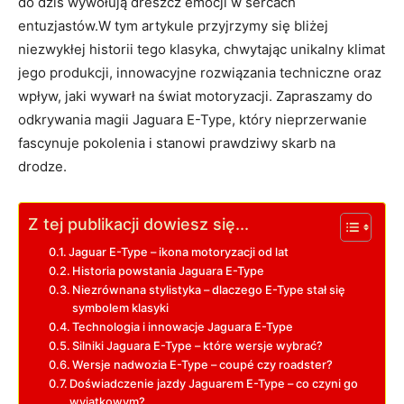
⁤do dziś wywołują ⁢dreszcz emocji w sercach
entuzjastów.W tym artykule przyjrzymy się bliżej
⁤niezwykłej historii tego klasyka, chwytając unikalny klimat
jego ‍produkcji, innowacyjne rozwiązania techniczne oraz
wpływ, jaki wywarł na świat motoryzacji. Zapraszamy do‌
odkrywania magii Jaguara E-Type, który nieprzerwanie
fascynuje pokolenia i‌ stanowi‌ prawdziwy skarb na
drodze.
Z tej publikacji dowiesz się...
Jaguar‍ E-Type – ikona motoryzacji ​od ⁤lat
Historia powstania‍ Jaguara ‌E-Type
Niezrównana stylistyka‍ – dlaczego E-Type stał się⁤
symbolem‌ klasyki
Technologia i innowacje Jaguara E-Type
Silniki ⁢Jaguara​ E-Type –​ które wersje wybrać?
Wersje⁢ nadwozia‌ E-Type⁤ –‌ coupé​ czy roadster?
Doświadczenie jazdy Jaguarem⁤ E-Type‍ – co‌ czyni ‍go
wyjątkowym?