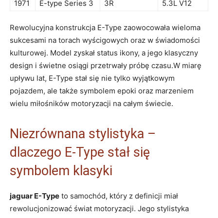
1971
E-type Series 3
3R
5.3L V12
Rewolucyjna konstrukcja E-Type zaowocowała wieloma ​
sukcesami na⁤ torach wyścigowych oraz w świadomości
kulturowej. Model zyskał status ‍ikony, a jego klasyczny
design i świetne osiągi‍ przetrwały próbę czasu.W ​miarę
⁢upływu lat, E-Type ⁣stał się nie tylko wyjątkowym
pojazdem, ‍ale także symbolem epoki oraz ‌marzeniem
⁣wielu miłośników motoryzacji na całym świecie.
Niezrównana stylistyka‍ –
dlaczego E-Type stał się⁤
symbolem‌ klasyki
jaguar ⁢E-Type
to ⁤samochód, który z definicji miał
rewolucjonizować świat motoryzacji. Jego stylistyka