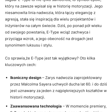
który na zawsze‍ wpisał ‌się w historię⁢ motoryzacji. Jego
niesamowita​ linia nadwozia,⁢ która łączy⁢ elegancję z
agresją, stała się inspiracją dla wielu⁤ projektantów i
inżynierów na całym świecie. Dziś,⁢ po ponad​ pół wieku⁤
od swojego powstania, E-Type wciąż ⁤zachwyca i
przyciąga wzrok, a jego obecność na drogach jest
synonimem luksusu i stylu.
Co sprawia,że E-Type ‍jest tak ⁣wyjątkowy?‌ Oto kilka
kluczowych⁤ cech:
Ikoniczny design
– Zarys nadwozia⁢ zaprojektowany
przez Malcolma Sayera uchwycił ducha⁤ lat 60. i do dziś
jest uznawany za ⁢jeden z najpiękniejszych kształtów w
historii motoryzacji.
Zaawansowana technologia
– W momencie​ premiery,