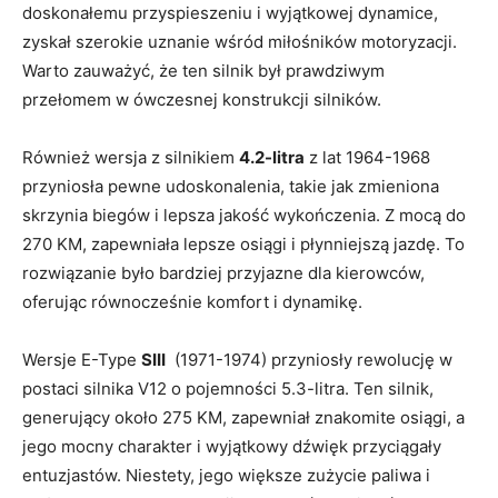
doskonałemu przyspieszeniu i⁤ wyjątkowej dynamice,
⁣zyskał szerokie⁤ uznanie ‍wśród miłośników motoryzacji.
Warto zauważyć, że ‌ten silnik był prawdziwym
przełomem ⁣w​ ówczesnej konstrukcji⁢ silników.
Również⁤ wersja z silnikiem
4.2-litra
z lat 1964-1968
przyniosła pewne udoskonalenia, takie ​jak⁢ zmieniona
skrzynia biegów i lepsza jakość wykończenia. Z mocą do
270 KM, ⁣zapewniała ⁢lepsze⁤ osiągi⁢ i płynniejszą⁣ jazdę. ‍To
rozwiązanie⁣ było bardziej przyjazne dla kierowców,
oferując równocześnie komfort i dynamikę.
Wersje⁤ E-Type
SIII
⁤ (1971-1974) przyniosły​ rewolucję w⁢
postaci silnika V12 o pojemności 5.3-litra. Ten⁢ silnik,
generujący​ około 275 KM, zapewniał znakomite osiągi, a
jego mocny charakter i ‍wyjątkowy dźwięk⁢ przyciągały
entuzjastów. Niestety, jego ⁣większe⁤ zużycie paliwa ⁣i