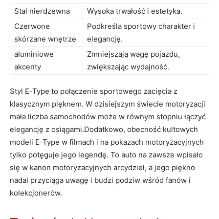
Stal nierdzewna
Wysoka ​trwałość i ‍estetyka.
Czerwone
Podkreśla​ sportowy ⁤charakter i
skórzane‌ wnętrze
elegancję.
aluminiowe
Zmniejszają wagę pojazdu,⁣
⁤akcenty
zwiększając ⁢wydajność.
Styl E-Type to ⁤połączenie ‌sportowego zacięcia z
klasycznym pięknem. ‍W dzisiejszym świecie ‍motoryzacji ​
mała ⁤liczba samochodów‌ może w równym stopniu łączyć
elegancję ‍z osiągami.Dodatkowo, ‍obecność kultowych
modeli E-Type w filmach i na pokazach‍ motoryzacyjnych
⁢tylko potęguje ⁤jego legendę. To auto na⁤ zawsze wpisało
się w kanon motoryzacyjnych arcydzieł, a ⁤jego piękno
nadal przyciąga uwagę ‍i budzi ⁣podziw wśród fanów​ i
kolekcjonerów.