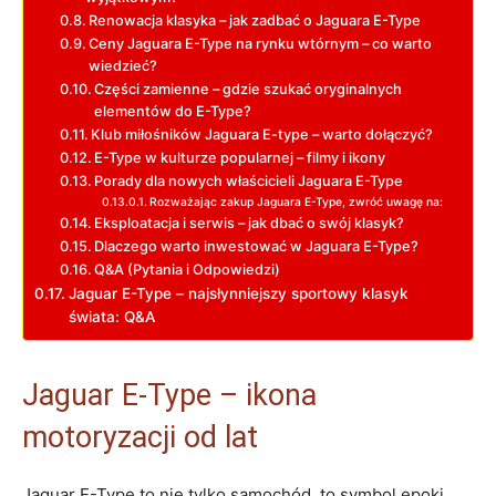
Renowacja ​klasyka – jak zadbać ⁤o Jaguara ⁣E-Type
Ceny Jaguara E-Type ​na rynku wtórnym –​ co ‌warto
wiedzieć?
Części​ zamienne –‌ gdzie szukać oryginalnych
‍elementów do E-Type?
Klub miłośników Jaguara E-type – warto dołączyć?
E-Type ​w kulturze popularnej –⁢ filmy i ikony
Porady dla nowych właścicieli ‍Jaguara E-Type
Rozważając‍ zakup ​Jaguara‍ E-Type, zwróć uwagę na:
Eksploatacja i ​serwis – jak dbać o​ swój klasyk?
Dlaczego warto inwestować w Jaguara ⁤E-Type?
Q&A (Pytania i Odpowiedzi)
Jaguar ⁢E-Type – najsłynniejszy sportowy ⁢klasyk
świata: Q&A
Jaguar‍ E-Type – ikona
motoryzacji ​od ⁤lat
Jaguar E-Type‌ to nie​ tylko samochód, to​ symbol epoki,