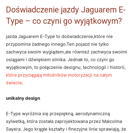
Doświadczenie jazdy Jaguarem⁤ E-
Type‍ – co‌ czyni ‍go wyjątkowym?
jazda Jaguarem E-Type to doświadczenie,które ⁢nie
przypomina żadnego innego.Ten pojazd nie tylko‌
zachwyca swoim ⁤wyglądem,ale również zachwyca ⁤swoimi
osiągami​ i dźwiękiem silnika. Jednak to, co czyni go
wyjątkowym, to połączenie⁢ designu, technologii ‍i historii,
które​ przyciągają miłośników motoryzacji na całym
świecie
.
unikalny‍ design
E-Type wyróżnia ‌się⁤ przepiękną, aerodynamiczną
sylwetką,​ która‍ została zaprojektowana przez⁣ Malcolma
Sayera.‌ Jego krągłe kształty ‍i finezyjne linie ‍sprawiają,​ że