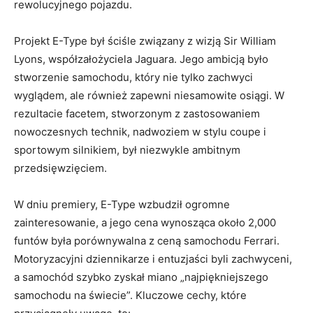
rewolucyjnego pojazdu.
Projekt E-Type był⁢ ściśle związany ​z wizją Sir William
Lyons, współzałożyciela Jaguara. ‍Jego⁢ ambicją było
stworzenie ⁣samochodu, który nie ‌tylko ⁢zachwyci
wyglądem, ale⁤ również zapewni niesamowite osiągi. ⁣W
rezultacie facetem, stworzonym z zastosowaniem
nowoczesnych technik, ⁤nadwoziem w stylu coupe i
sportowym silnikiem, był niezwykle‌ ambitnym⁤
przedsięwzięciem.
W dniu ⁢premiery, E-Type wzbudził⁣ ogromne
zainteresowanie, ⁣a jego​ cena wynosząca około 2,000
funtów była porównywalna⁤ z ceną samochodu ‌Ferrari. ​
Motoryzacyjni dziennikarze i entuzjaści byli ​zachwyceni,
a‍ samochód szybko zyskał miano „najpiękniejszego‌
samochodu na świecie”. Kluczowe cechy, które