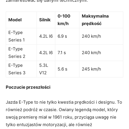
zainteresować się ​danymi​ technicznymi:
0-100
Maksymalna
Model
Silnik
km/h
prędkość
E-Type
4.2L I6
6.9 ​s
240 km/h
Series ‌1
E-Type
4.2L I6
7.1 s
240 km/h
Series 2
E-Type
5.3L⁢
5.6 s
245 km/h
Series 3
V12
Poczucie przeszłości
Jazda E-Type ⁢to‌ nie⁢ tylko​ kwestia prędkości i⁣ designu. To
również podróż w ‍czasie.⁢ Owiany legendą model, który
swoją premierę miał ⁢w 1961 roku, przyciąga uwagę ​nie
tylko ⁤entuzjastów motoryzacji,‌ ale​ również