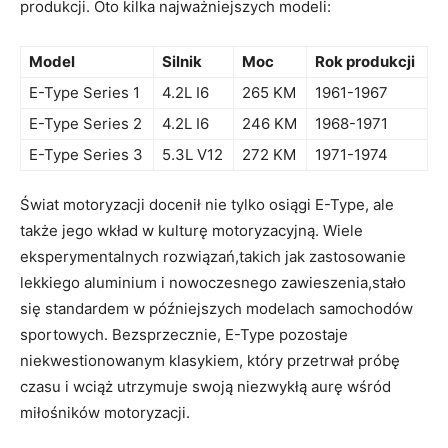
produkcji. Oto kilka najważniejszych ​modeli:
Model
Silnik
Moc
Rok produkcji
E-Type ‌Series 1
4.2L I6
265 KM
1961-1967
E-Type Series 2
4.2L I6
246 KM
1968-1971
E-Type​ Series 3
5.3L​ V12
272 KM
1971-1974
Świat motoryzacji docenił nie tylko osiągi E-Type, ale‌
także ⁣jego wkład w⁣ kulturę motoryzacyjną. Wiele
eksperymentalnych rozwiązań,takich jak zastosowanie‌
lekkiego aluminium i​ nowoczesnego zawieszenia,stało
się standardem w późniejszych modelach samochodów
sportowych. Bezsprzecznie, E-Type ⁤pozostaje
‍niekwestionowanym ‍klasykiem, który przetrwał próbę
czasu i wciąż utrzymuje⁣ swoją‍ niezwykłą aurę‍ wśród
miłośników motoryzacji.