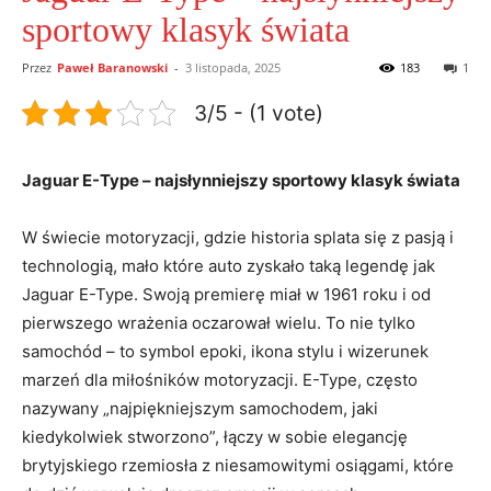
sportowy klasyk świata
Przez
Paweł Baranowski
-
3 listopada, 2025
183
1
3/5 - (1 vote)
Jaguar E-Type – najsłynniejszy sportowy klasyk‌ świata
W świecie ⁣motoryzacji, gdzie historia splata się‍ z pasją i
technologią, ⁢mało⁣ które ‍auto ‍zyskało⁤ taką‍ legendę jak
Jaguar E-Type. Swoją ⁢premierę miał‍ w⁢ 1961 roku ​i od
pierwszego wrażenia oczarował wielu. To​ nie tylko⁢
samochód ​– to symbol epoki, ikona⁤ stylu‍ i ‍wizerunek⁤
marzeń‍ dla miłośników ​motoryzacji. E-Type, często
nazywany „najpiękniejszym samochodem, jaki
kiedykolwiek stworzono”, łączy w ‌sobie elegancję ​
brytyjskiego rzemiosła z‍ niesamowitymi⁤ osiągami, ‌które