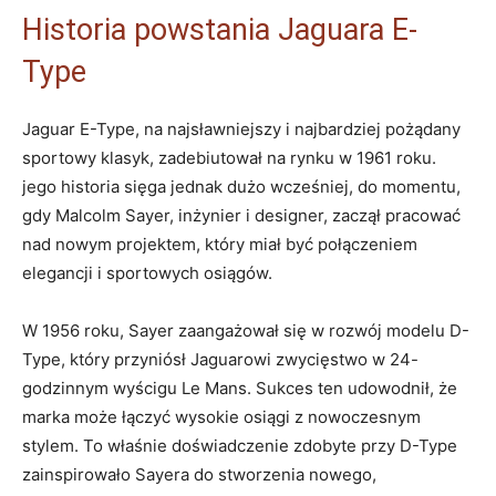
Historia powstania‍ Jaguara ‌E-
Type
Jaguar‌ E-Type, na ⁤najsławniejszy i najbardziej pożądany
sportowy klasyk, zadebiutował na rynku w‍ 1961 roku.
jego historia sięga jednak dużo wcześniej,‍ do momentu,
gdy ‍Malcolm ⁣Sayer,‌ inżynier i designer, ‌zaczął pracować
nad nowym projektem, ⁣który miał być połączeniem
elegancji ‍i sportowych osiągów.
W 1956 ​roku, Sayer zaangażował się ‌w rozwój ⁣modelu D-
Type, który przyniósł Jaguarowi zwycięstwo‌ w 24-
godzinnym ​wyścigu Le Mans.‌ Sukces ten⁤ udowodnił, że
marka może łączyć ⁣wysokie osiągi z​ nowoczesnym‍
stylem. To właśnie doświadczenie zdobyte przy ⁣D-Type
zainspirowało Sayera do stworzenia nowego,