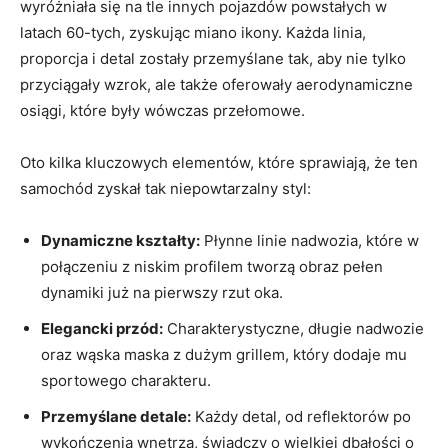
wyróżniała‌ się ⁤na tle innych pojazdów ⁤powstałych ​w
latach 60-tych, ⁢zyskując miano ⁣ikony. Każda linia,
proporcja i detal zostały ​przemyślane tak, aby nie tylko
przyciągały wzrok, ale także oferowały aerodynamiczne‌
osiągi, które‍ były wówczas przełomowe.
Oto kilka kluczowych elementów, które ⁢sprawiają, że ten‌
samochód zyskał tak niepowtarzalny styl:
Dynamiczne⁤ kształty:
Płynne linie nadwozia, które ​w‌
połączeniu z⁣ niskim profilem tworzą obraz pełen
dynamiki już ⁣na pierwszy rzut oka.
Elegancki przód:
Charakterystyczne, długie⁢ nadwozie⁢
oraz wąska maska‍ z dużym grillem, który dodaje mu
⁣sportowego charakteru.
Przemyślane detale:
Każdy​ detal, od‌ reflektorów po
wykończenia wnętrza, świadczy o‌ wielkiej dbałości o