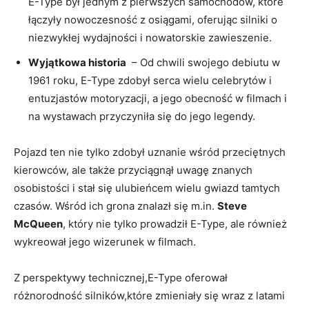
E-Type był jednym‍ z pierwszych samochodów,‌ które​
łączyły nowoczesność z ​osiągami, oferując silniki ⁤o
niezwykłej wydajności i ⁢nowatorskie zawieszenie.
Wyjątkowa historia
​ – Od chwili swojego debiutu w
1961 roku,⁣ E-Type zdobył serca wielu celebrytów⁢ i
entuzjastów motoryzacji,​ a jego obecność w filmach i
‍na wystawach ‍przyczyniła‌ się do jego legendy.
Pojazd ⁣ten nie ⁣tylko zdobył uznanie ⁣wśród ⁢przeciętnych
kierowców, ale także‌ przyciągnął uwagę znanych
osobistości i stał się ulubieńcem wielu ⁢gwiazd tamtych
czasów. Wśród ⁢ich grona znalazł się​ m.in.
Steve
⁣McQueen
, który ⁣nie tylko‌ prowadził E-Type, ale również
wykreował jego ⁢wizerunek w⁣ filmach.
Z perspektywy technicznej,E-Type‌ oferował
różnorodność silników,które zmieniały się wraz z‍ latami