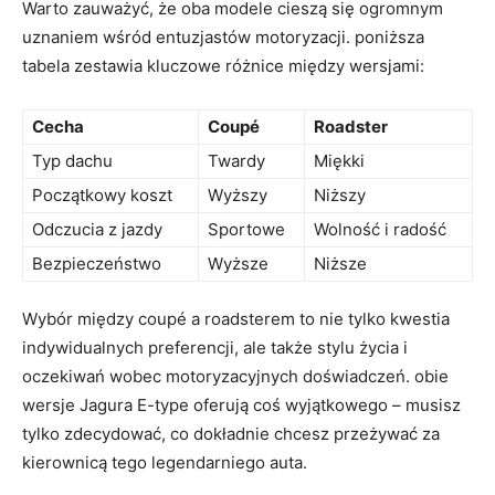
Warto zauważyć, że ‍oba modele⁣ cieszą się⁣ ogromnym
uznaniem wśród ‍entuzjastów motoryzacji. poniższa
‍tabela zestawia‍ kluczowe różnice między wersjami:
Cecha
Coupé
Roadster
Typ ⁤dachu
Twardy
Miękki
Początkowy‌ koszt
Wyższy
Niższy
Odczucia⁢ z jazdy
Sportowe
Wolność i radość
Bezpieczeństwo
Wyższe
Niższe
Wybór⁢ między coupé a roadsterem to ‍nie tylko⁢ kwestia
indywidualnych ‍preferencji, ale‍ także ‌stylu⁢ życia‌ i
oczekiwań wobec motoryzacyjnych‌ doświadczeń. obie⁤
wersje ‌Jagura ⁣E-type oferują​ coś wyjątkowego⁢ – ‌musisz
tylko zdecydować, co dokładnie chcesz przeżywać⁤ za
kierownicą tego legendarniego auta.