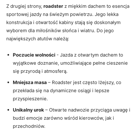
Z ⁤drugiej ‍strony,
roadster
z miękkim‌ dachem to esencja
sportowej ⁤jazdy na świeżym‌ powietrzu. Jego⁤ lekka
konstrukcja ⁣i ​otwartość kabiny stają się doskonałym
wyborem dla ⁣miłośników słońca ​i wiatru. Do⁢ jego
największych⁢ atutów⁤ należą:
Poczucie​ wolności
⁤- ⁤Jazda z otwartym dachem ​to
‌wyjątkowe⁢ doznanie, ⁤umożliwiające pełne‍ cieszenie
się przyrodą ‌i atmosferą.
Mniejsza masa
– Roadster jest często lżejszy, co
przekłada‌ się na dynamiczne osiągi i⁤ lepsze
przyspieszenie.
Unikalny urok
– Otwarte nadwozie przyciąga uwagę i
⁣budzi ‌emocje zarówno⁣ wśród kierowców, ⁢jak i
przechodniów.