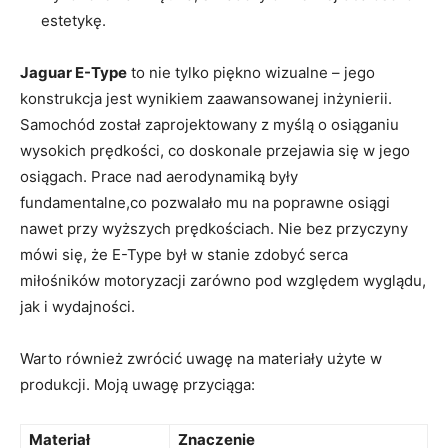
estetykę.
Jaguar E-Type
to nie​ tylko piękno ⁣wizualne ‌– jego
konstrukcja jest wynikiem zaawansowanej inżynierii.
⁤Samochód został zaprojektowany⁣ z myślą o osiąganiu
wysokich prędkości, co doskonale‌ przejawia się w⁣ jego
‍osiągach. Prace‌ nad aerodynamiką były‍
fundamentalne,co pozwalało mu na poprawne osiągi
nawet przy wyższych prędkościach. ⁣Nie bez przyczyny
mówi ⁤się,​ że E-Type⁤ był w stanie ⁢zdobyć ⁢serca
miłośników ‌motoryzacji zarówno ‌pod⁣ względem wyglądu,
jak‌ i wydajności.
Warto również⁤ zwrócić uwagę na materiały​ użyte w
produkcji. Moją⁤ uwagę​ przyciąga:
Materiał
Znaczenie