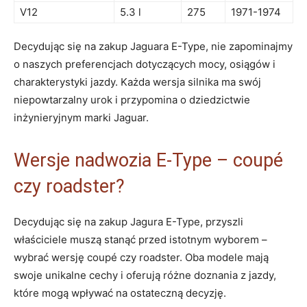
V12
5.3 ⁢l
275
1971-1974
Decydując się ⁤na​ zakup Jaguara E-Type, nie zapominajmy
o naszych⁤ preferencjach‌ dotyczących ‍mocy, osiągów⁣ i
charakterystyki jazdy. ​Każda ⁣wersja​ silnika ma ⁢swój
⁣niepowtarzalny​ urok i przypomina ⁣o ⁣dziedzictwie
⁣inżynieryjnym​ marki‌ Jaguar.
Wersje⁢ nadwozia‌ E-Type⁤ –‌ coupé​
czy roadster?
Decydując się na zakup Jagura E-Type, ‍przyszli
właściciele muszą stanąć przed⁤ istotnym ⁢wyborem​ –
‍wybrać wersję coupé czy roadster. Oba modele mają
swoje unikalne cechy i oferują różne doznania z jazdy,
które‌ mogą ‍wpływać⁢ na ostateczną decyzję.