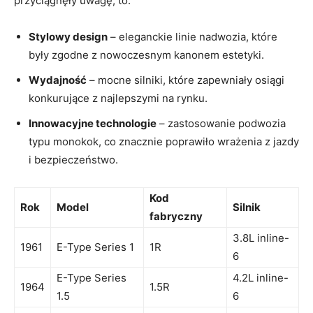
przyciągnęły uwagę, ​to:
Stylowy‌ design
– eleganckie ⁢linie nadwozia, które
były zgodne z nowoczesnym kanonem‍ estetyki.
Wydajność
– mocne silniki, które zapewniały osiągi
konkurujące ⁣z najlepszymi na ‌rynku.
Innowacyjne‌ technologie
– zastosowanie podwozia
typu ​monokok, co znacznie poprawiło wrażenia z⁣ jazdy
i bezpieczeństwo.
Kod ​
Rok
Model
Silnik
fabryczny
3.8L inline-
1961
E-Type Series 1
1R
6
E-Type Series
4.2L inline-
1964
1.5R
1.5
6