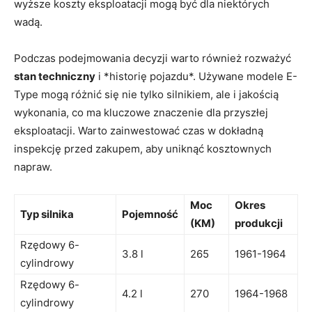
wyższe koszty eksploatacji mogą być ‍dla ‌niektórych​
wadą.
Podczas podejmowania decyzji ⁤warto ‍również⁢ rozważyć
stan‌ techniczny
i *historię pojazdu*. ⁢Używane modele‍ E-
Type mogą różnić się nie tylko silnikiem, ⁤ale i jakością⁣
wykonania, co ‍ma kluczowe znaczenie ⁢dla⁣ przyszłej
eksploatacji. Warto​ zainwestować czas ‌w dokładną
inspekcję przed zakupem, aby uniknąć ⁢kosztownych
napraw.
Moc
Okres
Typ silnika
Pojemność
(KM)
produkcji
Rzędowy 6-
3.8 l
265
1961-1964
cylindrowy
Rzędowy‍ 6-
4.2 l
270
1964-1968
cylindrowy