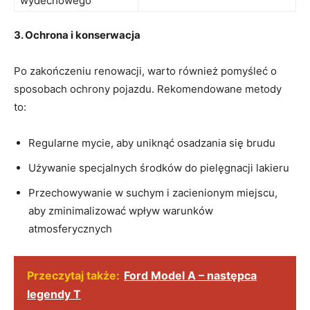
wydechowego
3. Ochrona i konserwacja
Po zakończeniu renowacji, warto również pomyśleć o
sposobach⁢ ochrony ⁢pojazdu.⁢ Rekomendowane metody ​
to:
Regularne mycie,​ aby uniknąć ⁤osadzania ​się⁣ brudu
Używanie specjalnych środków do pielęgnacji ⁢lakieru
Przechowywanie w suchym ​i ‍zacienionym miejscu,⁢
aby zminimalizować wpływ warunków
atmosferycznych
Przeczytaj także:
Ford Model A – następca
legendy T