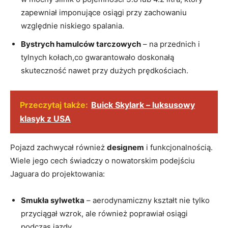
zapewniał imponujące osiągi przy zachowaniu
względnie ​niskiego spalania.
Bystrych‍ hamulców tarczowych
–⁣ na przednich i
tylnych kołach,co ⁤gwarantowało doskonałą
skuteczność nawet przy⁣ dużych ⁢prędkościach.
Przeczytaj także:
Buick Skylark – luksusowy
klasyk z USA
Pojazd zachwycał‌ również
designem
i funkcjonalnością.⁤
Wiele⁤ jego cech⁤ świadczy o nowatorskim podejściu
Jaguara do ⁣projektowania:
Smukła ⁢sylwetka
– aerodynamiczny kształt nie ​tylko
przyciągał wzrok,⁤ ale również poprawiał osiągi⁤
podczas ⁣jazdy.