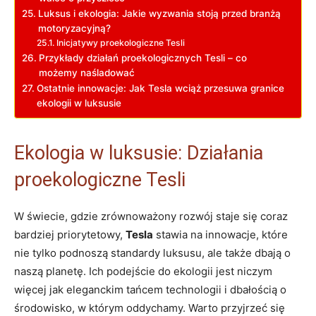
Luksus i ekologia: Jakie wyzwania stoją przed branżą
motoryzacyjną?
Inicjatywy proekologiczne Tesli
Przykłady działań proekologicznych Tesli – co
możemy naśladować
Ostatnie innowacje: Jak Tesla wciąż przesuwa granice
ekologii w luksusie
Ekologia w luksusie: Działania
proekologiczne Tesli
W świecie, gdzie zrównoważony rozwój staje się coraz
bardziej priorytetowy,
Tesla
stawia na innowacje, które
nie tylko podnoszą standardy luksusu, ale także dbają o
naszą planetę. Ich podejście do ekologii jest niczym
więcej jak eleganckim tańcem technologii i dbałością o
środowisko, w którym oddychamy. Warto przyjrzeć się