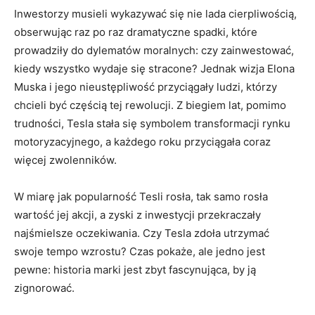
Inwestorzy musieli wykazywać się nie lada cierpliwością,
‌obserwując raz po‌ raz dramatyczne spadki, które
prowadziły do dylematów moralnych:⁣ czy ⁢zainwestować,
kiedy‍ wszystko wydaje się stracone? Jednak wizja Elona‌
Muska i jego nieustępliwość przyciągały ludzi,‌ którzy
⁣chcieli być⁤ częścią tej ‌rewolucji.‌ Z ⁣biegiem ​lat, pomimo
trudności, Tesla⁣ stała się symbolem transformacji rynku
motoryzacyjnego,⁣ a każdego roku przyciągała‍ coraz⁣
więcej​ zwolenników.
W miarę jak‍ popularność Tesli rosła, tak samo rosła
wartość jej akcji, a zyski z inwestycji przekraczały
najśmielsze oczekiwania. Czy‍ Tesla zdoła utrzymać
⁢swoje tempo wzrostu? Czas ‌pokaże, ale jedno jest
pewne: historia ‌marki jest ‍zbyt fascynująca, by ją
⁢zignorować.