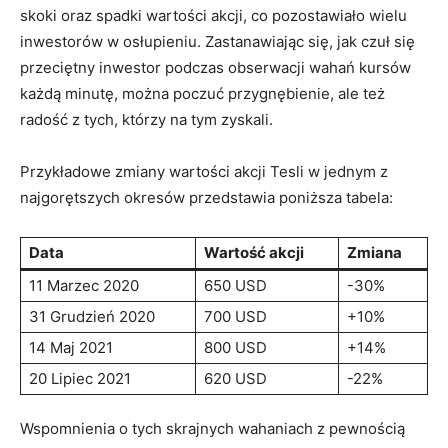
skoki‌ oraz​ spadki ⁤wartości akcji, ⁣co pozostawiało wielu
inwestorów w ​osłupieniu. Zastanawiając się, jak ‍czuł się
przeciętny‍ inwestor podczas obserwacji wahań kursów
⁤każdą minutę, ⁤można poczuć przygnębienie, ale ​też
radość z tych, ‍którzy na tym zyskali.
Przykładowe zmiany wartości akcji⁢ Tesli⁤ w jednym z
‍najgorętszych‌ okresów przedstawia poniższa tabela:
Data
Wartość akcji
Zmiana
11 Marzec 2020
650⁣ USD
-30%
31 Grudzień ‍2020
700⁢ USD
+10%
14 ⁢Maj 2021
800 USD
+14%
20 Lipiec 2021
620 ‍USD
-22%
Wspomnienia⁢ o tych​ skrajnych wahaniach z pewnością⁤