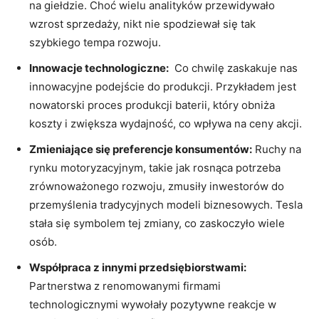
na‍ giełdzie. Choć wielu analityków przewidywało
wzrost ⁣sprzedaży, nikt nie spodziewał się ⁣tak
szybkiego tempa rozwoju.
Innowacje technologiczne:
‍ Co chwilę zaskakuje nas
⁤innowacyjne podejście do produkcji. Przykładem⁣ jest
nowatorski ​proces produkcji baterii,​ który obniża
koszty ‌i ⁢zwiększa wydajność,⁢ co wpływa na ceny akcji.
Zmieniające‌ się preferencje ‍konsumentów:
Ruchy na
rynku motoryzacyjnym, takie jak ⁢rosnąca potrzeba
zrównoważonego‌ rozwoju, zmusiły​ inwestorów do⁢
przemyślenia⁣ tradycyjnych modeli​ biznesowych. Tesla
stała⁤ się ⁣symbolem tej zmiany,⁤ co zaskoczyło ⁤wiele
osób.
Współpraca ‍z ⁣innymi przedsiębiorstwami:
Partnerstwa⁣ z⁤ renomowanymi firmami
technologicznymi wywołały pozytywne reakcje w