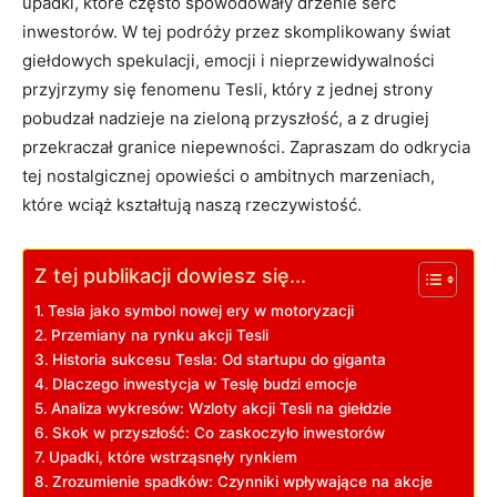
upadki, które często​ spowodowały drżenie⁢ serc ​
inwestorów. W tej⁢ podróży przez skomplikowany świat
giełdowych spekulacji, ‍emocji i nieprzewidywalności
przyjrzymy⁢ się fenomenu ‍Tesli, który z jednej strony
pobudzał nadzieje na zieloną przyszłość, a z⁣ drugiej
przekraczał granice niepewności. ⁣Zapraszam do odkrycia
tej nostalgicznej opowieści ⁣o⁤ ambitnych marzeniach,
które ⁣wciąż kształtują ​naszą rzeczywistość.
Z tej publikacji dowiesz się...
Tesla jako symbol nowej ery⁣ w motoryzacji
Przemiany na rynku ⁣akcji Tesli
Historia sukcesu Tesla: Od startupu do giganta
Dlaczego‍ inwestycja w Teslę budzi emocje
Analiza wykresów: ⁤Wzloty⁣ akcji‌ Tesli na giełdzie
Skok w przyszłość: Co zaskoczyło inwestorów
Upadki,​ które wstrząsnęły rynkiem
Zrozumienie ​spadków:⁤ Czynniki wpływające ​na akcje