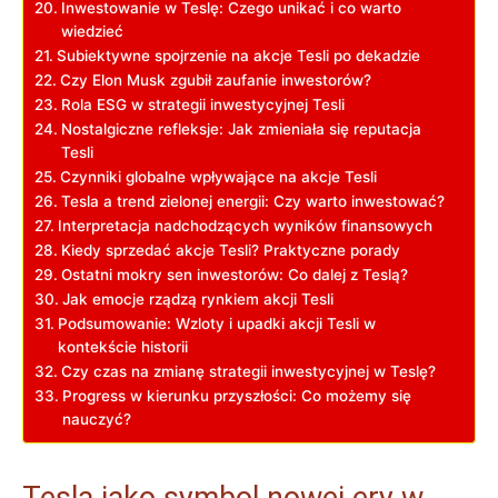
Inwestowanie w Teslę: Czego​ unikać i co warto‌
wiedzieć
Subiektywne spojrzenie na akcje⁤ Tesli po dekadzie
Czy Elon Musk zgubił zaufanie inwestorów?
Rola ESG w strategii inwestycyjnej Tesli
Nostalgiczne refleksje: Jak​ zmieniała się reputacja
Tesli
Czynniki globalne wpływające na akcje Tesli
Tesla a ‍trend zielonej energii: Czy warto inwestować?
Interpretacja nadchodzących wyników finansowych
Kiedy sprzedać akcje Tesli?⁤ Praktyczne porady
Ostatni mokry sen⁣ inwestorów: ‍Co dalej z⁢ Teslą?
Jak emocje​ rządzą rynkiem akcji Tesli
Podsumowanie: ⁢Wzloty i upadki akcji Tesli w
kontekście historii
Czy czas na⁢ zmianę strategii inwestycyjnej ⁢w Teslę?
Progress‌ w kierunku⁢ przyszłości: Co możemy się
nauczyć?
Tesla jako symbol nowej ery⁣ w