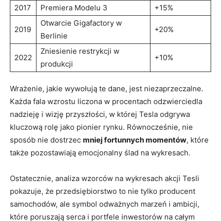
2017
Premiera ​Modelu 3
+15%
Otwarcie Gigafactory w
2019
+20%
Berlinie
Zniesienie ​restrykcji w
2022
+10%
produkcji
Wrażenie, jakie wywołują‌ te dane, jest niezaprzeczalne.
⁤Każda fala wzrostu liczona w procentach odzwierciedla
nadzieję i wizję ‌przyszłości, w ‍której Tesla odgrywa
kluczową rolę jako pionier ​rynku. Równocześnie, nie
sposób ‍nie dostrzec
mniej fortunnych momentów
, które
także pozostawiają ⁢emocjonalny ślad⁤ na wykresach.
Ostatecznie, analiza wzorców‍ na wykresach akcji⁤ Tesli
pokazuje, że przedsiębiorstwo to nie‌ tylko ⁤producent
samochodów,⁣ ale⁤ symbol odważnych marzeń i ambicji,
które poruszają serca i portfele⁣ inwestorów na całym