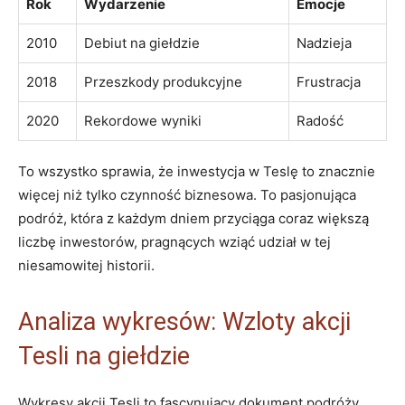
Rok
Wydarzenie
Emocje
2010
Debiut na giełdzie
Nadzieja
2018
Przeszkody ⁢produkcyjne
Frustracja
2020
Rekordowe wyniki
Radość
To wszystko sprawia, że inwestycja w Teslę to znacznie
więcej ‍niż tylko czynność⁤ biznesowa. To pasjonująca
podróż,‍ która​ z każdym dniem przyciąga coraz większą
liczbę inwestorów, ⁢pragnących wziąć udział w tej
niesamowitej historii.
Analiza wykresów: ⁤Wzloty⁣ akcji‌
Tesli na giełdzie
Wykresy akcji Tesli‍ to fascynujący dokument podróży,