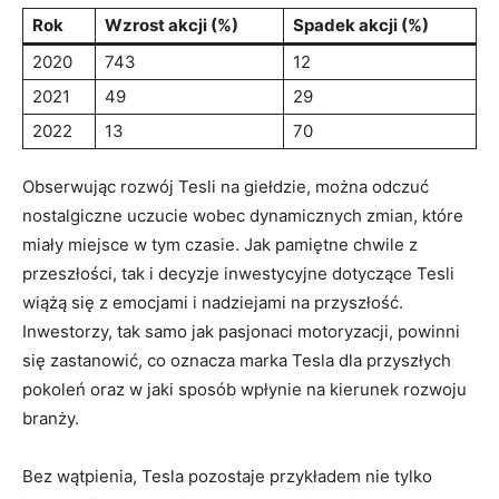
Rok
Wzrost akcji⁣ (%)
Spadek akcji ⁣(%)
2020
743
12
2021
49
29
2022
13
70
Obserwując rozwój Tesli na​ giełdzie,‌ można odczuć
nostalgiczne uczucie wobec dynamicznych zmian, które⁢
miały miejsce w ​tym czasie. Jak pamiętne ⁤chwile z⁢
przeszłości, tak i⁤ decyzje inwestycyjne dotyczące Tesli
wiążą się z emocjami ⁢i nadziejami na przyszłość.
Inwestorzy, tak samo jak‍ pasjonaci ​motoryzacji, powinni
się zastanowić, co oznacza marka ⁢Tesla ‌dla przyszłych
pokoleń oraz w jaki sposób wpłynie na kierunek rozwoju
branży.
Bez wątpienia, Tesla pozostaje⁢ przykładem nie tylko