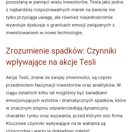
pozostaną w pamięci wielu inwestorów. Tesla jako‌ jedna‍
z najbardziej rozpoznawalnych marek na świecie ‌nie
tylko przyciąga uwagę, ale również niejednokrotnie
wywołuje ​dyskusje o⁣ granicach‌ emocji związanych z
inwestowaniem w nowe technologie.
Zrozumienie ​spadków:⁤ Czynniki
wpływające ​na akcje Tesli
Akcje Tesli, znane ze swojej zmienności, są często
przedmiotem fascynacji inwestorów​ oraz analityków. W
ciągu ostatnich ‌kilku‌ lat mogliśmy⁣ być świadkami ​
emocjonujących ⁤wzlotów i dramatycznych spadków, które
w znacznym stopniu odzwierciedlają dynamiczny
charakter rynku⁢ oraz wyzwania,‌ przed którymi stoi firma.
⁣Kluczowe czynniki wpływające na te wahania są
różnorodne i‌ warto je dokładniej zgłębić.