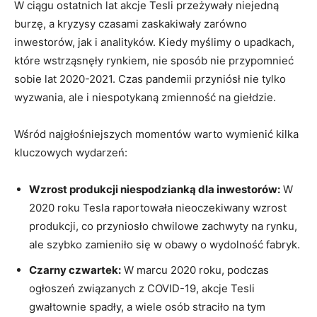
W ciągu ostatnich lat akcje Tesli przeżywały niejedną
burzę, a kryzysy czasami zaskakiwały zarówno
inwestorów, jak i analityków. Kiedy myślimy o upadkach,‍
które wstrząsnęły rynkiem, nie sposób nie‍ przypomnieć
sobie lat 2020-2021. ⁣Czas pandemii przyniósł⁣ nie‍ tylko
wyzwania, ale i niespotykaną zmienność na giełdzie.
Wśród najgłośniejszych momentów ‍warto wymienić kilka
kluczowych wydarzeń:
Wzrost produkcji niespodzianką dla inwestorów:
W
2020 roku Tesla raportowała⁢ nieoczekiwany wzrost
produkcji, co przyniosło⁤ chwilowe zachwyty na rynku,‍
ale szybko zamieniło się​ w obawy‍ o wydolność fabryk.
Czarny czwartek:
W ⁣marcu 2020 roku, podczas
ogłoszeń związanych‍ z COVID-19,⁣ akcje Tesli
gwałtownie spadły, a wiele osób straciło na tym