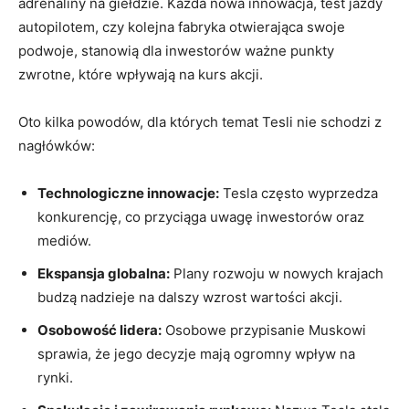
adrenaliny na giełdzie. Każda nowa innowacja, test ‍jazdy
autopilotem, czy kolejna fabryka otwierająca swoje
‍podwoje, stanowią dla inwestorów ważne punkty
⁤zwrotne, które wpływają‍ na kurs akcji.
Oto kilka powodów, dla których temat‌ Tesli nie schodzi z
nagłówków:
Technologiczne innowacje:
Tesla często wyprzedza
konkurencję, co ⁤przyciąga uwagę inwestorów oraz
mediów.
Ekspansja globalna:
Plany​ rozwoju⁤ w nowych ⁣krajach
‍budzą nadzieje na dalszy wzrost wartości ⁣akcji.
Osobowość lidera:
Osobowe przypisanie‌ Muskowi
sprawia, ⁢że jego decyzje ‌mają ogromny ⁤wpływ na
rynki.