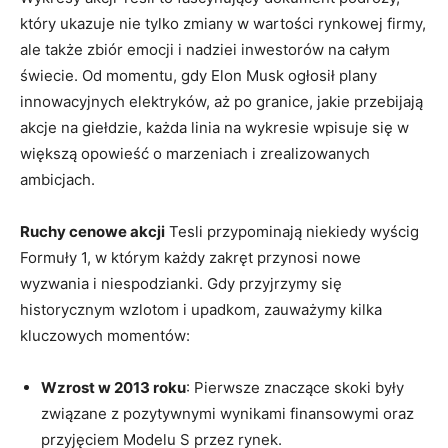
który ukazuje⁤ nie tylko zmiany w wartości rynkowej firmy,
⁣ale‍ także zbiór emocji i nadziei inwestorów na całym⁢
świecie.⁢ Od‍ momentu, gdy Elon Musk ogłosił plany
innowacyjnych elektryków, aż po granice, jakie przebijają
akcje na giełdzie, każda linia na ⁢wykresie wpisuje ⁢się w
większą ‍opowieść o marzeniach i ​zrealizowanych
‌ambicjach.
Ruchy cenowe akcji
Tesli przypominają niekiedy wyścig ​
Formuły 1, w⁤ którym każdy zakręt przynosi nowe
wyzwania‌ i ​niespodzianki. Gdy przyjrzymy się
⁢historycznym wzlotom i upadkom, zauważymy⁤ kilka
kluczowych momentów:
Wzrost w 2013 roku
: Pierwsze‍ znaczące skoki były
⁢związane z pozytywnymi ⁣wynikami‍ finansowymi oraz
⁢przyjęciem Modelu S przez rynek.