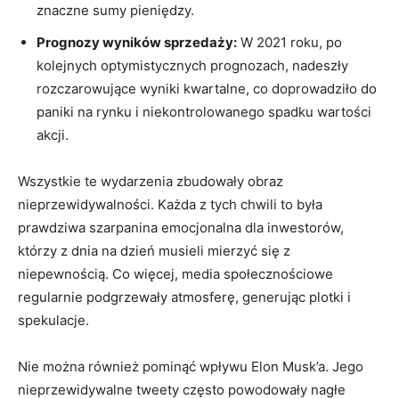
znaczne sumy​ pieniędzy.
Prognozy wyników ​sprzedaży:
⁢W 2021 ⁢roku, po‍
kolejnych optymistycznych prognozach, nadeszły⁣
rozczarowujące wyniki kwartalne, co doprowadziło do
‍paniki na rynku i niekontrolowanego spadku ⁤wartości​
akcji.
Wszystkie te wydarzenia zbudowały⁤ obraz
nieprzewidywalności. Każda z⁣ tych chwili to była⁤
prawdziwa​ szarpanina emocjonalna dla⁢ inwestorów,
którzy z ⁣dnia​ na dzień musieli mierzyć się z
niepewnością. Co‌ więcej, media ⁢społecznościowe
regularnie podgrzewały atmosferę,‍ generując plotki i
spekulacje.
Nie można‍ również pominąć⁢ wpływu‌ Elon Musk’a. Jego
nieprzewidywalne tweety często powodowały nagłe