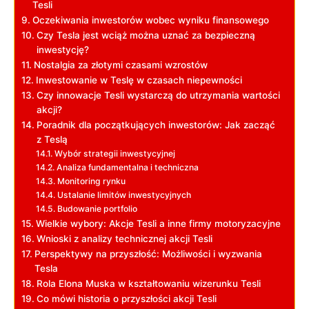
Tesli
Oczekiwania inwestorów wobec wyniku finansowego
Czy⁢ Tesla jest wciąż ⁤można uznać za bezpieczną‍
inwestycję?
Nostalgia ‌za złotymi czasami ⁣wzrostów
Inwestowanie w Teslę w czasach niepewności
Czy‍ innowacje Tesli wystarczą do ‍utrzymania wartości
⁤akcji?
Poradnik ⁢dla początkujących inwestorów: Jak zacząć
z Teslą
Wybór strategii inwestycyjnej
Analiza fundamentalna i⁣ techniczna
Monitoring rynku
Ustalanie limitów​ inwestycyjnych
Budowanie portfolio
Wielkie ⁢wybory: Akcje Tesli a inne firmy ‌motoryzacyjne
Wnioski z ⁤analizy technicznej akcji ⁤Tesli
Perspektywy na​ przyszłość: Możliwości i wyzwania
Tesla
Rola⁤ Elona ‍Muska w ⁤kształtowaniu wizerunku Tesli
Co mówi historia o przyszłości akcji Tesli