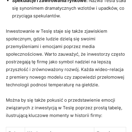
Spekulacje i⁤ zawirowania rynkowe:
Nazwa⁤ Tesla‍ stała
się synonimem dramatycznych wzlotów i ‍upadków, ⁢co
przyciąga spekulantów.
Inwestowanie w⁣ Teslę staje się‍ także zjawiskiem
społecznym,⁢ gdzie ⁢ludzie dzielą się ‌swoimi
przemyśleniami i emocjami poprzez media
społecznościowe. ⁤Warto zauważyć, że⁤ inwestorzy ⁣często⁣
postrzegają⁤ tę ⁢firmę jako ‌symbol nadziei⁣ na lepszą
przyszłość i zrównoważony rozwój. Każda wideo-relacja
z premiery‌ nowego modelu czy zapowiedzi przełomowej
technologii podnosi temperaturę na ⁢giełdzie.
Można by⁤ się⁣ także pokusić o przedstawienie emocji
związanych z inwestycją w​ Teslę poprzez prostą tabelę,
ilustrującą⁣ kluczowe⁣ momenty w historii firmy: