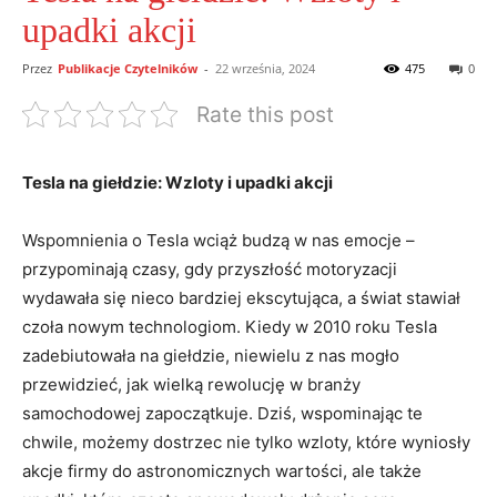
upadki akcji
Przez
Publikacje Czytelników
-
22 września, 2024
475
0
Rate this post
Tesla⁢ na ⁢giełdzie: Wzloty‌ i upadki akcji
Wspomnienia o Tesla wciąż‍ budzą w nas emocje –
przypominają​ czasy, gdy przyszłość ⁣motoryzacji
⁤wydawała się ‌nieco ​bardziej ekscytująca,⁢ a świat stawiał
czoła ‌nowym technologiom. ​Kiedy w⁤ 2010 roku Tesla
zadebiutowała ​na giełdzie, niewielu z nas mogło
przewidzieć, jak wielką rewolucję w branży⁤
samochodowej zapoczątkuje. ⁤Dziś,⁣ wspominając​ te
chwile, możemy‌ dostrzec nie tylko⁣ wzloty, które wyniosły
⁤akcje ⁢firmy do astronomicznych wartości, ⁢ale⁤ także