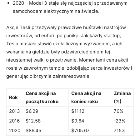
2020 – ⁢Model 3 staje się ⁣najczęściej ⁣sprzedawanym
samochodem elektrycznym na świecie.
Akcje Tesli przeżywały prawdziwe huśtawki nastrojów
inwestorów, od euforii po panikę. Jak każdy startup,
Tesla ⁤musiała stawić czoła licznym wyzwaniom, a⁣ ich
wahania na giełdzie były odzwierciedleniem⁢ tej
nieustannej walki o przetrwanie. Momentami cena akcji
rosła ​w zawrotnym tempie, zdobijając serca ‍inwestorów i
generując olbrzymie zainteresowanie.
Cena akcji ⁢na
Cena akcji na
Zmiana
Rok
początku roku
‍koniec ⁤roku
(%)
2013
$6.29
$11.12
76%
2016
$12.58
$9.64
-23%
2020
$86.45
$705.67
715%