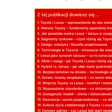
Z tej publikacji dowiesz się...
Toyota i Lexus – wprowadzenie do obu mar
Historia Toyoty – fundamenty japońskiej mo
Jak powstała marka Lexus – luksus w zasię
Segmenty rynkowe – czym różnią się Toyot
Design: estetyka i filozofia projektowania
Technologia w Toyocie – innowacje dla mas
Lexus jako synonim luksusu – co to oznacz
Silniki i osiągi – jak Toyota i Lexus różnią 
Hybrid vs. luksus – jak obie marki podchodz
Bezpieczeństwo na drodze – technologie a
Serwis i koszty eksploatacji – co warto wie
Wnętrza Toyoty vs Lexus – komfort i mater
Wyposażenie standardowe – co otrzymuje
Dostępność modeli – oferta i różnorodność
Gwarancja i serwis posprzedażowy – co ofe
Kultura życia codziennego z Toyota i Lexu
Cenowy zakres – czy Lexus jest wart swoje