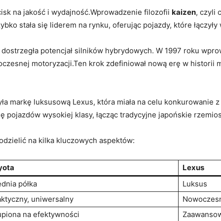
isk na jakość i wydajność.Wprowadzenie filozofii
kaizen
, czyli
ybko stała się liderem na rynku, oferując pojazdy, które łączyły
 dostrzegła potencjał silników hybrydowych. W 1997 roku wprowa
snej motoryzacji.Ten krok zdefiniował nową erę w historii mot
yła markę luksusową Lexus, która miała na celu konkurowanie 
ję pojazdów wysokiej klasy, łącząc tradycyjne japońskie rzemi
dzielić na kilka kluczowych aspektów:
yota
Lexus
ednia półka
Luksus
aktyczny, uniwersalny
Nowoczesn
upiona na efektywności
Zaawansow