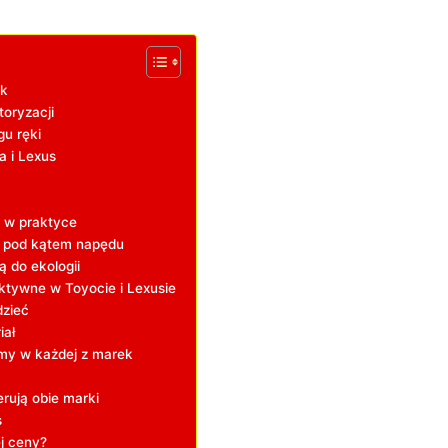
ek
toryzacji
gu ręki
a i Lexus
a w praktyce
się pod kątem napędu
ą do ekologii
ktywne w Toyocie i Lexusie
dzieć
iał
my w każdej z marek
rują obie marki
s
j ceny?