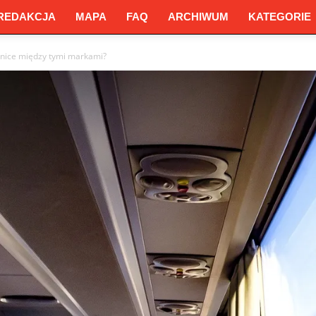
REDAKCJA
MAPA
FAQ
ARCHIWUM
KATEGORIE
óżnice między tymi markami?