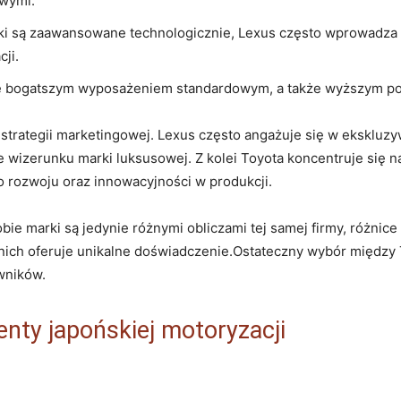
owymi.
i są zaawansowane technologicznie, Lexus często wprowadza n
ji.
ię bogatszym wyposażeniem standardowym, a także wyższym po
strategii marketingowej. Lexus często angażuje się w ekskluzy
e wizerunku marki luksusowej. Z kolei Toyota koncentruje się 
 rozwoju oraz innowacyjności w produkcji.
e marki są jedynie różnymi obliczami tej samej firmy, różnice 
 z nich oferuje unikalne doświadczenie.Ostateczny wybór międz
wników.
nty japońskiej motoryzacji