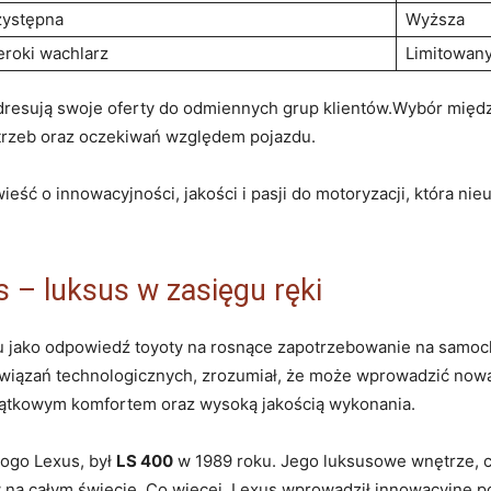
zystępna
Wyższa
eroki wachlarz
Limitowan
adresują swoje oferty do odmiennych grup klientów.Wybór między
potrzeb oraz oczekiwań względem pojazdu.
ieść o innowacyjności, jakości i pasji do motoryzacji, która ni
 – luksus w zasięgu ręki
u jako odpowiedź toyoty na rosnące zapotrzebowanie na samoc
wiązań technologicznych, zrozumiał, że może wprowadzić nową 
jątkowym komfortem oraz wysoką jakością wykonania.
logo Lexus, był
LS 400
w 1989 roku. Jego luksusowe wnętrze, ci
a całym świecie. Co więcej, Lexus wprowadził innowacyjne pod