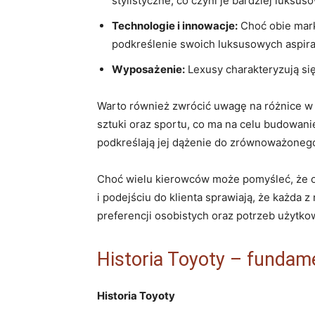
stylistyczne, co czyni je bardziej luksus
Technologie i innowacje:
Choć obie mark
podkreślenie swoich luksusowych aspirac
Wyposażenie:
Lexusy charakteryzują s
Warto również zwrócić uwagę na różnice w 
sztuki oraz sportu, co ma na celu budowani
podkreślają jej dążenie do zrównoważonego
Choć wielu kierowców może pomyśleć, że obi
i podejściu do klienta sprawiają, że każda
preferencji osobistych oraz potrzeb użytko
Historia Toyoty – fundame
Historia Toyoty