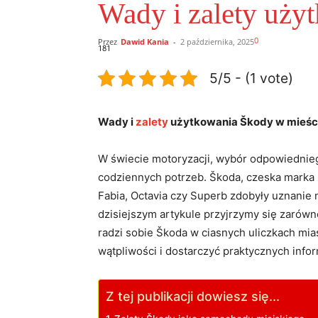
Wady i zalety użyt
0
Przez
Dawid Kania
-
2 października, 2025
181
5/5 - (1 vote)
Wady i
zalety
użytkowania Škody w mieście
W świecie motoryzacji, wybór odpowiednie
codziennych potrzeb. Škoda, czeska marka z
Fabia, Octavia czy Superb zdobyły uznanie 
dzisiejszym artykule przyjrzymy się zarówn
radzi sobie Škoda w ciasnych uliczkach mia
wątpliwości i dostarczyć praktycznych info
Z tej publikacji dowiesz się...