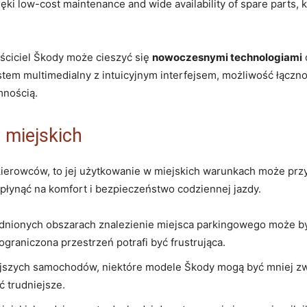
ęki low-cost maintenance and wide availability of spare parts,
aściciel Škody może cieszyć się
nowoczesnymi technologiami
em multimedialny z intuicyjnym interfejsem, możliwość łączno
mnością.
miejskich
kierowców, to jej użytkowanie w miejskich warunkach może pr
płynąć na komfort i bezpieczeństwo codziennej jazdy.
dnionych obszarach znalezienie miejsca parkingowego może by
graniczona przestrzeń potrafi być frustrująca.
szych samochodów, niektóre modele Škody mogą być mniej zw
 trudniejsze.