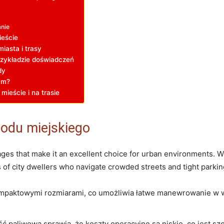
nie
ieście
iasta i trasy
zykładzie doświadczeń
dy
ym?
ieście i na trasie
odu miejskiego
ges that make it an excellent choice for urban environments. W
s of city dwellers who navigate crowded streets and tight parki
mpaktowymi rozmiarami, co umożliwia łatwe manewrowanie w w
 paliwowa sprawia, że koszty operacyjne są niskie, co jest sz