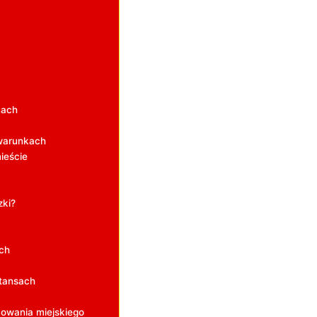
kach
 warunkach
ieście
zki?
ch
stansach
owania miejskiego