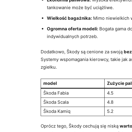
tankowanie może być uciążliwe.
Wielkość bagażnika:
Mimo niewielkich w
Ogromna oferta modeli:
Bogata gama do
indywidualnych potrzeb.
Dodatkowo, Škody są cenione za swoją
bez
Systemy wspomagania kierowcy, takie jak a
zgiełku.
model
Zużycie pal
Škoda Fabia
4.5
Škoda Scala
4.8
Škoda Kamiq
5.2
Oprócz tego, Škody cechują się niską
warto