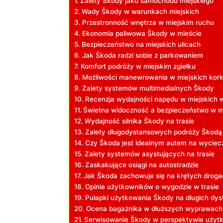
Zalety Škody jako samochodu miejskiego
Wady Škody w warunkach miejskich
Przestronność wnętrza w miejskim ruchu
Ekonomia paliwowa Škody w mieście
Bezpieczeństwo na miejskich ulicach
Jak Škoda radzi sobie z parkowaniem
Komfort podróży w miejskim zgiełku
Możliwości manewrowania w miejskich kor
Zalety systemów multimedialnych Škody
Recenzja wydajności napędu w miejskich
Świetna widoczność a bezpieczeństwo w m
Wydajność silnika Škody na trasie
Zalety długodystansowych podróży Škodą
Czy Škoda jest idealnym autem na wyciec
Zalety systemów asystujących na trasie
Zaskakujące osiągi na autostradzie
Jak Škoda zachowuje się na krętych droga
Opinie użytkowników o wygodzie w trasie
Pułapki użytkowania Škody na długich dy
Ocena bagażnika w dłuższych wyprawach
Serwisowanie Škody w perspektywie użytk