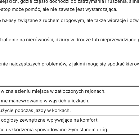
jskich, gdzie często dochodzi do zatrzymania i ruszenia, sil
-stop może pomóc, ale nie zawsze jest wystarczająca.
 hałasy związane z ruchem drogowym, ale także wibracje i dźwi
trafienie na nierówności, dziury w drodze lub nieprzewidzian
nie najczęstszych problemów, z jakimi mogą się spotkać kiero
w znalezieniu miejsca w zatłoczonych rejonach.
inne manewrowanie w wąskich uliczkach.
życie podczas jazdy w korkach.
 odgłosy zewnętrzne wpływające na komfort.
lne uszkodzenia spowodowane złym stanem dróg.