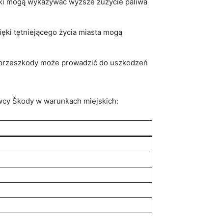
niki mogą wykazywać wyższe zużycie paliwa
ęki tętniejącego życia miasta mogą
e przeszkody może prowadzić do uszkodzeń
wcy Škody w warunkach miejskich: