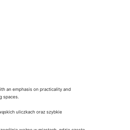
ith an emphasis on practicality and
ng spaces.
ąskich uliczkach oraz szybkie
czególnie ważne w miastach, gdzie częste