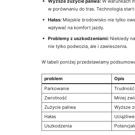
Wyższe zużycie paliwa:
W warunkach mie
w porównaniu do tras. Technologia start
Hałas:
Miejskie środowisko nie tylko owe
wpływać na komfort jazdy.
Problemy z uszkodzeniami:
Niekiedy na
nie tylko podwozia, ale i zawieszenia.
W tabeli poniżej przedstawiamy podsumowa
problem
Opis
Parkowanie
Trudność 
Zwrotność
Mniej zw
Zużycie paliwa
Wyższe zu
Hałas
Uciążliwe
Uszkodzenia
Potencja