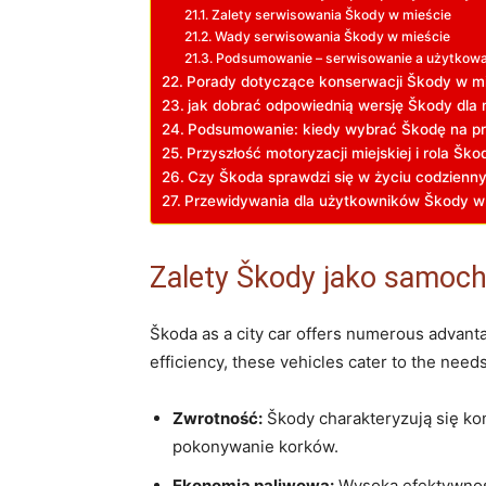
Zalety serwisowania Škody w mieście
Wady serwisowania Škody w mieście
Podsumowanie – serwisowanie a użytkowa
Porady dotyczące konserwacji Škody w m
jak dobrać odpowiednią wersję Škody dla m
Podsumowanie: kiedy wybrać Škodę na pr
Przyszłość motoryzacji miejskiej i rola Ško
Czy Škoda sprawdzi się w życiu codzienn
Przewidywania dla użytkowników Škody w m
Zalety Škody jako samoch
Škoda as a city car offers numerous advanta
efficiency, these vehicles cater to the need
Zwrotność:
Škody charakteryzują się ko
pokonywanie korków.
Ekonomia paliwowa:
Wysoka efektywność