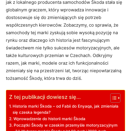
jak z lokalnego producenta samochodów‍ Škoda stała się
globalnym graczem, który wprowadza innowacje i
dostosowuje ⁢się do zmieniających się potrzeb
współczesnych‍ kierowców. Zobaczymy, co sprawia, że
samochody tej marki zyskują sobie wysoką⁢ pozycję na
rynku oraz dlaczego ich historia jest fascynującym
świadectwem nie tylko sukcesów‌ motoryzacyjnych, ale
także kulturowych przemian ‍w Czechach. Odkryjmy
razem, jak marki, modele oraz ich funkcjonalności
zmieniały się na przestrzeni​ lat, tworząc niepowtarzalną
tożsamość Škody, która ‌trwa do dziś.
Z tej publikacji dowiesz się...
Historia​ marki⁣ Škoda – ​od Fabii do Enyaqa, jak zmieniała
się czeska legenda?
Wprowadzenie do historii marki Škoda
Początki Škody w czeskim przemyśle motoryzacyjnym