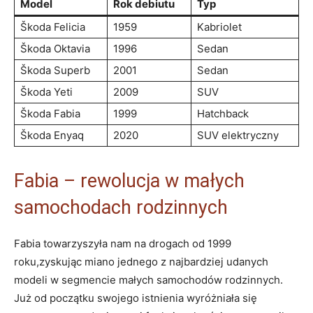
Model
Rok debiutu
Typ
Škoda Felicia
1959
Kabriolet
Škoda Oktavia
1996
Sedan
Škoda Superb
2001
Sedan
Škoda Yeti
2009
SUV
Škoda ⁣Fabia
1999
Hatchback
Škoda Enyaq
2020
SUV elektryczny
Fabia – rewolucja w małych
samochodach rodzinnych
Fabia towarzyszyła nam na drogach od 1999
roku,zyskując miano jednego z najbardziej ⁤udanych
modeli w‍ segmencie małych⁣ samochodów rodzinnych.
⁤Już od początku swojego istnienia wyróżniała się