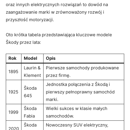
oraz innych elektrycznych rozwiązań to dowód na
zaangażowanie marki w zrównoważony rozwój i
przyszłość motoryzacji.
Oto krótka tabela przedstawiająca kluczowe modele
Škody przez ​lata:
Rok
Model
Opis
Laurin &
Pierwsze samochody produkowane
1895
Klement
przez firmę.
Jednostka połączenia z Škodą i
Škoda
1925
pierwszy pełnoprawny samochód
645
marki.
Škoda​
Wielki sukces w klasie małych
1999
Fabia
samochodów.
Škoda
Nowoczesny SUV elektryczny,
2020