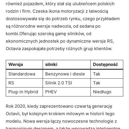
również pojazdem, który stał się​ ulubieńcem polskich
rodzin i firm. Czeska ikona motoryzacji‍ z łatwością ​
dostosowywała się do⁤ potrzeb rynku, czego przykładem
są różnorodne wersje nadwozia, od sedana po
kombi.Oferując szeroką gamę silników, od
ekonomicznych jednostek po dynamiczne wersje‌ RS,
Octavia zaspokajała potrzeby ⁤różnych grup klientów.
Wersja
silniki
Dostępność
Standardowa
Benzynowe i diesle
Tak
RS
Silnik ‌2.0 TSI
Tak
Plug-in Hybrid
PHEV
Niedługo
Rok 2020, kiedy zaprezentowano czwartą generację
Octavii, był kolejnym krokiem milowym w historii tego
modelu. Nowa wersja ⁤łączy nowoczesne technologie z
harmonijnym designem, a także wprowadza ‍inteligentne