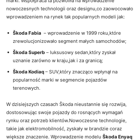
marki. Współpraca ⁣ta pozwoliła na⁢ wprowadzenie
nowoczesnych technologii oraz designu,co zaowocowało
⁤wprowadzeniem na ⁤rynek tak popularnych modeli jak:
Škoda Fabia
‌ – wprowadzenie w 1999 roku,które
zrewolucjonizowało segment małych samochodów;
Škoda Superb
– luksusowy sedan,który zyskał
uznanie zarówno w kraju,jak i za granicą;
Škoda Kodiaq
– SUV,który znacząco wpłynął ⁣na ​
popularność ‌marki w‌ segmencie pojazdów
terenowych.
W dzisiejszych czasach Škoda nieustannie się rozwija,
dostosowując swoje pojazdy do rosnących wymagań
rynku oraz potrzeb klientów.Nowoczesne technologie,⁣
takie jak ‍elektromobilność, zyskały⁣ w brandzie coraz
większe znaczenie. Wprowadzenie modelu
Škoda Enyaq