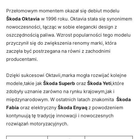
Przełomowym momentem okazał się debiut modelu
Škoda Oktavia
w 1996 roku. Oktavia stała się synonimem
nowoczesności, łącząc⁣ w sobie⁢ elegancki⁢ design z
oszczędnością paliwa.‍ Wzrost popularności tego modelu
przyczynił się do zwiększenia renomy marki, która
zaczęła być postrzegana na równi z zachodnimi
⁤producentami.
Dzięki sukcesowi Oktavii,marka mogła rozwijać kolejne
modele,takie jak
Škoda Superb
oraz
Škoda Yeti
,które
zdobyły uznanie zarówno na rynku krajowym,jak i
międzynarodowym. W ostatnich latach znakomita ‌
Škoda
Fabia
oraz⁤ elektryczny
Škoda Enyaq
z powodzeniem
kontynuują tę tradycję​ innowacji i nowoczesnych‍
rozwiązań motoryzacyjnych.