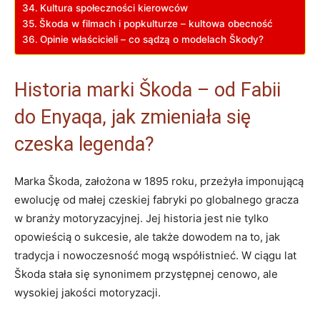
Kultura społeczności kierowców
Škoda w filmach i popkulturze – kultowa obecność
Opinie właścicieli – co sądzą ‍o modelach Škody?
Historia​ marki⁣ Škoda – ​od Fabii
do Enyaqa, jak zmieniała się
czeska legenda?
Marka Škoda, założona w 1895 roku, przeżyła imponującą
ewolucję od małej⁢ czeskiej fabryki⁢ po globalnego gracza
w branży motoryzacyjnej. Jej historia⁤ jest nie tylko
opowieścią o sukcesie, ale także dowodem na to, ⁣jak
tradycja i nowoczesność mogą współistnieć. W ⁣ciągu lat
Škoda stała się synonimem przystępnej⁢ cenowo,⁣ ale
wysokiej jakości motoryzacji.