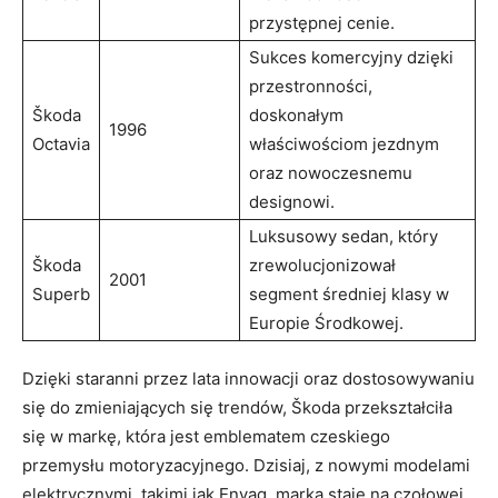
przystępnej cenie.
Sukces komercyjny dzięki
przestronności,
Škoda
doskonałym
1996
Octavia
właściwościom⁢ jezdnym
oraz nowoczesnemu
⁤designowi.
Luksusowy sedan, który
Škoda
zrewolucjonizował
2001
Superb
segment ⁣średniej klasy w
Europie Środkowej.
Dzięki staranni przez ‍lata ​innowacji oraz dostosowywaniu‍
się do ‌zmieniających się trendów, Škoda⁣ przekształciła
się w markę, ⁢która jest emblematem czeskiego
przemysłu motoryzacyjnego. Dzisiaj, z⁢ nowymi modelami
elektrycznymi, takimi jak ⁤Enyaq, marka ‌staje ‍na czołowej