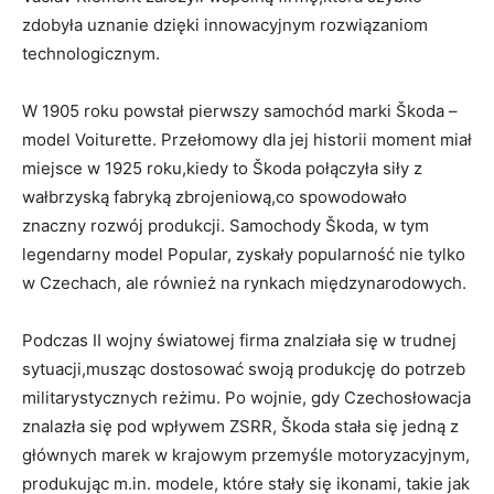
⁣zdobyła uznanie dzięki innowacyjnym rozwiązaniom
technologicznym.
W 1905 roku‍ powstał pierwszy samochód marki Škoda –
model Voiturette. Przełomowy dla jej historii moment miał
miejsce w 1925​ roku,kiedy to Škoda połączyła siły z
‍wałbrzyską fabryką zbrojeniową,co spowodowało
znaczny rozwój produkcji. Samochody Škoda, w tym
legendarny model Popular, zyskały popularność nie⁤ tylko
w Czechach, ale również na rynkach międzynarodowych.
Podczas⁤ II wojny światowej firma znalziała się w trudnej
sytuacji,musząc dostosować swoją⁤ produkcję⁤ do potrzeb
militarystycznych reżimu. Po ⁢wojnie, gdy Czechosłowacja
znalazła się pod wpływem ZSRR, Škoda stała się jedną z
głównych⁤ marek w⁤ krajowym przemyśle motoryzacyjnym,
produkując⁣ m.in. modele, które stały się ikonami, takie jak