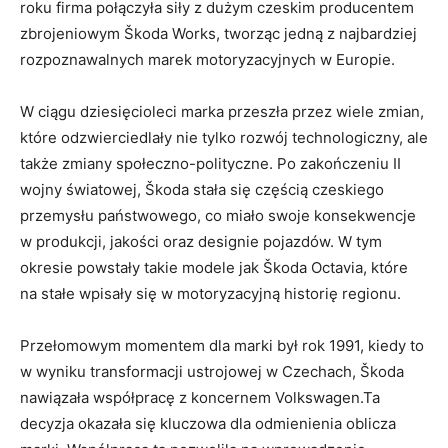
roku firma połączyła siły ⁢z dużym⁢ czeskim producentem
zbrojeniowym Škoda Works, tworząc jedną z najbardziej
rozpoznawalnych marek ​motoryzacyjnych w Europie.
W ciągu dziesięcioleci marka przeszła ⁣przez wiele zmian,
które odzwierciedlały nie tylko ‍rozwój technologiczny, ale
także zmiany społeczno-polityczne. Po zakończeniu II
wojny światowej, Škoda stała się częścią⁣ czeskiego
przemysłu państwowego, co miało swoje konsekwencje‌
w produkcji, jakości oraz designie ⁤pojazdów. W tym
okresie powstały takie modele jak Škoda Octavia, które
na stałe wpisały się w ⁣motoryzacyjną historię regionu.
Przełomowym momentem dla marki był rok 1991, kiedy to
w wyniku transformacji ustrojowej w Czechach, Škoda
nawiązała współpracę z⁢ koncernem Volkswagen.Ta
decyzja okazała się kluczowa dla odmienienia oblicza