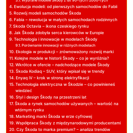
Wybrane modele Škody z ⁣lat 90-tych i​ 2000-tych
Ewolucja modeli: od pierwszych samochodów do Fabii
Rozwój modeli samochodów Škoda
Fabia – rewolucja w małych samochodach rodzinnych
Skoda Octavia – ikona czeskiego rynku
Jak Škoda zdobyła serca kierowców w Europie
Technologia i innowacje w modelach Škody
Porównanie innowacji w różnych modelach
Ekologia w produkcji – zrównoważony rozwój⁤ marki
Kolejne modele w⁣ historii Škody – co je wyróżnia?
Wkrótce w ofercie –‍ nadchodzące modele Škody
Škoda Kodiaq – SUV, który wpisał się w trendy
Enyaq iV – krok w stronę elektryfikacji
Technologia elektryczna w ‌Škodzie‌ – co⁣ powinieneś
wiedzieć
Styl i design Škody na przestrzeni lat
Škoda a rynek samochodów używanych – wartość‌ na
wtórnym rynku
Marketing marki Škoda w erze cyfrowej
Współpraca Škody z międzynarodowymi producentami
Czy Škoda to marka premium? – analiza ⁣trendów