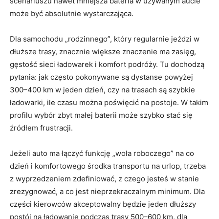
scenariuszu nawet mniejsza bateria w używanym aucie
może być absolutnie wystarczająca.
Dla samochodu „rodzinnego”, który regularnie jeździ w
dłuższe trasy, znacznie większe znaczenie ma zasięg,
gęstość sieci ładowarek i komfort podróży. Tu dochodzą
pytania: jak często pokonywane są dystanse powyżej
300–400 km w jeden dzień, czy na trasach są szybkie
ładowarki, ile czasu można poświęcić na postoje. W takim
profilu wybór zbyt małej baterii może szybko stać się
źródłem frustracji.
Jeżeli auto ma łączyć funkcję „woła roboczego” na co
dzień i komfortowego środka transportu na urlop, trzeba
z wyprzedzeniem zdefiniować, z czego jesteś w stanie
zrezygnować, a co jest nieprzekraczalnym minimum. Dla
części kierowców akceptowalny będzie jeden dłuższy
postój na ładowanie podczas trasy 500–600 km, dla