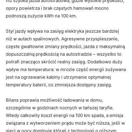
niż szybka jazda autostradowa, gdzie wysokie prędkości,
opory powietrza i brak częstych hamowań mocno
podnoszą zużycie kWh na 100 km.
Styl jazdy wpływa na zasięg elektryka jeszcze bardziej
niż w autach spalinowych. Agresywne przyspieszanie,
częste gwałtowne zmiany prędkości, jazda z maksymalną
dopuszczalną prędkością na autostradzie – wszystko to
potrafi znacząco skrócić realny zasięg. Dodatkowo duży
wpływ ma temperatura: w mrozie część energii zużywana
jest na ogrzewanie kabiny i utrzymanie optymalnej
temperatury baterii, co zmniejsza dostępny zasięg.
Bilans poprawia możliwość ładowania w domu,
szczególnie w godzinach nocnych w tańszej taryfie.
Wtedy całkowity koszt energii na 100 km spada, a emisja
związana z wytworzeniem prądu może być niższa, jeśli w
sieci w nocy dominuje któraś z technologii o niższym