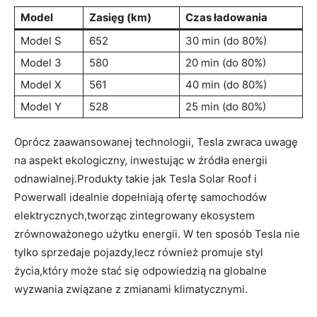
Model
Zasięg (km)
Czas ładowania
Model S
652
30 min (do 80%)
Model 3
580
20 min (do 80%)
Model X
561
40 min (do 80%)
Model Y
528
25 min (do 80%)
Oprócz zaawansowanej technologii, Tesla zwraca uwagę
na aspekt ekologiczny, inwestując w źródła energii
odnawialnej.Produkty takie jak Tesla⁢ Solar Roof ​i⁣
Powerwall idealnie⁤ dopełniają ofertę samochodów
elektrycznych,tworząc zintegrowany ekosystem
zrównoważonego użytku energii. W ten sposób Tesla nie
⁣tylko sprzedaje pojazdy,lecz również promuje styl
życia,który ⁤może stać się odpowiedzią na globalne
wyzwania związane z zmianami klimatycznymi.