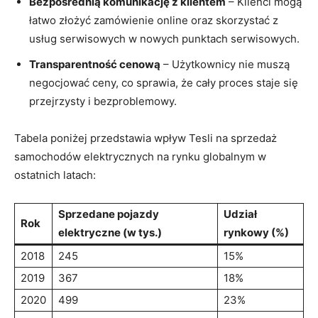
Bezpośrednią‌ komunikację z klientem
– Klienci mogą
łatwo złożyć zamówienie online oraz ‌skorzystać z
usług serwisowych w nowych punktach serwisowych.
Transparentność cenową
‍– Użytkownicy ‌nie muszą
negocjować ‍ceny, co sprawia, że cały proces staje się
przejrzysty i bezproblemowy.
Tabela poniżej przedstawia wpływ Tesli na sprzedaż
samochodów elektrycznych na rynku globalnym w
ostatnich latach:
Sprzedane pojazdy
Udział
Rok
elektryczne (w tys.)
rynkowy (%)
2018
245
15%
2019
367
18%
2020
499
23%