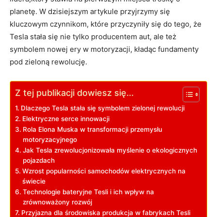
planetę. W dzisiejszym artykule przyjrzymy się
kluczowym czynnikom, które przyczyniły się do tego, ‍że ​
Tesla stała się nie tylko producentem aut, ale też
symbolem nowej ery⁢ w motoryzacji, kładąc fundamenty
pod zieloną rewolucję.
Z tej publikacji dowiesz się...
Dlaczego Tesla stała się symbolem zielonej rewolucji
Elektryczne serce innowacji
Rola Elona Muska w transformacji przemysłu
motoryzacyjnego
Jak Tesla ​zrewolucjonizowała myślenie o ekologicznych
pojazdach
Wzrost ‌popularności samochodów elektrycznych na
świecie
Technologie bateryjne Tesli i ‌ich wpływ na
zrównoważony rozwój
Przyjazna dla środowiska ⁤produkcja w fabrykach Tesli