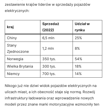
zestawienie krajów liderów w ‌sprzedaży pojazdów
elektrycznych:
Sprzedaż
Udział w‌
kraj
(2022)
rynku
Chiny
6,5 mln
25%
Stany
1,2 mln
8%
Zjednoczone
Norwegia
350 tys.
54%
Wielka Brytania
300 tys.
18%
Niemcy
700 tys.
14%
Nikogo już nie dziwi widok pojazdów elektrycznych na
ulicach miast, a ich obecność staje się normą. Rozwój
infrastruktury ładowania oraz wprowadzenie nowych
‍modeli ‍przez znane marki motoryzacyjne wzmocniły ten