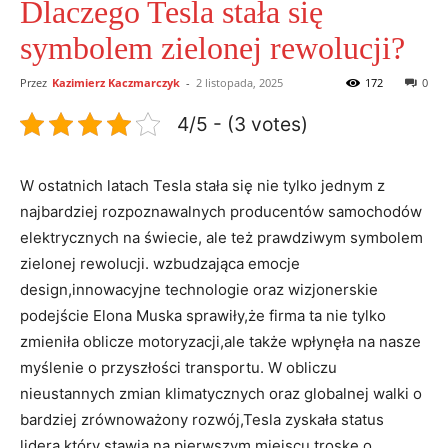
Dlaczego Tesla stała się
symbolem zielonej rewolucji?
Przez
Kazimierz Kaczmarczyk
-
2 listopada, 2025
172
0
4/5 - (3 votes)
W ostatnich latach Tesla stała się nie tylko⁤ jednym z
najbardziej rozpoznawalnych producentów samochodów
elektrycznych na świecie,⁢ ale też‌ prawdziwym ‍symbolem
zielonej rewolucji. wzbudzająca emocje
design,innowacyjne technologie oraz wizjonerskie
podejście Elona ⁢Muska ⁣sprawiły,że firma ta nie tylko
zmieniła oblicze motoryzacji,ale także wpłynęła na nasze
myślenie o przyszłości transportu. W obliczu
nieustannych zmian klimatycznych oraz globalnej⁣ walki o
bardziej zrównoważony rozwój,Tesla zyskała status
lidera,który stawia na pierwszym miejscu troskę o