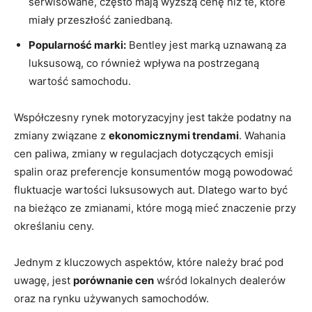
serwisowane, często mają ‌wyższą cenę niż te, ​które
miały przeszłość zaniedbaną.
Popularność marki:
Bentley jest marką​ uznawaną za‍
luksusową, co również wpływa⁤ na postrzeganą
wartość‍ samochodu.
Współczesny rynek motoryzacyjny jest także podatny⁢ na
zmiany związane z⁢
ekonomicznymi trendami
. Wahania ​
cen ‌paliwa, zmiany w regulacjach dotyczących emisji
spalin‌ oraz ⁤preferencje ⁤konsumentów mogą powodować
fluktuacje wartości⁢ luksusowych aut. Dlatego warto być
na bieżąco ze zmianami, które mogą⁣ mieć znaczenie‍ przy
określaniu‌ ceny.
Jednym z kluczowych aspektów,⁤ które należy‌ brać pod
uwagę, jest
porównanie cen
wśród lokalnych dealerów
oraz na rynku‌ używanych samochodów.