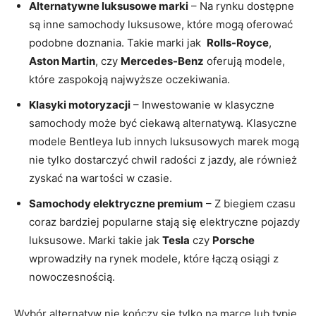
Alternatywne luksusowe ⁤marki
–​ Na rynku dostępne
są inne samochody luksusowe, które ⁢mogą oferować​
podobne doznania. Takie marki jak ‍
Rolls-Royce
,
Aston Martin
, czy
Mercedes-Benz
oferują modele,
które zaspokoją najwyższe oczekiwania.
Klasyki motoryzacji
– ⁢Inwestowanie w klasyczne
samochody może być ciekawą alternatywą. Klasyczne
modele Bentleya lub innych‍ luksusowych marek mogą
nie tylko dostarczyć chwil radości z jazdy, ale również‍
zyskać na‌ wartości w czasie.
Samochody⁣ elektryczne⁤ premium
– Z⁤ biegiem czasu
coraz ‍bardziej popularne stają​ się elektryczne pojazdy
luksusowe. Marki takie jak
Tesla
czy
Porsche
wprowadziły ⁤na rynek‍ modele, które łączą osiągi z
nowoczesnością.
Wybór alternatyw nie kończy się ⁣tylko na marce lub typie