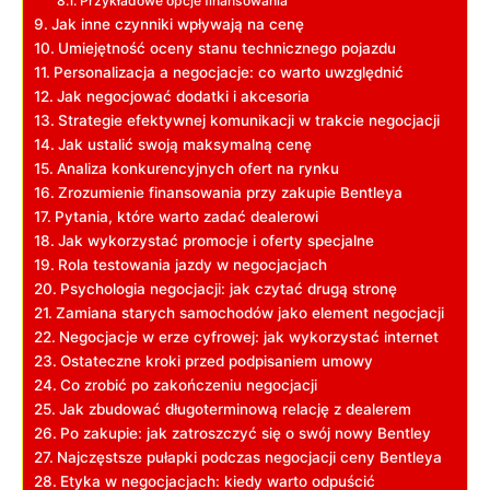
Przykładowe ⁣opcje finansowania
Jak inne czynniki wpływają na cenę
Umiejętność oceny stanu technicznego pojazdu
Personalizacja a‌ negocjacje: co warto uwzględnić
Jak negocjować dodatki i akcesoria
Strategie efektywnej⁣ komunikacji w⁣ trakcie negocjacji
Jak ustalić swoją maksymalną cenę
Analiza konkurencyjnych ofert na rynku
Zrozumienie finansowania⁢ przy zakupie Bentleya
Pytania, które warto zadać dealerowi
Jak wykorzystać promocje i oferty ‌specjalne
Rola testowania jazdy⁤ w ‌negocjacjach
Psychologia negocjacji: jak czytać drugą stronę
Zamiana starych samochodów jako ⁢element negocjacji
Negocjacje ⁣w erze⁢ cyfrowej:⁢ jak⁣ wykorzystać internet
Ostateczne kroki przed podpisaniem umowy
Co zrobić po zakończeniu negocjacji
Jak ⁤zbudować długoterminową ‌relację z dealerem
Po zakupie:⁢ jak zatroszczyć się‌ o swój nowy Bentley
Najczęstsze pułapki podczas negocjacji ​ceny Bentleya
Etyka w negocjacjach: kiedy warto odpuścić