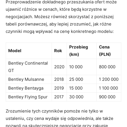
Przeprowadzenie dokładnego przeszukania ofert może
ujawnić różnice w cenach, które będą korzystne w
negocjacjach. Możesz również ​skorzystać ⁣z poniższej
tabeli ​porównawczej, aby lepiej zrozumieć, ‌jak różne
czynniki mogą wpływać na⁢ cenę konkretnego⁢ modelu:
Przebieg
Cena
Model
Rok
(km)
(PLN)
Bentley Continental
2020
10 000
800 000
GT
Bentley Mulsanne
2018
25​ 000
1 200 000
Bentley Bentayga
2019
15 000
1 100 ​000
Bentley ⁤Flying Spur
2017
30 000
900 ​000
Zrozumienie tych czynników pomoże nie ⁣tylko w
ustaleniu, czy cena wydaje się odpowiednia, ale ‍także
‍pozwoli na skuteczniejsze negocjacje przy zakupie