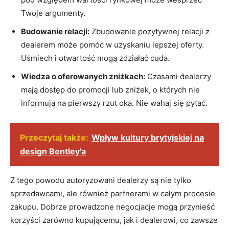
Twoje argumenty.
Budowanie relacji:
Zbudowanie pozytywnej ⁢relacji z
dealerem może⁣ pomóc w ​uzyskaniu lepszej oferty.
Uśmiech‍ i otwartość mogą​ zdziałać‌ cuda.
Wiedza o oferowanych zniżkach:
Czasami dealerzy
mają dostęp ‌do ​promocji lub zniżek,⁤ o których nie
informują na⁤ pierwszy rzut oka. Nie wahaj się pytać.
Przeczytaj także:
Wpływ kultury brytyjskiej na
design Bentley'a
Z ‍tego powodu autoryzowani dealerzy są nie tylko
sprzedawcami, ale ‌również partnerami w ⁢całym procesie
zakupu. Dobrze prowadzone‌ negocjacje ‍mogą‍ przynieść
korzyści zarówno kupującemu, jak‌ i dealerowi, co zawsze