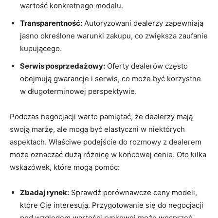
wartość konkretnego modelu.
Transparentność:
Autoryzowani⁣ dealerzy zapewniają⁤
jasno określone warunki zakupu, co​ zwiększa zaufanie
kupującego.
Serwis posprzedażowy:
Oferty dealerów ‌często
obejmują‌ gwarancje i serwis, co może​ być korzystne
w długoterminowej perspektywie.
Podczas ⁣negocjacji warto pamiętać, że dealerzy mają
swoją ⁣marżę, ⁣ale mogą być elastyczni⁣ w niektórych
aspektach.‌ Właściwe podejście do rozmowy z dealerem
może​ oznaczać dużą ​różnicę w końcowej ⁤cenie. Oto kilka
wskazówek, ⁤które mogą pomóc:
Zbadaj rynek:
Sprawdź porównawcze ⁣ceny ⁤modeli,
które Cię interesują. Przygotowanie ​się do negocjacji
pod względem wartości rynkowej może wesprzeć