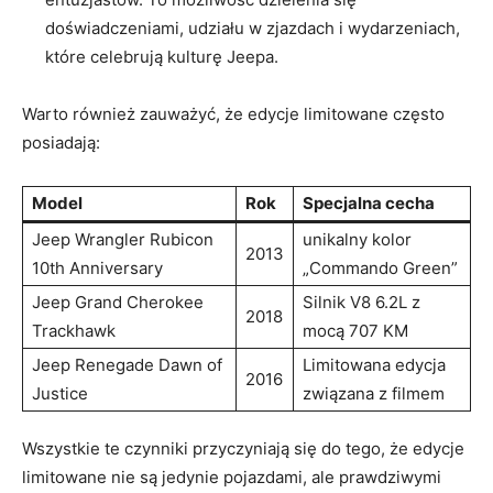
doświadczeniami, udziału w zjazdach i wydarzeniach,
które celebrują kulturę Jeepa.
Warto również zauważyć, że edycje limitowane często
posiadają:
Model
Rok
Specjalna cecha
Jeep Wrangler Rubicon
unikalny kolor
2013
10th Anniversary
„Commando Green”
Jeep Grand Cherokee
Silnik V8 6.2L z
2018
Trackhawk
mocą 707 KM
Jeep Renegade Dawn of
Limitowana edycja
2016
Justice
związana z filmem
Wszystkie te czynniki przyczyniają się do tego, że edycje
limitowane nie są jedynie pojazdami, ale prawdziwymi