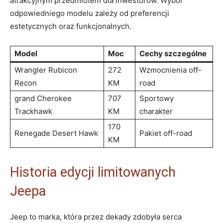
atrakcyjnym przedmiotem dla inwestorów. Wybór
odpowiedniego modelu zależy od preferencji
estetycznych oraz funkcjonalnych.
Model
Moc
Cechy szczególne
Wrangler Rubicon
272
Wzmocnienia off-
Recon
KM
road
grand Cherokee
707
Sportowy
Trackhawk
KM
charakter
170
Renegade Desert Hawk
Pakiet off-road
KM
Historia edycji limitowanych
Jeepa
Jeep to marka, która przez dekady zdobyła serca