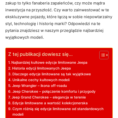
zakup to tylko fanaberia zapaleńców, czy może mądra
inwestycja na przyszłość. Czy warto zainwestować w te
ekskluzywne pojazdy, które łączą w sobie niepowtarzalny
styl, technologię i historię marki? Odpowiedzi na te
pytania znajdziesz w naszym przeglądzie najbardziej
wyjątkowych modeli.
Z tej publikacji dowiesz się...
Najbardziej kultowe edycje limitowane Jeepa
Historia edycji limitowanych Jeepa
Dlaczego edycje limitowane są tak wyjątkowe
Unikalne cechy kultowych modeli
Jeep Wrangler – ikona off-roadu
Jeep Cherokee – połączenie komfortu i przygody
Jeep Grand Cherokee – elegancja w terenie
Edycje limitowane a wartość kolekcjonerska
Czym różnią się edycje limitowane od standardowych
modeli