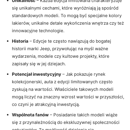
Unikalność
– Każda edycja limitowana charakteryzuje
się unikalnymi cechami, które wyróżniają ją spośród
standardowych modeli. To mogą być specjalne kolory
lakierów, unikalne detale wykończenia wnętrza czy też
innowacyjne technologie.
Historia
– Edycje te często nawiązują do bogatej
historii marki Jeep, przywołując na myśl ważne
wydarzenia, modele czy kultowe projekty, które
zapisały się w jej dziejach.
Potencjał inwestycyjny
– Jak pokazuje rynek
kolekcjonerski, auta z edycji limitowanych często
zyskują na wartości. Właściciele takowych modeli
mogą liczyć na znaczny wzrost wartości w przyszłości,
co czyni je atrakcyjną inwestycją.
Wspólnota fanów
– Posiadanie takich modeli wiąże
się z przynależnością do ekskluzywnej społeczności
entuzjastów. To możliwość dzielenia się