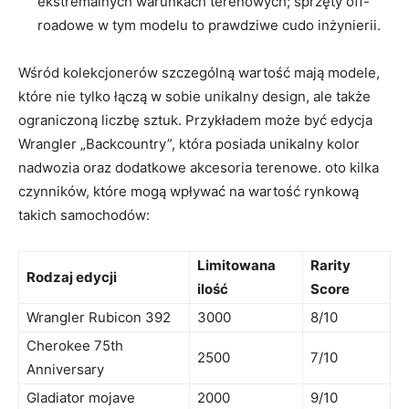
ekstremalnych warunkach terenowych; sprzęty off-
roadowe w tym modelu to prawdziwe cudo inżynierii.
Wśród kolekcjonerów szczególną wartość mają modele,
które nie tylko łączą w sobie unikalny design, ale także
ograniczoną liczbę sztuk. Przykładem może być edycja
Wrangler „Backcountry”, która posiada unikalny kolor
nadwozia oraz dodatkowe akcesoria terenowe. oto kilka
czynników, które mogą wpływać na wartość rynkową
takich samochodów:
Limitowana
Rarity
Rodzaj edycji
ilość
Score
Wrangler Rubicon 392
3000
8/10
Cherokee 75th
2500
7/10
Anniversary
Gladiator mojave
2000
9/10