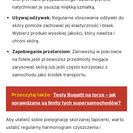
natychmiast je osuszaj miękką szmatką.
Używaj odżywek:
Regularne stosowanie odżywki do
skóry pomoże zachować jej elastyczność i blask.
Wybierz produkt wysokiej jakości, który nawilża i
chroni skórę.
Zapobieganie przetarciom:
Zainwestuj w pokrowce
na fotele,jeśli przewozisz przedmioty mogące
zarysować skórę,lub jeśli często korzystasz z
samochodu jako środek transportu.
Przeczytaj także:
Testy Bugatti na torze – jak
sprawdzane są limity tych supersamochodów?
Aby ułatwić sobie pielęgnację skórzanej tapicerki, warto
ustalić regularny harmonogram czyszczenia i