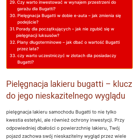
Czy warto inwestować w wynajem przestrzeni do
garażu dla Bugatti?
Pielęgnacja Bugatti w dobie e-auta – jak zmienia się
podejście?
Porady dla początkujących – jak nie zgubić się w
pielęgnacji luksusów?
Plany długoterminowe – jak dbać o wartość Bugatti
przez lata?
czy warto uczestniczyć w zlotach dla posiadaczy
Bugatti?
Pielęgnacja lakieru bugatti – klucz
do jego nieskazitelnego wyglądu
pielęgnacja lakieru samochodu Bugatti to nie tylko
kwestia estetyki, ale również ochrony inwestycji. Przy
odpowiedniej dbałości o powierzchnię lakieru, Twój
pojazd zachowa swój nieskazitelny wygląd przez wiele