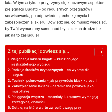
lata. W tym artykule przyjrzymy się kluczowym aspektom
pielęgnacji Bugatti – od regularnych przeglądów i
serwisowania, po odpowiednią technikę mycia i
zabezpieczenia lakieru. Dowiedz się, co musisz wiedzieć,
by Twój wymarzony samochód błyszczał na drodze tak,
jak na to zasługuje!
Z tej publikacji dowiesz się...
Pielęgnacja lakieru bugatti – klucz do jego
nieskazitelnego wyglądu
Rodzaje środków czyszczących – co wybrać dla
Bugatti
Techniki polerowania – jak przywrócić blask karoserii
Zabezpieczenie lakieru – ceramiczna powłoka jako
must-have
Pielęgnacja wnętrza – materiały luksusowe wymagają
szczególnej dbałości
Detale, na które warto zwrócić uwagę przy