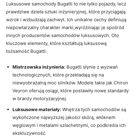
Luksusowe samochody Bugatti to​ nie tylko pojazdy, lecz
prawdziwe dzieła sztuki inżynieryjnej, które przyciągają
wzrok i wzbudzają zachwyt. Ich unikalne cechy definiują
niepowtarzalny ⁤charakter marki,wyróżniając je ⁤spośród
innych producentów samochodów luksusowych. Oto
kluczowe elementy, które kształtują luksusową
tożsamość Bugatti:
Mistrzowska inżynieria:
Bugatti słynie z wyzwań
technologicznych, które przekładają się na
niewyobrażalną moc silników. Modele takie jak ‍Chiron
Veyron ⁣oferują osiągi, które postawiły nowe standardy
‍w branży motoryzacyjnej.
Luksusowe materiały:
Wnętrza tych samochodów⁣ są
wykończone najwyższej jakości skórą, włóknem
węglowym‌ i metalami szlachetnymi, co podkreśla ich
ekskluzywność.