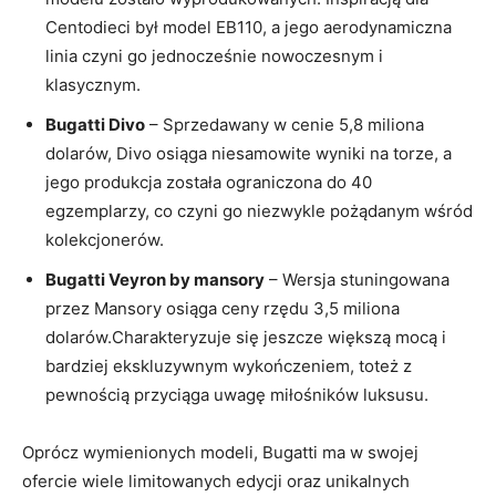
Centodieci był model EB110, a jego aerodynamiczna
linia czyni go jednocześnie⁣ nowoczesnym i ​
klasycznym.
Bugatti Divo
– Sprzedawany w cenie ‍5,8 miliona‍
dolarów, Divo osiąga niesamowite wyniki na​ torze, a
jego produkcja została ograniczona do 40
egzemplarzy, co czyni go niezwykle ​pożądanym wśród
kolekcjonerów.
Bugatti⁤ Veyron by mansory
– Wersja ⁣stuningowana
przez Mansory osiąga ceny rzędu 3,5 miliona
dolarów.Charakteryzuje się jeszcze⁢ większą mocą i
⁤bardziej ekskluzywnym wykończeniem, toteż z
pewnością przyciąga ⁤uwagę miłośników ​luksusu.
Oprócz wymienionych modeli, Bugatti ma w swojej
ofercie wiele ⁤limitowanych⁢ edycji ‍oraz unikalnych