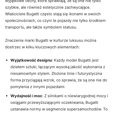
wyjątkowe cechy, które sprawiają, że są one​ nie tylko
szybkie, ale również estetycznie zachwycające.
Właściciele Bugatti często stają się ikonami w swoich
‍społecznościach, co czyni te pojazdy nie‌ tylko środkiem
transportu, ale także symbolem statusu.
Znaczenie marki Bugatti w kulturze luksusu‌ można
dostrzec w kilku kluczowych elementach:
Wyjątkowość designu
: Każdy model Bugatti jest⁢
dziełem sztuki, łączącym wysoką​ jakość wykonania z‍
niesamowitym stylem. Złożone linie i futurystyczna
‌forma przyciągają wzrok, co sprawia, że są one nie do
pomylenia z innymi pojazdami.
Wydajność i moc
: Z silnikami o ‍niewiarygodnej mocy i
osiągami przewyższającymi oczekiwania, Bugatti
ustanawia normy w segmencie ⁤supersamochodów. To