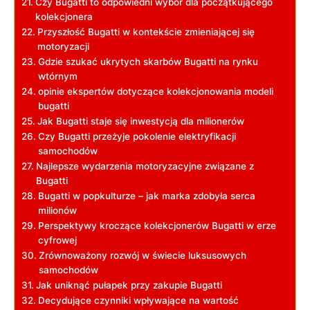
Czy Bugatti⁣ to odpowiedni wybór dla​ początkującego
kolekcjonera
Przyszłość Bugatti w kontekście zmieniającej się
motoryzacji
Gdzie szukać ukrytych skarbów Bugatti na rynku ​
wtórnym
opinie ekspertów dotyczące‍ kolekcjonowania modeli⁣
bugatti
Jak Bugatti⁤ staje się inwestycją dla milionerów
Czy​ Bugatti przeżyje pokolenie elektryfikacji
samochodów
Najlepsze wydarzenia motoryzacyjne związane z
Bugatti
Bugatti w popkulturze –⁤ jak marka ‍zdobyła serca
milionów
Perspektywy​ kroczące kolekcjonerów Bugatti w erze
cyfrowej
Zrównoważony ⁣rozwój w⁣ świecie luksusowych
samochodów
Jak uniknąć pułapek przy zakupie ⁤Bugatti
Decydujące czynniki wpływające na wartość