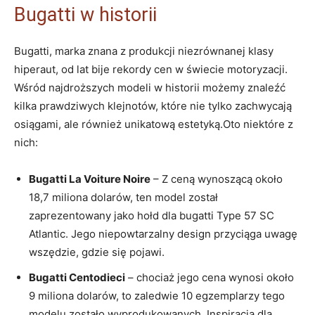
Bugatti w historii
Bugatti, marka znana z produkcji niezrównanej klasy
hiperaut, od lat bije rekordy cen w świecie⁤ motoryzacji.
Wśród najdroższych modeli w historii możemy znaleźć
kilka prawdziwych‌ klejnotów, które nie⁢ tylko zachwycają
osiągami, ale również unikatową estetyką.Oto niektóre z
nich:
Bugatti​ La Voiture ‍Noire
– ​Z ceną wynoszącą około​
18,7 miliona dolarów, ten‍ model został
⁣zaprezentowany ‌jako hołd dla⁢ bugatti⁣ Type 57 SC
Atlantic. Jego niepowtarzalny design przyciąga uwagę
wszędzie, ​gdzie się pojawi.
Bugatti Centodieci
– chociaż jego cena wynosi około
9 miliona dolarów, to zaledwie 10 egzemplarzy tego
modelu ‍zostało wyprodukowanych. ⁢Inspiracją dla