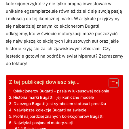
kolekcjonerzy,którzy nie tylko pragną inwestować w
unikalne egzemplarze,ale również dzielić się swoją ‍pasją
⁢i miłością do tej ikonicznej marki. W artykule przyjrzymy
się najbardziej znanym kolekcjonerom Bugatti,
odkryjemy, kto w świecie motoryzacji może ‌poszczycić
się największą kolekcją ‌tych luksusowych aut oraz jakie
historie kryją się za ich zjawiskowymi zbiorami. Czy
jesteście gotowi na podróż w świat hiperaut? Zapraszamy
do lektury!
Z tej publikacji dowiesz się...
Kolekcjonerzy Bugatti – ⁣pasja w luksusowej⁢ odsłonie
Historia marki Bugatti i jej ikoniczne modele
Dlaczego Bugatti jest symbolem statusu i prestiżu
Największe kolekcje Bugatti na świecie
Profil najbardziej znanych​ kolekcjonerów Bugatti
Najwięksi pasjonaci motoryzacji
1. Ralph Lauren