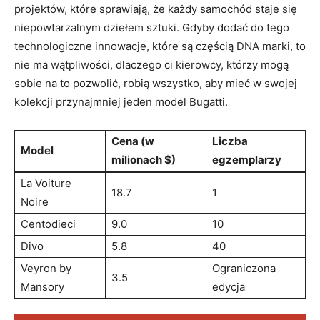
projektów, które sprawiają, że każdy samochód staje ‍się
niepowtarzalnym dziełem sztuki. Gdyby‍ dodać do tego
⁣technologiczne innowacje, które są⁢ częścią DNA marki, to
nie ma wątpliwości,⁤ dlaczego ci kierowcy, ⁣którzy mogą
sobie na to pozwolić, robią wszystko, ⁣aby mieć w swojej
kolekcji przynajmniej jeden model Bugatti.
Cena⁣ (w
Liczba
Model
milionach $)
egzemplarzy
La Voiture
18.7
1
Noire
Centodieci
9.0
10
Divo
5.8
40
Veyron by
Ograniczona
3.5
Mansory
edycja