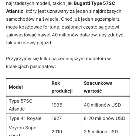
najrzadszych modeli, takich jak
Bugatti Type 57SC
Atlantic
, który jest uznawany za jeden z najdroższych⁢
samochodów na świecie. Choć już ‌jeden egzemplarz​
może kosztować fortunę, pasjonaci często są ​gotowi
zainwestować nawet 40 ⁣milionów dolarów, aby zdobyć
tak‍ unikatowy pojazd.
Przyjrzyjmy się kilku najcenniejszym⁢ modelom w
kolekcjach pasjonatów:
Rok
Szacunkowa
Model
produkcji
wartość
Type 57SC
1936
40 milionów USD
Atlantic
Type 41 Royale
1927
8-20 milionów USD
Veyron Super
2010
2.5 ‌miliona USD
sport