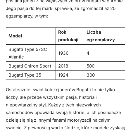
posiada jeden z największych zbiorów Bugatti w europie.
Jego pasja do tej marki​ sprawiła, że zgromadził aż 20
egzemplarzy, w tym:
Rok​
Liczba
Model
produkcji
egzemplarzy
Bugatti ​Type 57SC
1936
4
Atlantic
Bugatti Chiron Sport
2018
500
Bugatti ‌Type 35
1924
300
Ostatecznie, świat‌ kolekcjonerów Bugatti‍ to nie tylko‍
liczby, ale przede wszystkim⁤ pasja, historia i
niepowtarzalny styl. Każdy z tych niezwykłych
samochodów opowiada swoją historię, a ich⁢ posiadacze​
dzielą się nią z innymi fanami motoryzacji na całym
⁣świecie. Z pewnością warto śledzić, które modele zyskają