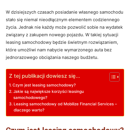
W dzisiejszych czasach posiadanie własnego samochodu
stało się niemal nieodłącznym elementem codziennego
życia. Jednak nie każdy może pozwolić sobie na wydatek
związany z zakupem nowego pojazdu. W takiej sytuacji
leasing samochodowy będzie świetnym rozwiązaniem,
które umożliwi nam nabycie wymarzonego auta bez
jednorazowego obciążania naszego budżetu.
Z tej publikacji dowiesz się...
Czym jest leasing samochodowy?
Jakie są największe korzyści leasingu
samochodowego?
Leasing samochodowy od Mobilize Financial Services –
dlaczego warto?