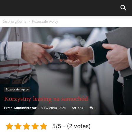
Strona główna
Pozostałe wpisy
Pozostałe wpisy
Korzystny leasing na samochód
Przez
Administrator
-
5 kwietnia, 2024
434
0
5/5 - (2 votes)