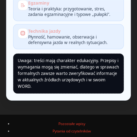
Egzaminy
📝
Teoria i praktyka: przygotowanie, stres,
zadania egzaminacyjne i typowe „pułapki”.
Technika jazdy
🛞
Płynność, hamowanie, obserwacja i
defensywna jazda w realnych sytuacjach.
Uwaga: treści mają charakter edukacyjny. Przepisy i
wymagania mogą się zmieniać, dlatego w sprawach
formalnych zawsze warto zweryfikować informacje
w aktualnych źródłach urzędowych i w swoim
WORD.
Pozostałe wpisy
Pytania od czytelników