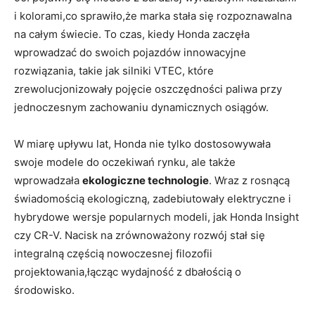
i kolorami,co sprawiło,że marka stała się rozpoznawalna
na całym świecie. To czas, ⁤kiedy Honda ⁣zaczęła
wprowadzać⁤ do swoich pojazdów innowacyjne
⁢rozwiązania, takie jak‍ silniki VTEC, które
zrewolucjonizowały pojęcie oszczędności paliwa przy
jednoczesnym zachowaniu dynamicznych osiągów.
W miarę‍ upływu lat,​ Honda nie tylko dostosowywała
swoje modele do oczekiwań rynku, ale ⁤także
wprowadzała
ekologiczne technologie
.⁤ Wraz z rosnącą
świadomością ekologiczną, zadebiutowały elektryczne i⁢
hybrydowe wersje popularnych modeli, jak Honda ‍Insight
czy CR-V. Nacisk‍ na zrównoważony rozwój stał się
integralną częścią nowoczesnej filozofii
projektowania,łącząc wydajność z dbałością o
środowisko.