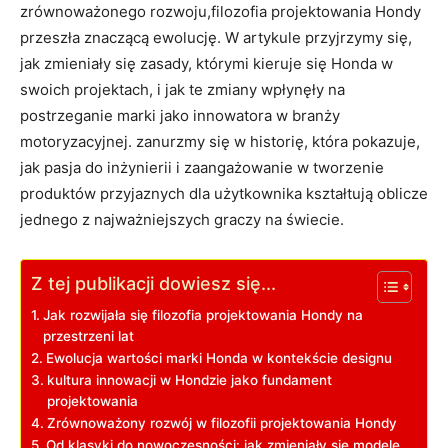
zrównoważonego⁢ rozwoju,filozofia projektowania Hondy
przeszła znaczącą ewolucję.‌ W artykule przyjrzymy ⁣się,
jak zmieniały się zasady, którymi kieruje⁣ się⁤ Honda ⁣w⁤
swoich projektach, i jak te zmiany wpłynęły na
‍postrzeganie marki jako innowatora w branży
motoryzacyjnej. ⁤zanurzmy⁤ się w historię, która pokazuje,
jak pasja do inżynierii i ⁣zaangażowanie w tworzenie
produktów przyjaznych ⁣dla użytkownika kształtują oblicze
jednego z najważniejszych⁣ graczy na świecie.
Z tej publikacji dowiesz się...
Jak rozwijała się filozofia projektowania Hondy na
przestrzeni lat
Ewolucja wartości marki Honda w kontekście designu
kultura ‍innowacji⁣ w Hondzie jako fundament
projektowania
Zrównoważony rozwój w filozofii projektowania Hondy
Od klasyki do nowoczesności: jak zmieniały się modele