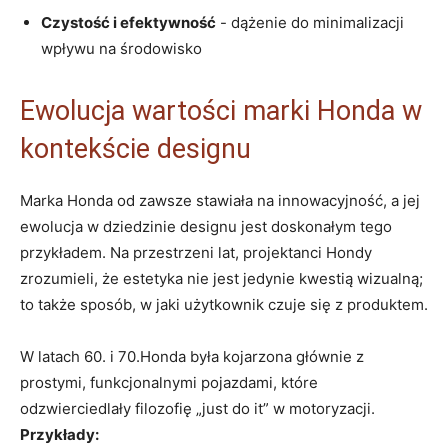
Czystość⁤ i efektywność
-‌ dążenie do‍ minimalizacji
wpływu ⁤na środowisko
Ewolucja wartości marki Honda w
kontekście designu
Marka‍ Honda od zawsze stawiała na innowacyjność, a jej⁤
ewolucja w‌ dziedzinie designu jest ⁤doskonałym⁤ tego
przykładem. Na przestrzeni lat,⁣ projektanci Hondy
zrozumieli,⁢ że estetyka ⁣nie jest jedynie kwestią wizualną;
to także sposób,‌ w jaki użytkownik czuje się z produktem.
W latach ⁢60. i 70.Honda była kojarzona ⁢głównie z
prostymi, funkcjonalnymi pojazdami, które
odzwierciedlały filozofię „just do it” w motoryzacji.
Przykłady: