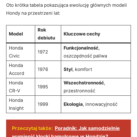
Oto krótka tabela pokazująca⁣ ewolucję głównych modeli
Hondy na przestrzeni ‍lat:
Rok
Model
Kluczowe cechy
debiutu
Honda
Funkcjonalność
,⁣
1972
Civic
oszczędność paliwa
Honda
1976
Styl
, komfort
Accord
Honda
Wszechstronność
,‍
1995
CR-V
przestronność
Honda
1999
Ekologia
, innowacyjność
Insight
Przeczytaj także:
Poradnik: Jak samodzielnie
wymienić klocki hamulcowe w Hondzie?