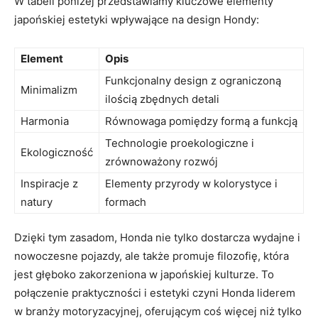
W tabeli poniżej przedstawiamy kluczowe ‌elementy
‌japońskiej estetyki wpływające ​na design Hondy:
Element
Opis
Funkcjonalny design z ograniczoną
Minimalizm
ilością zbędnych detali
Harmonia
Równowaga‍ pomiędzy formą ⁤a funkcją
Technologie proekologiczne i
Ekologiczność
zrównoważony rozwój
Inspiracje z
Elementy przyrody w⁣ kolorystyce i
natury
formach
Dzięki tym zasadom,⁢ Honda nie tylko dostarcza wydajne i
nowoczesne ‌pojazdy, ale także​ promuje filozofię, ‍która
jest głęboko zakorzeniona w japońskiej kulturze. To
połączenie praktyczności i estetyki‌ czyni Honda liderem
w branży motoryzacyjnej, ​oferującym coś więcej niż tylko