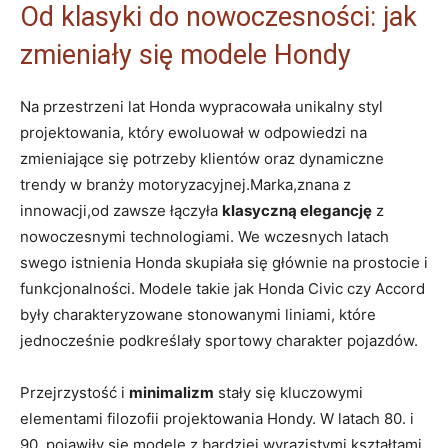
Od klasyki do nowoczesności: jak
zmieniały się modele Hondy
Na przestrzeni lat ‌Honda wypracowała unikalny‍ styl⁤
projektowania, który ewoluował w odpowiedzi na
zmieniające się potrzeby​ klientów oraz dynamiczne
trendy w branży motoryzacyjnej.Marka,znana z
⁢innowacji,od zawsze łączyła
klasyczną elegancję
z
nowoczesnymi technologiami. We wczesnych latach‍
swego istnienia Honda ⁢skupiała się głównie‌ na prostocie i
funkcjonalności. Modele takie jak Honda Civic⁣ czy​ Accord
były charakteryzowane stonowanymi liniami,⁣ które
jednocześnie podkreślały sportowy ⁣charakter pojazdów.
Przejrzystość i
minimalizm
stały się kluczowymi
elementami filozofii projektowania Hondy. W latach 80. i
‍90. ​pojawiły się ‌modele ⁣z bardziej wyrazistymi kształtami