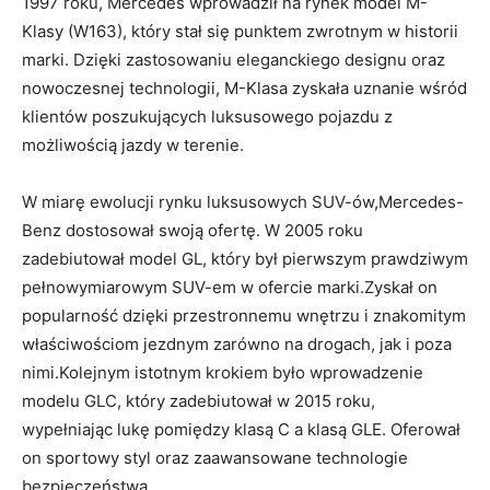
1997 roku, Mercedes wprowadził na rynek model M-
Klasy (W163), który stał się punktem zwrotnym w historii
marki. Dzięki zastosowaniu eleganckiego designu oraz
nowoczesnej technologii, M-Klasa zyskała uznanie wśród
klientów poszukujących luksusowego pojazdu z
możliwością jazdy w terenie.
W miarę ewolucji rynku luksusowych SUV-ów,Mercedes-
Benz dostosował swoją ofertę. W 2005 roku
zadebiutował model GL, który był pierwszym prawdziwym
pełnowymiarowym SUV-em w ofercie marki.Zyskał on
popularność dzięki przestronnemu wnętrzu i znakomitym
właściwościom jezdnym zarówno na drogach, jak i poza
nimi.Kolejnym istotnym krokiem było wprowadzenie
modelu GLC, który zadebiutował w 2015 roku,
wypełniając lukę pomiędzy klasą C a klasą GLE. Oferował
on sportowy styl oraz zaawansowane technologie
bezpieczeństwa.