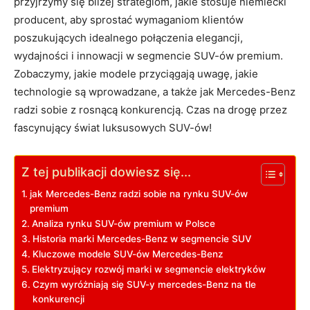
przyjrzymy się bliżej strategiom, jakie stosuje niemiecki
producent, aby sprostać wymaganiom klientów
poszukujących idealnego połączenia elegancji,
wydajności i innowacji w segmencie SUV-ów premium.
Zobaczymy, jakie modele przyciągają uwagę, jakie
technologie są wprowadzane, a także jak Mercedes-Benz
radzi sobie z rosnącą konkurencją. Czas na drogę przez
fascynujący świat luksusowych SUV-ów!
Z tej publikacji dowiesz się...
jak Mercedes-Benz radzi sobie na rynku SUV-ów
premium
Analiza rynku SUV-ów premium w Polsce
Historia marki Mercedes-Benz w segmencie SUV
Kluczowe modele SUV-ów Mercedes-Benz
Elektryzujący rozwój marki w segmencie elektryków
Czym wyróżniają się SUV-y mercedes-Benz na tle
konkurencji