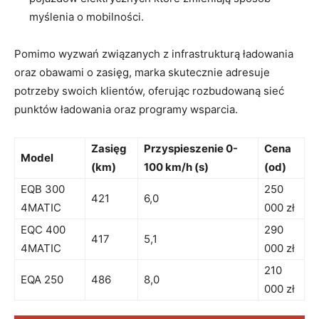
myślenia o mobilności.
Pomimo wyzwań związanych z infrastrukturą ładowania
oraz obawami o zasięg, marka skutecznie adresuje
potrzeby swoich klientów, oferując rozbudowaną sieć
punktów ładowania oraz programy wsparcia.
Zasięg
Przyspieszenie 0-
Cena
Model
(km)
100 km/h (s)
(od)
EQB 300
250
421
6,0
4MATIC
000 zł
EQC 400
290
417
5,1
4MATIC
000 zł
210
EQA 250
486
8,0
000 zł