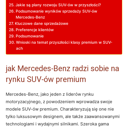
Jakie są plany rozwoju SUV-ów w przyszłości?
Podsumowanie wyników sprzedaży SUV-ów
Mercedes-Benz
Kluczowe dane sprzedażowe
Preferencje klientów
Podsumowanie
Wnioski na temat przyszłości klasy premium w SUV-
ach
jak Mercedes-Benz radzi sobie na
rynku SUV-ów premium
Mercedes-Benz, jako jeden z liderów rynku
motoryzacyjnego, z powodzeniem wprowadza swoje
modele SUV-ów premium. Charakteryzują się one nie
tylko luksusowym designem, ale także zaawansowanymi
technologiami i wydajnymi silnikami. Szeroka gama