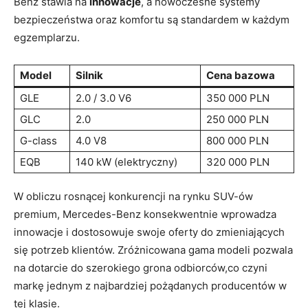
Benz stawia na
innowacje
, a nowoczesne systemy
bezpieczeństwa oraz komfortu są standardem w każdym
egzemplarzu.
Model
Silnik
Cena bazowa
GLE
2.0 / 3.0 V6
350 000 PLN
GLC
2.0
250 000 PLN
G-class
4.0 V8
800 000 PLN
EQB
140 kW (elektryczny)
320 000 PLN
W obliczu rosnącej konkurencji na rynku SUV-ów
premium, Mercedes-Benz konsekwentnie wprowadza
innowacje i dostosowuje swoje oferty do zmieniających
się potrzeb klientów. Zróżnicowana gama modeli pozwala
na dotarcie do szerokiego grona odbiorców,co czyni
markę jednym z najbardziej pożądanych producentów w
tej klasie.