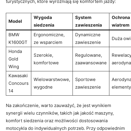
turystycznych, które wyróżniają się komfortem jazdy:
Wygoda
System
Ochrona
Model
siedzenia
zawieszenia
wiatrem
BMW
Ergonomiczne,
Dynamiczne
Duża ow
K1600GT
ze wsparciem
zawieszenie
Honda
Szerokie,
Regulowane,
Rewelacy
Gold
komfortowe
zaawansowane
aerodyna
Wing
Kawasaki
Wielowarstwowe,
Sportowe
Aerodyn
Concours
wygodne
zawieszenie
elementy
14
Na zakończenie, warto zauważyć, że jest wynikiem
synergii wielu czynników, takich jak jakość maszyny,
komfort siedzenia oraz możliwości dostosowania
motocykla do indywidualnych potrzeb. Przy odpowiednim