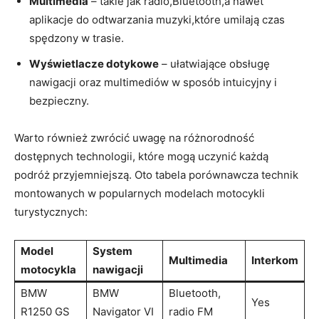
Multimedia
– takie jak radio,Bluetooth,a nawet
aplikacje do odtwarzania muzyki,które umilają czas
spędzony w trasie.
Wyświetlacze dotykowe
– ułatwiające obsługę
nawigacji oraz multimediów w sposób intuicyjny i
bezpieczny.
Warto również zwrócić uwagę na różnorodność
dostępnych technologii, które mogą uczynić każdą
podróż przyjemniejszą. Oto tabela porównawcza technik
montowanych w popularnych modelach motocykli
turystycznych:
Model
System
Multimedia
Interkom
motocykla
nawigacji
BMW
BMW
Bluetooth,
Yes
R1250 GS
Navigator VI
radio FM