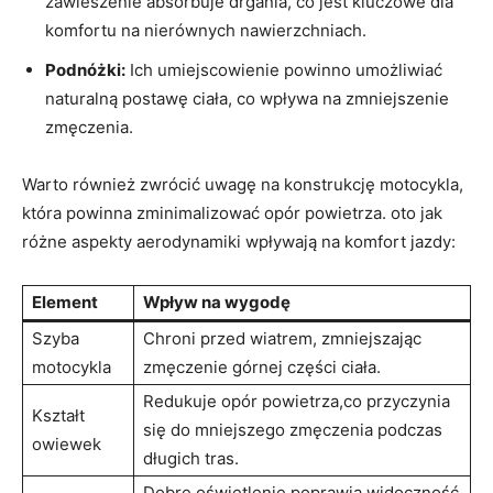
zawieszenie absorbuje drgania, co jest kluczowe dla
komfortu na nierównych nawierzchniach.
Podnóżki:
Ich umiejscowienie powinno umożliwiać
naturalną postawę ciała, co wpływa na zmniejszenie
zmęczenia.
Warto również zwrócić uwagę na konstrukcję motocykla,
która powinna zminimalizować opór powietrza. oto jak
różne aspekty aerodynamiki wpływają na komfort jazdy:
Element
Wpływ na wygodę
Szyba
Chroni przed wiatrem, zmniejszając
motocykla
zmęczenie górnej części ciała.
Redukuje opór powietrza,co przyczynia
Kształt
się do mniejszego zmęczenia podczas
owiewek
długich tras.
Dobre oświetlenie poprawia widoczność