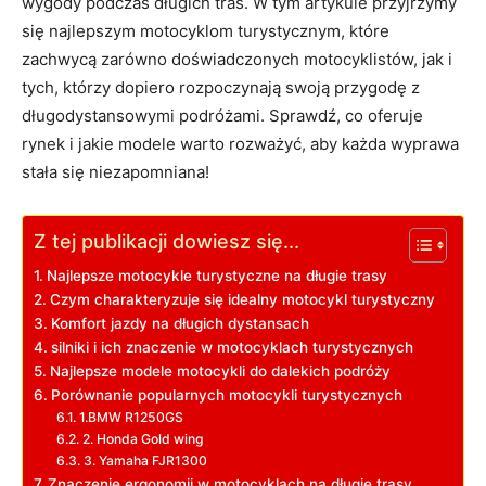
wygody podczas długich tras. W tym artykule przyjrzymy
się najlepszym motocyklom turystycznym, które
zachwycą zarówno doświadczonych motocyklistów, jak i
tych, którzy dopiero rozpoczynają swoją przygodę z
długodystansowymi podróżami. Sprawdź, co oferuje
rynek i jakie modele warto rozważyć, aby każda wyprawa
stała się niezapomniana!
Z tej publikacji dowiesz się...
Najlepsze motocykle turystyczne na długie trasy
Czym charakteryzuje się idealny motocykl turystyczny
Komfort jazdy na długich dystansach
silniki i ich znaczenie w motocyklach turystycznych
Najlepsze modele motocykli do dalekich podróży
Porównanie popularnych motocykli turystycznych
1.BMW R1250GS
2. Honda Gold wing
3. Yamaha FJR1300
Znaczenie ergonomii w motocyklach na długie trasy