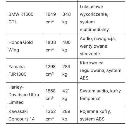
Luksusowe
BMW K1600
1649
348
wykończenie,
GTL
cm³
kg
system
multimedialny
Audio, nawigacja,
Honda Gold
1833
400
wentylowane
Wing
cm³
kg
siedzenie
Kierownica
Yamaha
1298
289
regulowana, system
FJR1300
cm³
kg
ABS
Harley-
1868
421
System audio, kufry,
Davidson Ultra
cm³
kg
tempomat
Limited
Kawasaki
1352
289
Pojemne kufry,
Concours 14
cm³
kg
system ABS