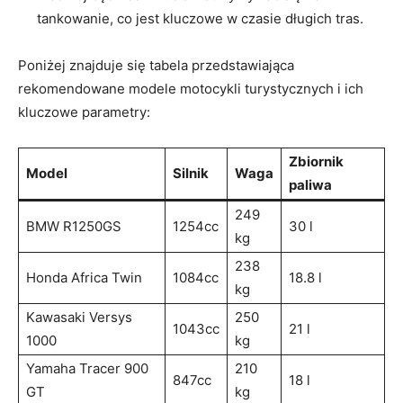
tankowanie, co jest kluczowe w czasie długich tras.
Poniżej znajduje się tabela przedstawiająca
rekomendowane modele motocykli turystycznych i ich
kluczowe parametry:
Zbiornik
Model
Silnik
Waga
paliwa
249
BMW R1250GS
1254cc
30 l
kg
238
Honda Africa Twin
1084cc
18.8 l
kg
Kawasaki Versys
250
1043cc
21 l
1000
kg
Yamaha Tracer 900
210
847cc
18 l
GT
kg