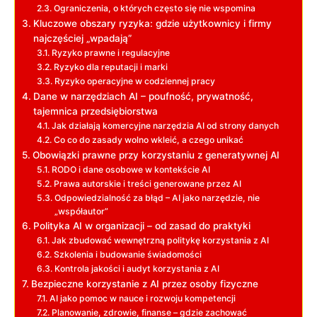
Ograniczenia, o których często się nie wspomina
Kluczowe obszary ryzyka: gdzie użytkownicy i firmy
najczęściej „wpadają”
Ryzyko prawne i regulacyjne
Ryzyko dla reputacji i marki
Ryzyko operacyjne w codziennej pracy
Dane w narzędziach AI – poufność, prywatność,
tajemnica przedsiębiorstwa
Jak działają komercyjne narzędzia AI od strony danych
Co co do zasady wolno wkleić, a czego unikać
Obowiązki prawne przy korzystaniu z generatywnej AI
RODO i dane osobowe w kontekście AI
Prawa autorskie i treści generowane przez AI
Odpowiedzialność za błąd – AI jako narzędzie, nie
„współautor”
Polityka AI w organizacji – od zasad do praktyki
Jak zbudować wewnętrzną politykę korzystania z AI
Szkolenia i budowanie świadomości
Kontrola jakości i audyt korzystania z AI
Bezpieczne korzystanie z AI przez osoby fizyczne
AI jako pomoc w nauce i rozwoju kompetencji
Planowanie, zdrowie, finanse – gdzie zachować