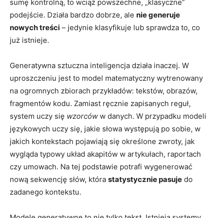
sumę kontrolną, to wciąż powszechne, „klasyczne”
podejście. Działa bardzo dobrze, ale
nie generuje
nowych treści
– jedynie klasyfikuje lub sprawdza to, co
już istnieje.
Generatywna sztuczna inteligencja działa inaczej. W
uproszczeniu jest to model matematyczny wytrenowany
na ogromnych zbiorach przykładów: tekstów, obrazów,
fragmentów kodu. Zamiast ręcznie zapisanych reguł,
system uczy się
wzorców
w danych. W przypadku modeli
językowych uczy się, jakie słowa występują po sobie, w
jakich kontekstach pojawiają się określone zwroty, jak
wygląda typowy układ akapitów w artykułach, raportach
czy umowach. Na tej podstawie potrafi wygenerować
nową sekwencję słów, która
statystycznie pasuje
do
zadanego kontekstu.
Modele generatywne to nie tylko tekst. Istnieją systemy