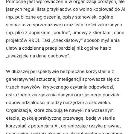
Pomocne jest wprowadzenie w organizacji prostych, ale
jasnych reguł: lista przykładów, co wolno kopiować do AI
(np. publiczne ogłoszenia, opisy stanowisk, ogólne
scenariusze sprzedażowe) oraz lista treści zakazanych
(np. pliki z dopiskiem „poufne”, umowy z klientami, dane
projektów R&D). Taki „checklistowy” sposób myślenia
ułatwia codzienną pracę bardziej niż ogólne hasło
„uważajcie na dane osobowe”.
W dłuższej perspektywie bezpieczne korzystanie z
generatywnej sztucznej inteligencji sprowadza się do
trzech nawyków: krytycznego czytania odpowiedzi,
ostrożnego zarządzania danymi oraz jasnego podziału
odpowiedzialności między narzędzie a człowieka.
Organizacje, które zbudują te nawyki na wczesnym
etapie, zyskają praktyczną przewagę: będą w stanie
korzystać z potencjału AI, ograniczając ryzyka prawne,
operacyjne i wizerunkowe do akceptowalnego poziomu.