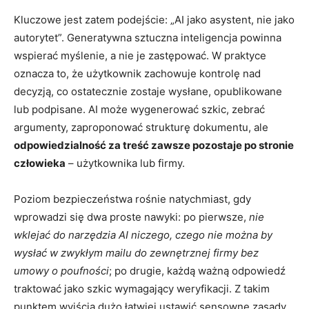
Kluczowe jest zatem podejście: „AI jako asystent, nie jako
autorytet”. Generatywna sztuczna inteligencja powinna
wspierać myślenie, a nie je zastępować. W praktyce
oznacza to, że użytkownik zachowuje kontrolę nad
decyzją, co ostatecznie zostaje wysłane, opublikowane
lub podpisane. AI może wygenerować szkic, zebrać
argumenty, zaproponować strukturę dokumentu, ale
odpowiedzialność za treść zawsze pozostaje po stronie
człowieka
– użytkownika lub firmy.
Poziom bezpieczeństwa rośnie natychmiast, gdy
wprowadzi się dwa proste nawyki: po pierwsze,
nie
wklejać do narzędzia AI niczego, czego nie można by
wysłać w zwykłym mailu do zewnętrznej firmy bez
umowy o poufności
; po drugie, każdą ważną odpowiedź
traktować jako szkic wymagający weryfikacji. Z takim
punktem wyjścia dużo łatwiej ustawić sensowne zasady