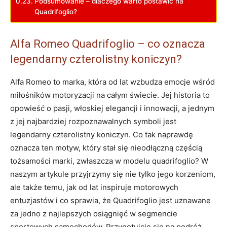
Podsumowanie – dlaczego warto postawić na
‌Quadrifoglio?
Alfa Romeo ⁢Quadrifoglio – ‍co⁢ oznacza
legendarny czterolistny koniczyn?
Alfa​ Romeo to marka, która od‌ lat wzbudza emocje ⁢wśród
miłośników motoryzacji na całym świecie. Jej historia ⁢to
opowieść o pasji, włoskiej elegancji i⁤ innowacji,⁣ a jednym
z jej najbardziej rozpoznawalnych symboli​ jest‌
legendarny czterolistny koniczyn. Co tak naprawdę
⁤oznacza ⁤ten motyw, który stał się ‍nieodłączną ‍częścią
tożsamości marki, ‍zwłaszcza w‌ modelu quadrifoglio? W
naszym artykule przyjrzymy się nie tylko jego korzeniom,⁤
ale także temu, jak od lat inspiruje motorowych⁢
entuzjastów i co sprawia, ​że Quadrifoglio​ jest uznawane
za jedno‍ z najlepszych osiągnięć w segmencie
sportowych samochodów. Przygotujcie się na‌ podróż