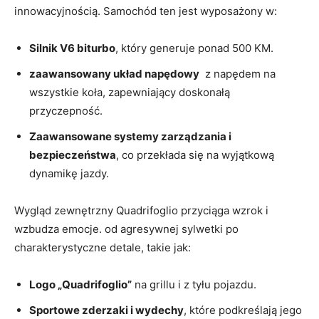
innowacyjnością. Samochód ⁢ten jest wyposażony w:
Silnik V6 ⁢biturbo
, który ⁣generuje⁤ ponad 500 KM.
zaawansowany ​układ napędowy
⁣ z napędem na
‍wszystkie ⁤koła, zapewniający doskonałą
przyczepność.
Zaawansowane systemy⁤ zarządzania i
bezpieczeństwa
, co przekłada ⁢się na wyjątkową
dynamikę jazdy.
Wygląd zewnętrzny Quadrifoglio⁣ przyciąga wzrok‍ i
wzbudza emocje. od ⁢agresywnej sylwetki po
charakterystyczne‍ detale, takie jak:
Logo „Quadrifoglio”
na grillu ⁢i⁢ z⁢ tyłu pojazdu.
Sportowe⁤ zderzaki i ​wydechy
, które podkreślają jego