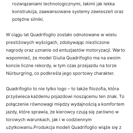
rozwiązaniami technologicznymi, takimi jak lekka
konstrukcja, zaawansowane systemy zawieszeń oraz
potężne silniki.
W ciągu ​lat Quadrifoglio ⁤zostało odnotowane w wielu
prestiżowych wyścigach, ⁢zdobywając niezliczone⁣
nagrody oraz uznanie od ⁢entuzjastów motoryzacji.‍ Warto⁢
wspomnieć, że⁣ model⁢ Giulia Quadrifoglio ma na swoim
koncie liczne rekordy, w tym czas przejazdu na⁤ torze
Nürburgring, co podkreśla jego sportowy⁣ charakter.
Quadrifoglio⁣ to ⁤nie ⁣tylko logo – to także⁢ filozofia, która
przyświeca‌ każdemu pojazdowi noszącemu ten znak. To
połączenie równowagi między‍ wydajnością a komfortem
jazdy,‌ które sprawia, że kierowcy czują się zarówno w
torowych warunkach, jak i w codziennym
użytkowaniu.Produkcja modeli Quadrifoglio wiąże ⁣się z