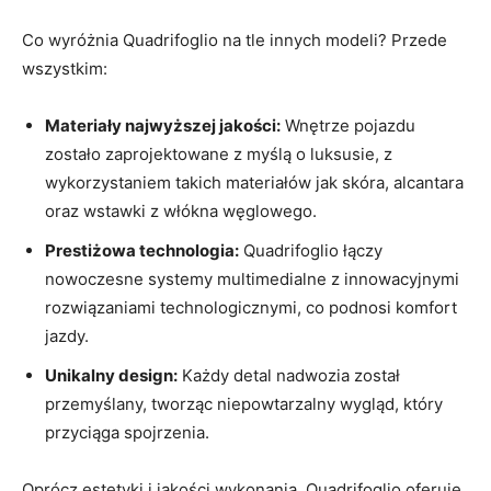
Co wyróżnia Quadrifoglio na tle innych⁢ modeli? Przede
wszystkim:
Materiały najwyższej jakości:
Wnętrze pojazdu
⁤zostało zaprojektowane z myślą‍ o luksusie, z
wykorzystaniem takich⁣ materiałów ⁣jak skóra,⁢ alcantara
oraz wstawki z włókna ⁣węglowego.
Prestiżowa technologia:
​Quadrifoglio łączy⁢
nowoczesne systemy multimedialne z innowacyjnymi
rozwiązaniami ​technologicznymi, co ⁤podnosi komfort
jazdy.
Unikalny design:
Każdy‍ detal nadwozia został
⁣przemyślany, tworząc niepowtarzalny wygląd, który
przyciąga spojrzenia.
Oprócz estetyki i jakości wykonania, Quadrifoglio oferuje