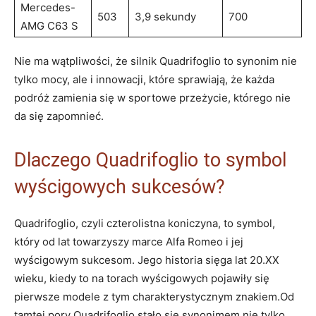
Mercedes-
503
3,9 sekundy
700
AMG ​C63 S
Nie ma ‍wątpliwości, że silnik ⁤Quadrifoglio to synonim ​nie
tylko ⁢mocy, ale​ i innowacji, które ‍sprawiają, że⁢ każda
podróż zamienia się ‌w sportowe przeżycie, którego nie
da się zapomnieć.
Dlaczego Quadrifoglio to symbol
wyścigowych sukcesów?
Quadrifoglio, czyli czterolistna koniczyna, to symbol,
który ‌od lat towarzyszy⁣ marce⁢ Alfa ​Romeo i⁣ jej
wyścigowym sukcesom. Jego historia sięga lat 20.XX
wieku, ​kiedy to na torach wyścigowych pojawiły się
pierwsze modele⁣ z tym charakterystycznym ‌znakiem.Od
tamtej⁢ pory ​Quadrifoglio stało⁤ się synonimem nie⁣ tylko