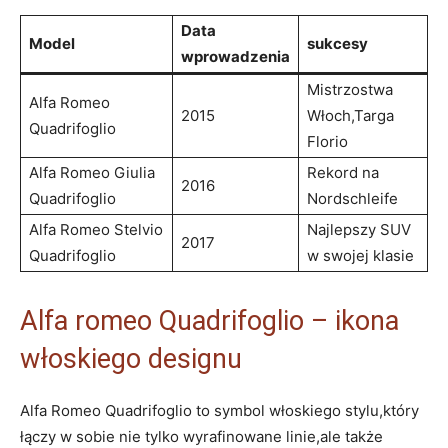
Data
Model
sukcesy
wprowadzenia
Mistrzostwa
Alfa Romeo
2015
Włoch,Targa
Quadrifoglio
Florio
Alfa⁤ Romeo Giulia
Rekord na
2016
Quadrifoglio
Nordschleife
Alfa Romeo Stelvio⁢
Najlepszy‌ SUV
2017
Quadrifoglio
⁢w ‌swojej klasie
Alfa romeo ​Quadrifoglio – ‌ikona
włoskiego designu
Alfa Romeo ⁢Quadrifoglio to⁤ symbol‌ włoskiego ‌stylu,który
łączy w sobie nie⁤ tylko wyrafinowane linie,ale⁢ także ​