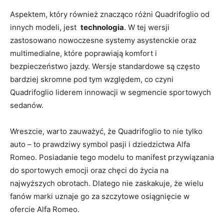
Aspektem, który również znacząco różni Quadrifoglio od
innych⁢ modeli, jest ⁢
technologia
.‍ W tej wersji
zastosowano nowoczesne systemy ⁢asystenckie oraz
‍multimedialne, które poprawiają komfort i‍
bezpieczeństwo jazdy. Wersje standardowe są często
bardziej skromne pod tym względem, co czyni
Quadrifoglio liderem⁤ innowacji ⁢w⁤ segmencie sportowych
sedanów.
Wreszcie, warto zauważyć, że Quadrifoglio to nie ⁣tylko
auto – ⁤to prawdziwy symbol ⁤pasji i dziedzictwa Alfa
Romeo. ⁢Posiadanie tego modelu to manifest ‌przywiązania
do⁢ sportowych emocji ​oraz chęci do ⁤życia na
⁢najwyższych​ obrotach. Dlatego nie zaskakuje, ⁤że wielu
fanów marki uznaje go za ​szczytowe ‍osiągnięcie w
ofercie ‍Alfa Romeo.