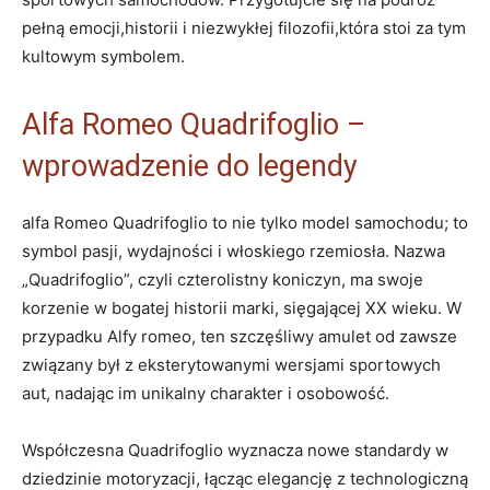
pełną emocji,historii‍ i ⁣niezwykłej filozofii,która ⁣stoi za tym⁣
kultowym symbolem.
Alfa Romeo Quadrifoglio ⁤–
wprowadzenie do ⁣legendy
alfa Romeo Quadrifoglio to nie ‍tylko model samochodu; ⁣to
⁤symbol pasji, wydajności i⁢ włoskiego rzemiosła. Nazwa
„Quadrifoglio”, czyli czterolistny koniczyn, ma swoje
korzenie w bogatej historii ‍marki, ⁤sięgającej ⁢XX ​wieku. W
⁤przypadku⁤ Alfy romeo, ten ⁤szczęśliwy amulet od zawsze
związany był z eksterytowanymi wersjami ‌sportowych
⁣aut, nadając ‌im​ unikalny charakter i osobowość.
Współczesna Quadrifoglio wyznacza nowe standardy w
dziedzinie motoryzacji, łącząc elegancję⁣ z technologiczną