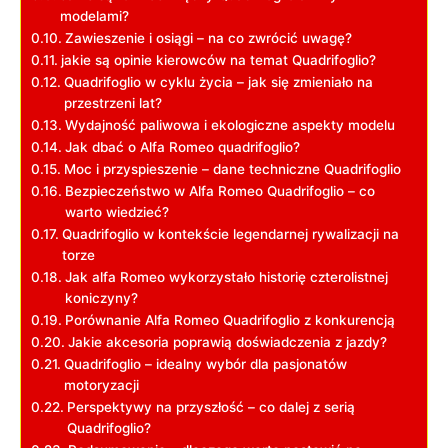
modelami?
Zawieszenie i ​osiągi ⁣– na co zwrócić uwagę?
jakie‍ są ‍opinie ⁣kierowców na temat Quadrifoglio?
Quadrifoglio w cyklu życia – jak się zmieniało na
przestrzeni⁤ lat?
Wydajność paliwowa ⁣i ekologiczne aspekty ⁣modelu
Jak dbać o Alfa ‍Romeo quadrifoglio?
Moc ⁢i ‍przyspieszenie – dane techniczne Quadrifoglio
Bezpieczeństwo ⁣w‌ Alfa Romeo Quadrifoglio – co
warto wiedzieć?
Quadrifoglio w kontekście legendarnej rywalizacji ⁤na
torze
Jak alfa Romeo⁢ wykorzystało‌ historię czterolistnej
koniczyny?
Porównanie Alfa​ Romeo‍ Quadrifoglio⁢ z konkurencją
Jakie akcesoria⁣ poprawią doświadczenia z jazdy?
Quadrifoglio – idealny ⁣wybór dla pasjonatów
motoryzacji
Perspektywy na przyszłość ⁣– co dalej z serią
Quadrifoglio?