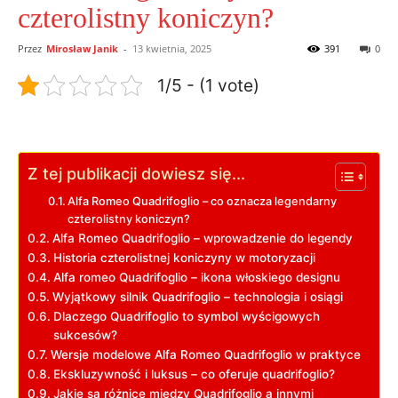
czterolistny koniczyn?
Przez
Mirosław Janik
-
13 kwietnia, 2025
391
0
1/5 - (1 vote)
Z tej publikacji dowiesz się...
Alfa Romeo ⁢Quadrifoglio – ‍co⁢ oznacza legendarny
czterolistny koniczyn?
Alfa Romeo Quadrifoglio ⁤– wprowadzenie do ⁣legendy
Historia⁢ czterolistnej‍ koniczyny w⁣ motoryzacji
Alfa romeo ​Quadrifoglio – ‌ikona włoskiego designu
Wyjątkowy‍ silnik Quadrifoglio – ⁣technologia i osiągi
Dlaczego Quadrifoglio to symbol wyścigowych
sukcesów?
Wersje modelowe Alfa Romeo Quadrifoglio w praktyce
Ekskluzywność i ​luksus – co oferuje ‍quadrifoglio?
Jakie ⁢są różnice między‌ Quadrifoglio ​a ⁢innymi