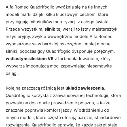
Alfa Romeo Quadrifoglio wyróżnia się⁢ na‌ tle ​innych
modeli ‍marki dzięki kilku kluczowym cechom, które
⁢przyciągają ‌miłośników motoryzacji z⁢ całego świata.
Przede wszystkim,‍
silnik
tej wersji ​to istny majstersztyk
inżynieryjny. Zwykle wewnętrzne modele Alfa Romeo⁣
wyposażone są w​ bardziej oszczędne i mniej ⁣mocne
silniki,​ podczas gdy Quadrifoglio ‍dysponuje‌ potężnym, ⁤
widlastym silnikiem V6
z turbodoładowaniem,⁢ który
wytwarza imponującą moc, zapewniając niesamowite
osiągi.
Kolejną znaczącą różnicą ⁣jest
układ zawieszenia
.
Quadrifoglio korzysta z zaawansowanej ​technologii, która
pozwala na doskonałe ‍prowadzenie pojazdu, ⁢a także
znacznie poprawia⁣ komfort jazdy. W odróżnieniu od
innych modeli, ⁣które często oferują ⁢bardziej standardowe
rozwiązania, ⁢Quadrifoglio sprawia, że każdy zakręt staje