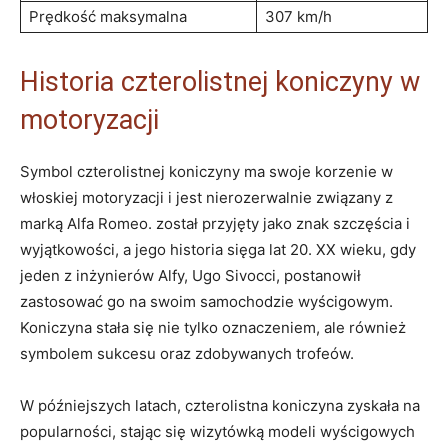
Prędkość maksymalna
307 km/h
Historia⁢ czterolistnej‍ koniczyny w⁣
motoryzacji
Symbol czterolistnej koniczyny ma swoje korzenie w
włoskiej motoryzacji⁢ i jest nierozerwalnie związany ​z⁢
marką Alfa Romeo. został przyjęty jako znak ⁣szczęścia i
wyjątkowości, a jego historia sięga lat 20. XX wieku, ‍gdy
‍jeden z inżynierów Alfy, Ugo Sivocci, postanowił
zastosować go ‌na⁣ swoim samochodzie wyścigowym.
Koniczyna stała się nie tylko oznaczeniem, ale również
symbolem⁣ sukcesu⁤ oraz ‌zdobywanych trofeów.
W późniejszych ⁣latach,⁤ czterolistna koniczyna ⁣zyskała⁢ na
popularności, stając się wizytówką modeli wyścigowych