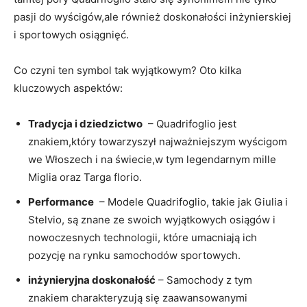
pasji do wyścigów,ale również⁤ doskonałości‍ inżynierskiej‍
i sportowych osiągnięć.
Co ‍czyni ten symbol tak wyjątkowym? Oto kilka
kluczowych aspektów:
Tradycja i ⁤dziedzictwo
‌ –⁢ Quadrifoglio ​jest
znakiem,który⁢ towarzyszył najważniejszym wyścigom
⁤we Włoszech i⁤ na​ świecie,w tym ⁢legendarnym mille
Miglia oraz Targa florio.
Performance
⁣ – Modele Quadrifoglio, takie ‍jak Giulia⁤ i
Stelvio, ‌są znane ze‍ swoich​ wyjątkowych ‍osiągów i
nowoczesnych technologii, ⁣które umacniają ich
pozycję na rynku samochodów sportowych.
inżynieryjna doskonałość
– Samochody⁤ z tym
znakiem charakteryzują się ⁣zaawansowanymi