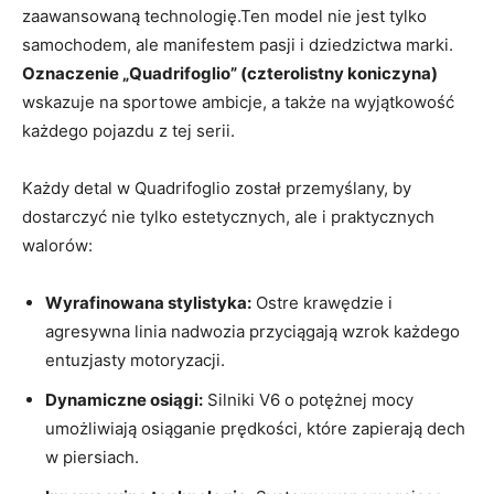
zaawansowaną⁤ technologię.Ten model nie jest ⁢tylko
samochodem, ale manifestem pasji​ i dziedzictwa ⁤marki.
Oznaczenie „Quadrifoglio” (czterolistny koniczyna)
⁣wskazuje na sportowe ambicje, a także na wyjątkowość
każdego pojazdu z tej ⁤serii.
Każdy detal w Quadrifoglio został ‍przemyślany, by
dostarczyć nie tylko estetycznych, ale ⁣i praktycznych
walorów:
Wyrafinowana stylistyka:
Ostre krawędzie i
agresywna linia nadwozia‌ przyciągają wzrok każdego ​
entuzjasty motoryzacji.
Dynamiczne osiągi:
Silniki V6 o⁢ potężnej mocy
umożliwiają osiąganie ⁢prędkości, które ⁣zapierają dech⁣
w ⁣piersiach.