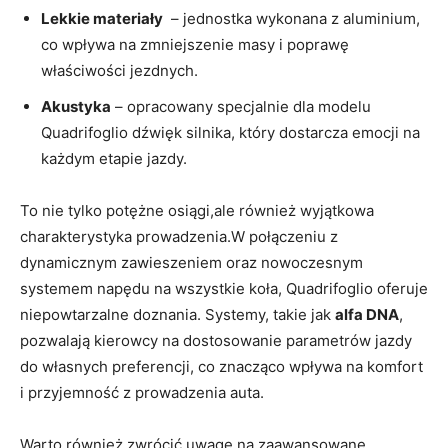
Lekkie materiały
‌ – jednostka wykonana⁣ z aluminium,
co wpływa ⁣na zmniejszenie masy i poprawę
właściwości jezdnych.
Akustyka
–⁢ opracowany specjalnie dla ⁢modelu‍
Quadrifoglio dźwięk‍ silnika, który dostarcza emocji na
⁢każdym etapie jazdy.
To nie tylko⁤ potężne osiągi,ale ‌również ⁣wyjątkowa
charakterystyka prowadzenia.W połączeniu z
dynamicznym zawieszeniem oraz nowoczesnym
systemem napędu ‌na wszystkie koła, Quadrifoglio oferuje
niepowtarzalne doznania. ​Systemy, takie jak
alfa⁣ DNA
,
pozwalają kierowcy ⁤na⁤ dostosowanie parametrów jazdy
do ⁢własnych preferencji, co⁤ znacząco⁢ wpływa na komfort​
i przyjemność z prowadzenia auta.
Warto również zwrócić uwagę na zaawansowane ​