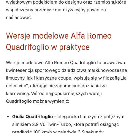
wyjątkowym podejściem do designu oraz ⁤rzemiosła,które⁤
współczesny przemysł ​motoryzacyjny powinien
naśladować.
Wersje modelowe Alfa Romeo
Quadrifoglio w praktyce
Wersje​ modelowe Alfa Romeo ​Quadrifoglio to prawdziwa
kwintesencja sportowego dziedzictwa⁢ marki.nowoczesne
limuzyny,​ jak i klasyczne⁣ coupe, wpisują ‍się w filozofię „la
dolce vita”, oferując niezapomniane doznania za
‍kierownicą. Wśród najpopularniejszych wersji
Quadrifoglio można wymienić:
Giulia Quadrifoglio
– elegancka limuzyna z potężnym
silnikiem ⁤2.9 ⁢V6 Twin-Turbo, która potrafi⁣ osiągnąć
‍prędkość 100 km/h w zaledwie ‍3.9 sekundy.