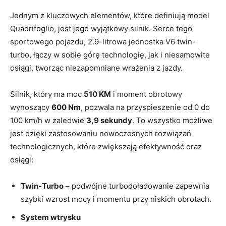
Jednym z kluczowych⁤ elementów, które ‌definiują model
Quadrifoglio, jest jego wyjątkowy silnik. Serce ⁣tego
sportowego pojazdu, 2.9-litrowa jednostka V6 twin-
turbo, łączy w ⁢sobie⁣ górę technologię, jak i niesamowite
osiągi,‌ tworząc niezapomniane​ wrażenia‌ z jazdy.
Silnik, który‍ ma moc
510 KM
i moment ‌obrotowy
wynoszący⁣
600 Nm
,‍ pozwala ​na przyspieszenie⁣ od 0 do
100 km/h w⁣ zaledwie
3,9​ sekundy
. To wszystko możliwe‌
jest dzięki​ zastosowaniu nowoczesnych rozwiązań
technologicznych, które zwiększają efektywność⁤ oraz
osiągi:
Twin-Turbo
– podwójne turbodoładowanie zapewnia
⁢szybki wzrost mocy i momentu przy⁣ niskich‍ obrotach.
System⁤ wtrysku