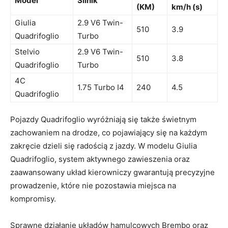
Model
Silnik
(KM)
km/h (s)
Giulia
2.9 V6 Twin-
510
3.9
Quadrifoglio
Turbo
Stelvio
2.9 V6 Twin-
510
3.8
Quadrifoglio
Turbo
4C
1.75 Turbo I4
240
4.5
Quadrifoglio
Pojazdy Quadrifoglio wyróżniają się także ⁣świetnym⁢
zachowaniem na drodze, ​co pojawiający się na każdym
zakręcie‌ dzieli się radością z jazdy. W modelu Giulia
Quadrifoglio, system aktywnego zawieszenia oraz
zaawansowany ⁤układ kierowniczy gwarantują⁣ precyzyjne
prowadzenie, które nie pozostawia miejsca na
kompromisy.
Sprawne działanie układów hamulcowych Brembo oraz‍