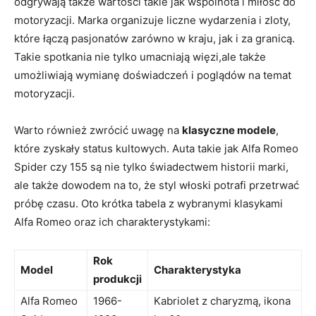
odgrywają także wartości takie jak wspólnota i miłość do
motoryzacji. Marka organizuje liczne wydarzenia i zloty,
które⁤ łączą pasjonatów zarówno​ w kraju, ‌jak⁢ i za granicą.
Takie‌ spotkania nie tylko ⁢umacniają więzi,ale także‌
umożliwiają ⁢wymianę doświadczeń i poglądów na temat
motoryzacji.
Warto ​również zwrócić ​uwagę na
klasyczne modele
,
które zyskały status kultowych. Auta takie jak Alfa Romeo​
Spider czy 155 są nie tylko świadectwem historii marki,
ale także‌ dowodem na‍ to, że styl włoski potrafi przetrwać
próbę czasu. Oto krótka tabela z ‌wybranymi klasykami
Alfa Romeo oraz ich charakterystykami:
Rok
Model
Charakterystyka
produkcji
Alfa Romeo
1966-
Kabriolet‍ z⁣ charyzmą, ikona