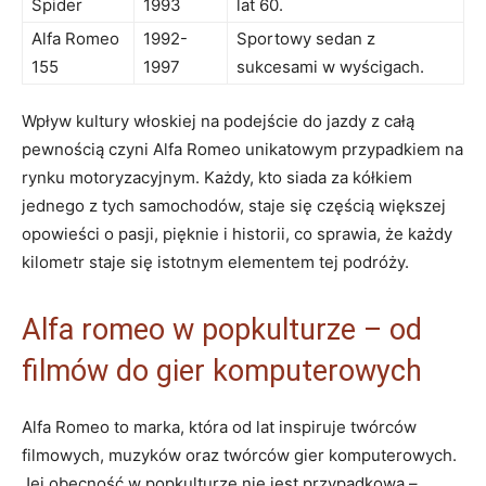
Spider
1993
lat 60.
Alfa Romeo
1992-
Sportowy sedan z
155
1997
sukcesami w wyścigach.
Wpływ kultury włoskiej na podejście do jazdy z całą
pewnością czyni Alfa Romeo⁤ unikatowym przypadkiem na⁢
rynku ⁣motoryzacyjnym. Każdy, ⁣kto siada za ​kółkiem
jednego z tych samochodów, staje się częścią większej
opowieści o pasji, pięknie i historii, co sprawia, że każdy
kilometr staje się‌ istotnym elementem tej podróży.
Alfa‍ romeo w popkulturze ⁣– od
filmów do gier komputerowych
Alfa‍ Romeo to marka, która od lat inspiruje twórców
filmowych, muzyków oraz twórców gier ⁤komputerowych.
Jej obecność w popkulturze nie jest przypadkowa –