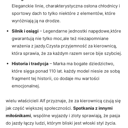
Eleganckie linie, charakterystyczna osłona chłodnicy i
sportowy dach to tylko niektóre z elementów,⁣ które
wyróżniają‌ ją‌ na drodze.
Silnik i osiągi
– Legendarne jednostki napędowe,które
gwarantują nie tylko moc,ale też niezapomniane
wrażenia z ‌jazdy.Czysta‍ przyjemność za kierownicą,⁤
która sprawia, że za każdym razem serce bije szybciej.
Historia i tradycja
– Marka ma bogate dziedzictwo,​
które sięga ponad 110 lat.⁢ każdy model niesie ze sobą
fragment‍ tej⁤ historii, co dodaje mu wartości⁤
emocjonalnej.
wielu właścicieli Alf przyznaje, że ⁢za kierownicą czują się‍
jak część większej społeczności.
Spotkania z innymi
miłośnikami
, wspólne wyjazdy i zloty sprawiają, że⁤ pasja
do jazdy⁢ łączy ludzi, którym bliski ‌jest włoski styl ​życia.