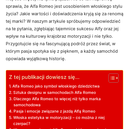
⁢sprawia, że Alfa Romeo ‍jest uosobieniem włoskiego stylu
życia? Jakie wartości i doświadczenia kryją się za renomą⁢
tej​ marki? ⁢W naszym artykule spróbujemy odpowiedzieć
⁣na te​ pytania, ⁤zgłębiając tajemnice sukcesu Alfy oraz jej
wpływ na kulturowy krajobraz motoryzacji i nie tylko.
Przygotujcie się na fascynującą ‍podróż przez świat, ⁣w
którym pasja ⁤spotyka się z pięknem, a każdy samochód
⁣opowiada wyjątkową historię.
Z tej publikacji dowiesz się...
Alfa ⁣Romeo jako symbol włoskiego dziedzictwa
Sztuka designu w samochodach Alfa Romeo
Dlaczego Alfa Romeo to więcej niż tylko‌ marka
samochodowa
Pasja i emocje ​związane z ‍jazdą Alfą Romeo
Włoska estetyka ‌w ⁣motoryzacji – co można z ‌niej
czerpać?