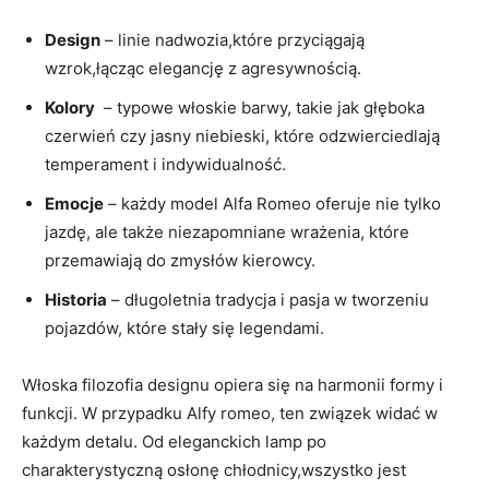
Design
– linie⁢ nadwozia,które przyciągają
wzrok,łącząc elegancję ⁤z agresywnością.
Kolory
⁣ – typowe włoskie⁤ barwy, takie jak głęboka
czerwień ⁤czy jasny⁤ niebieski, które odzwierciedlają
temperament i indywidualność.
Emocje
– każdy model⁣ Alfa Romeo oferuje nie ⁢tylko
jazdę, ale⁤ także niezapomniane wrażenia, które
⁣przemawiają do zmysłów kierowcy.
Historia
– długoletnia tradycja i pasja w tworzeniu
pojazdów, ⁤które ‌stały się legendami.
Włoska filozofia designu opiera‍ się na harmonii formy⁣ i
funkcji.⁣ W przypadku Alfy romeo, ten związek widać w
każdym detalu. Od eleganckich lamp po
charakterystyczną⁣ osłonę chłodnicy,wszystko jest