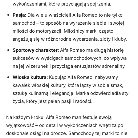
wykończeniami, które przyciągają spojrzenia.
Pasja:
Dla wielu właścicieli ‌Alfa Romeo to nie⁣ tylko
‍samochód – to sposób ⁢na wyrażenie‌ siebie i swojej
miłości⁣ do motoryzacji.‌ Miłośnicy marki często
angażują się w różnorodne wydarzenia, zloty i kluby.
Sportowy charakter:
Alfa Romeo ma długą historię‍
sukcesów w ⁣wyścigach samochodowych, co wpływa
⁢na ​jej wizerunek ⁣i ​przyciąga entuzjastów adrenaliny.
Włoska kultura:
Kupując Alfa Romeo, nabywamy
kawałek włoskiej kultury, która ‍łączy‌ w sobie smak,
sztukę kulinarną i elegancję. Marka odzwierciedla styl
życia, który jest⁣ pełen pasji i radości.
Na każdym kroku, Alfa Romeo manifestuje swoją
wyjątkowość – ⁢od detali w wykończeniach wnętrza po
doskonałe osiągi na drodze.‌ Samochody tej marki⁣ to nie