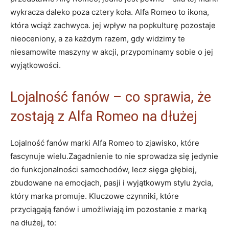
⁤wykracza daleko​ poza cztery koła. Alfa Romeo ​to ikona,
która⁣ wciąż zachwyca. jej wpływ na popkulturę pozostaje
nieoceniony, a za każdym razem, gdy widzimy te
‌niesamowite maszyny w⁣ akcji, przypominamy sobie o jej
‍wyjątkowości.
Lojalność ⁤fanów‍ – co ⁤sprawia, ‌że
zostają z ⁣Alfa Romeo na dłużej
Lojalność fanów marki Alfa Romeo to zjawisko, które⁢
fascynuje wielu.Zagadnienie to nie sprowadza się⁤ jedynie
do funkcjonalności ‍samochodów, lecz sięga głębiej,
zbudowane⁤ na emocjach, pasji i wyjątkowym stylu życia,⁣
który marka promuje. Kluczowe ⁣czynniki, które
‍przyciągają fanów i umożliwiają im ​pozostanie z marką
na dłużej, to: