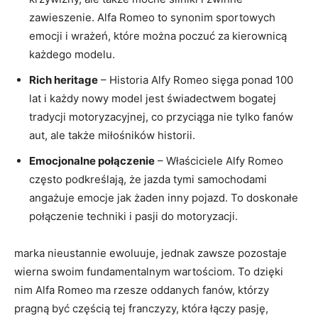
zawieszenie. Alfa Romeo to synonim⁣ sportowych
emocji⁢ i​ wrażeń, które⁢ można⁣ poczuć za⁢ kierownicą
każdego modelu.
Rich heritage
– Historia Alfy Romeo sięga ponad 100
⁣lat i każdy ⁣nowy⁤ model jest świadectwem bogatej
tradycji​ motoryzacyjnej, co‍ przyciąga ⁤nie tylko ‍fanów
aut, ale także miłośników historii.
Emocjonalne połączenie
– Właściciele Alfy‍ Romeo‌
często ⁣podkreślają, że jazda tymi samochodami‍
angażuje emocje jak żaden inny pojazd. To doskonałe‍
połączenie techniki i pasji ​do motoryzacji.
marka nieustannie ewoluuje, jednak zawsze pozostaje
wierna swoim fundamentalnym wartościom.‍ To dzięki⁢
nim Alfa Romeo ma rzesze oddanych fanów, którzy
pragną być częścią ⁢tej franczyzy, która łączy pasję,