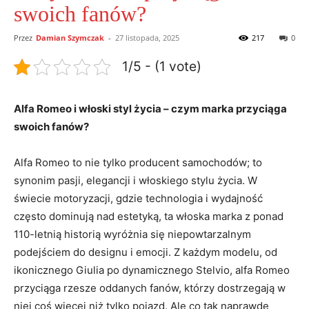
swoich fanów?
Przez
Damian Szymczak
-
27 listopada, 2025
217
0
1/5 - (1 vote)
Alfa Romeo ⁢i włoski styl życia⁤ – czym marka przyciąga
swoich fanów?
Alfa Romeo ⁤to nie ⁣tylko producent samochodów;⁤ to⁣
synonim pasji, elegancji i włoskiego ⁢stylu życia. W
świecie motoryzacji, gdzie technologia‌ i wydajność
często dominują nad estetyką, ta włoska‌ marka z ponad
110-letnią historią wyróżnia się ‌niepowtarzalnym
podejściem do designu i​ emocji. Z każdym modelu, od
ikonicznego Giulia po‍ dynamicznego Stelvio, alfa Romeo
przyciąga‌ rzesze oddanych fanów, ​którzy dostrzegają ​w
niej coś więcej niż​ tylko pojazd. Ale co tak naprawdę