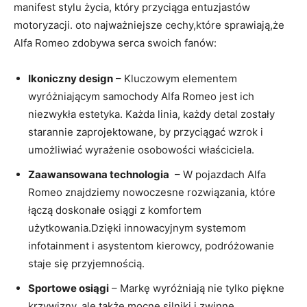
manifest stylu życia, który przyciąga entuzjastów
motoryzacji.‌ oto najważniejsze cechy,które sprawiają,że⁢
Alfa Romeo ⁢zdobywa serca swoich fanów:
Ikoniczny design
– Kluczowym elementem
wyróżniającym samochody ‌Alfa Romeo jest ich
niezwykła estetyka. Każda ⁤linia, każdy detal zostały
starannie ‌zaprojektowane, by przyciągać wzrok i
umożliwiać wyrażenie⁤ osobowości ⁣właściciela.
Zaawansowana ‍technologia
‌ – W pojazdach Alfa
Romeo znajdziemy nowoczesne rozwiązania, które
łączą doskonałe osiągi ⁣z komfortem
użytkowania.Dzięki innowacyjnym systemom
infotainment i asystentom kierowcy, podróżowanie
staje się przyjemnością.
Sportowe osiągi
– Markę wyróżniają‌ nie tylko piękne
krzywizny, ale także mocne silniki i zwinne