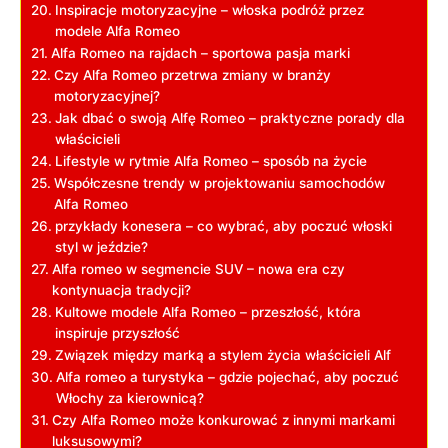
Inspiracje motoryzacyjne‌ – włoska podróż przez
modele Alfa Romeo
Alfa Romeo ⁣na⁤ rajdach ⁢– sportowa⁢ pasja marki
Czy⁣ Alfa Romeo przetrwa zmiany w branży
motoryzacyjnej?
Jak​ dbać o swoją Alfę Romeo‌ – praktyczne porady dla
właścicieli
Lifestyle w ⁣rytmie Alfa Romeo – sposób na​ życie
Współczesne trendy w projektowaniu ‍samochodów
Alfa Romeo
przykłady konesera –​ co wybrać, aby poczuć włoski
styl w jeździe?
Alfa romeo w segmencie SUV ⁢–‌ nowa era czy
kontynuacja tradycji?
Kultowe modele Alfa Romeo – przeszłość, która​
inspiruje przyszłość
Związek między marką a stylem życia właścicieli‍ Alf
Alfa​ romeo a ⁤turystyka – gdzie pojechać, aby poczuć
Włochy za kierownicą?
Czy ⁢Alfa Romeo może konkurować z innymi markami
luksusowymi?