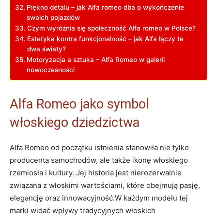
Piękno‌ detalu –‍ jak Alfa romeo dba o wykończenie
swoich ⁢pojazdów
Czym​ wyróżnia się⁣ społeczność Alfa ​romeo w Polsce?
Estetyka kontra funkcjonalność – jak Alfa ‍łączy te
dwa światy?
Motoryzacja a sztuka​ – Alfa Romeo w galerii
nowoczesności
Alfa ⁣Romeo jako symbol
włoskiego dziedzictwa
Alfa Romeo ⁢od ‍początku istnienia stanowiła ‍nie ⁣tylko
producenta samochodów, ale także ikonę włoskiego
rzemiosła i kultury.⁤ Jej historia jest nierozerwalnie
związana z włoskimi wartościami, które ⁤obejmują pasję,
elegancję oraz innowacyjność.W każdym modelu tej
marki widać wpływy tradycyjnych‍ włoskich