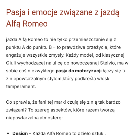
Pasja i emocje ​związane z ‍jazdą
Alfą Romeo
jazda​ Alfą Romeo ‍to nie tylko przemieszczanie się z
punktu A do punktu B – to prawdziwe przeżycie, które
angażuje wszystkie zmysły. Każdy model, od‍ klasycznej
Giuli wychodzącej na ulicę do nowoczesnej Stelvio, ma w
sobie coś niezwykłego.
pasja do motoryzacji
łączy się tu
z ⁤niepowtarzalnym stylem,który podkreśla włoski
temperament.
Co⁢ sprawia, że fani tej ‍marki czują się⁤ z nią tak bardzo
związani? To​ szereg aspektów, które razem ​tworzą
⁣niepowtarzalną⁢ atmosferę:
Design
– Każda ‌Alfa Romeo to dzieło sztuki.