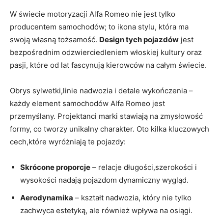
W świecie motoryzacji Alfa Romeo nie jest‍ tylko
producentem samochodów; to ⁤ikona stylu, która ma‌
swoją własną ⁣tożsamość.
Design⁣ tych ‌pojazdów
jest
bezpośrednim⁢ odzwierciedleniem włoskiej kultury oraz
‍pasji, które od‌ lat fascynują kierowców na całym świecie.
Obrys sylwetki,linie ​nadwozia i detale ⁢wykończenia –
każdy element‍ samochodów Alfa Romeo jest
przemyślany. Projektanci ​marki stawiają na zmysłowość‌
formy, co tworzy unikalny charakter. Oto kilka kluczowych
cech,które‌ wyróżniają te pojazdy:
Skrócone proporcje
–​ relacje⁣ długości,szerokości⁢ i
wysokości nadają pojazdom dynamiczny wygląd.
Aerodynamika
– ⁤kształt nadwozia, który nie ‌tylko⁢
zachwyca estetyką, ​ale również wpływa na osiągi.