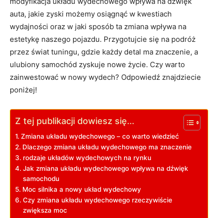
modyfikacja układu wydechowego wpływa na dźwięk
auta, jakie zyski możemy osiągnąć w kwestiach
wydajności oraz w jaki sposób ta zmiana wpływa na
estetykę naszego pojazdu. Przygotujcie się na podróż
przez świat tuningu, gdzie każdy detal ma znaczenie, a
ulubiony samochód zyskuje nowe życie. Czy warto
zainwestować w nowy wydech? Odpowiedź znajdziecie
poniżej!
Z tej publikacji dowiesz się...
Zmiana układu wydechowego – co warto wiedzieć
Dlaczego zmiana układu wydechowego ma znaczenie
rodzaje układów wydechowych na rynku
Jak zmiana układu wydechowego wpływa na dźwięk
samochodu
Moc silnika a nowy układ wydechowy
Czy zmiana układu wydechowego rzeczywiście
zwiększa moc