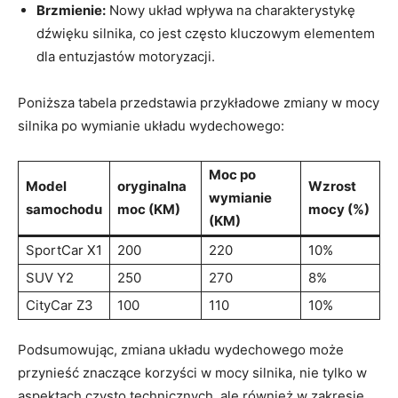
Brzmienie:
Nowy układ wpływa na charakterystykę
dźwięku silnika, co jest często kluczowym elementem
dla entuzjastów motoryzacji.
Poniższa tabela przedstawia przykładowe zmiany w mocy
silnika po wymianie układu wydechowego:
Moc po
Model
oryginalna
Wzrost
wymianie
samochodu
moc (KM)
mocy (%)
(KM)
SportCar X1
200
220
10%
SUV Y2
250
270
8%
CityCar Z3
100
110
10%
Podsumowując, zmiana układu wydechowego może
przynieść znaczące korzyści w mocy silnika, nie tylko w
aspektach czysto technicznych, ale również w zakresie