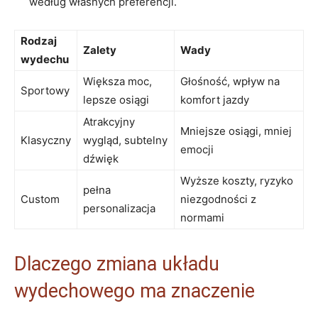
według własnych preferencji.
Rodzaj
Zalety
Wady
wydechu
Większa moc,
Głośność, wpływ na
Sportowy
lepsze osiągi
komfort jazdy
Atrakcyjny
Mniejsze osiągi, mniej
Klasyczny
wygląd, subtelny
emocji
dźwięk
Wyższe koszty, ryzyko
pełna
Custom
niezgodności z
personalizacja
normami
Dlaczego zmiana układu
wydechowego ma znaczenie