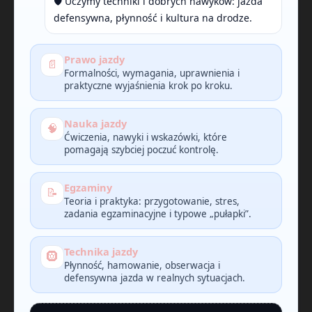
🛡️ Uczymy techniki i dobrych nawyków: jazda
defensywna, płynność i kultura na drodze.
Prawo jazdy
📄
Formalności, wymagania, uprawnienia i
praktyczne wyjaśnienia krok po kroku.
Nauka jazdy
🧠
Ćwiczenia, nawyki i wskazówki, które
pomagają szybciej poczuć kontrolę.
Egzaminy
📝
Teoria i praktyka: przygotowanie, stres,
zadania egzaminacyjne i typowe „pułapki”.
Technika jazdy
🛞
Płynność, hamowanie, obserwacja i
defensywna jazda w realnych sytuacjach.