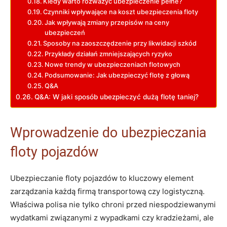
Kiedy warto rozważyć ubezpieczenie pełne?
Czynniki wpływające na koszt ubezpieczenia floty
Jak wpływają zmiany przepisów na ceny
ubezpieczeń
Sposoby na zaoszczędzenie przy likwidacji szkód
Przykłady działań zmniejszających ryzyko
Nowe trendy w ubezpieczeniach flotowych
Podsumowanie: Jak ubezpieczyć flotę z głową
Q&A
Q&A: W jaki sposób ubezpieczyć dużą flotę taniej?
Wprowadzenie do ubezpieczania
floty pojazdów
Ubezpieczanie floty pojazdów to kluczowy element
zarządzania każdą firmą transportową czy logistyczną.
Właściwa polisa nie tylko chroni przed niespodziewanymi
wydatkami związanymi z wypadkami czy kradzieżami, ale