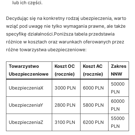
lub ich części.
Decydując się na konkretny rodzaj ubezpieczenia, warto
wziąć pod uwagę nie tylko wymagania prawne, ale także
specyfikę działalności.Poniższa tabela przedstawia
różnice w kosztach oraz warunkach oferowanych przez
różne towarzystwa ubezpieczeniowe:
Towarzystwo
Koszt OC
Koszt AC
Zakres
Ubezpieczeniowe
(rocznie)
(rocznie)
NNW
50000
UbezpieczeniaX
3000 PLN
6000 PLN
PLN
60000
UbezpieczeniaY
2800 PLN
5800 PLN
PLN
55000
UbezpieczeniaZ
3100 PLN
6200 PLN
PLN