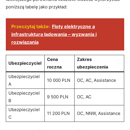
poniższą tabelę jako przykład:
Przeczytaj także:
Floty elektryczne a
infrastruktura ładowania – wyzwania i
rozwiązania
Cena
Zakres
Ubezpieczyciel
roczna
ubezpieczenia
Ubezpieczyciel
10 000 PLN
OC, AC, Assistance
A
Ubezpieczyciel
9 500 PLN
OC, AC
B
Ubezpieczyciel
11 200 PLN
OC, NNW, Assistance
C