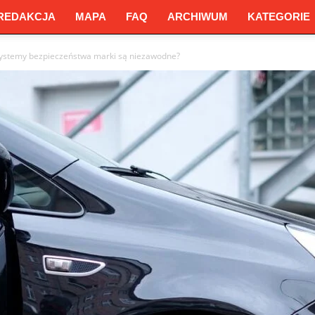
REDAKCJA
MAPA
FAQ
ARCHIWUM
KATEGORIE
 systemy bezpieczeństwa marki są niezawodne?