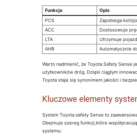
Funkcja
Opis
PCS
Zapobiega kolizj
ACC
Dostosowuje pręd
LTA
Utrzymuje pojazd
AHB
Automatycznie do
Warto nadmienić, że Toyota Safety Sense 
użytkowników dróg. Dzięki ciągłym innowac
Toyota staje się synonimem jakości i bezp
Kluczowe elementy syste
System Toyota safety Sense to zaawansowa
Obejmuje szereg funkcji,które współpracuj
systemu: