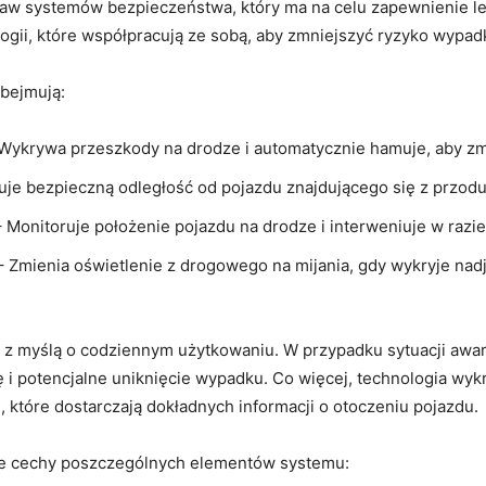
aw systemów bezpieczeństwa, który ma na celu zapewnienie le
ogii, które współpracują ze sobą, aby zmniejszyć ryzyko wypad
bejmują:
Wykrywa przeszkody na drodze i automatycznie hamuje, aby zmi
je bezpieczną odległość od pojazdu znajdującego się z przodu
 Monitoruje położenie pojazdu na drodze i interweniuje w razi
 Zmienia oświetlenie z drogowego na mijania, gdy wykryje nadj
a z myślą o codziennym użytkowaniu. W przypadku sytuacji awary
 i potencjalne uniknięcie wypadku. Co więcej, technologia wyk
które dostarczają dokładnych informacji o otoczeniu pojazdu.
owe cechy poszczególnych elementów systemu: