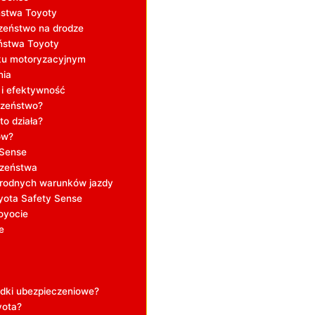
ństwa Toyoty
zeństwo na drodze
ństwa Toyoty
nku motoryzacyjnym
nia
 i efektywność
czeństwo?
o działa?
ów?
 Sense
czeństwa
orodnych warunków jazdy
oyota Safety Sense
oyocie
e
adki ubezpieczeniowe?
yota?