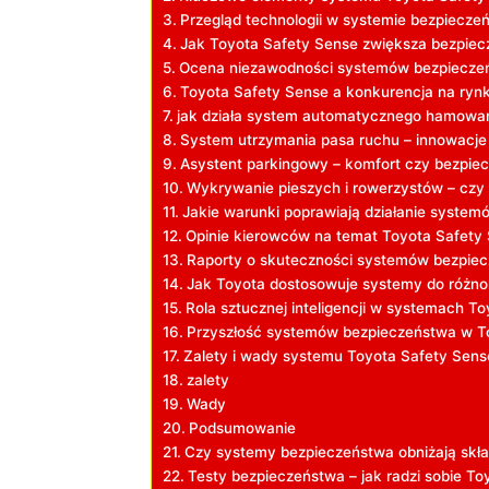
Przegląd technologii w systemie bezpiecze
Jak Toyota Safety Sense zwiększa bezpiec
Ocena niezawodności systemów bezpiecze
Toyota Safety Sense a konkurencja na ry
jak działa system automatycznego hamowa
System utrzymania pasa ruchu – innowacje
Asystent parkingowy – komfort czy bezpie
Wykrywanie pieszych i rowerzystów – czy t
Jakie warunki poprawiają działanie system
Opinie kierowców na temat Toyota Safety
Raporty o skuteczności systemów bezpie
Jak Toyota dostosowuje systemy do różn
Rola sztucznej inteligencji w systemach T
Przyszłość systemów bezpieczeństwa w T
Zalety i wady systemu Toyota Safety Sens
zalety
Wady
Podsumowanie
Czy systemy bezpieczeństwa obniżają skł
Testy bezpieczeństwa – jak radzi sobie To