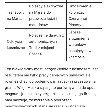
Pojazdy elektryczne
Umożliwienie
Transport
na Marsie do
kolonizacji
na Marsa
przewozu ludzi i
Czerwonej
materiałów.
Planety.
Lepsze
Połączenie danych z
zrozumienie
Odkrycia
autonomicznych
warunków
kosmiczne
Tesli z misjami
panujących w
SpaceX.
kosmosie.
Ten niewidzialny most łączący Ziemię z kosmosem jest
rezultatem nie tylko pracy genialnych umysłów, ale
również chęci do podejmowania ryzyka i przesuwania
granic. Wizje Musk’a są często porównywane do opus
magnum, jednak to synergiczne działanie jego firm daje
nam nadzieję, że marzenia o podróżach
międzygwiezdnych staną się rzeczywistością w