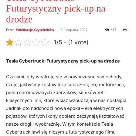
Futurystyczny pick-up na
drodze
Przez
Publikacje Czytelników
-
15 listopada, 2024
417
1
1/5 - (1 vote)
Tesla Cybertruck: Futurystyczny⁢ pick-up na ⁣drodze
Czasami, gdy​ wpatruję się w nowoczesne samochody,
czuję, jakbyśmy zostawili za ‌sobą złotą erę motoryzacji,
pełną chromowanych zderzaków, silników‍ V8 i
klasycznych​ linii, które wciąż wzbudzają‍ w nas⁢ nostalgia.
Jednak oto nadchodzi⁤ nowa epoka – era elektrycznych
pojazdów, których‌ ikony‍ dopiero​ zaczynają kształtować
nasze ⁤drogi i ⁢wyobraźnię. W tym kontekście Tesla
Cybertruck jawi ‍się niczym⁤ z futurystycznego filmu