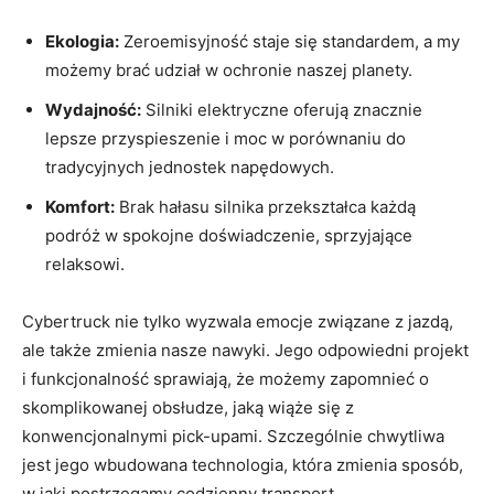
Ekologia:
Zeroemisyjność ⁣staje się standardem, a⁤ my
możemy brać udział w ochronie naszej⁤ planety.
Wydajność:
Silniki elektryczne oferują znacznie
lepsze przyspieszenie i moc w porównaniu do
tradycyjnych jednostek napędowych.
Komfort:
Brak hałasu silnika ‌przekształca każdą
‍podróż w spokojne doświadczenie, sprzyjające
relaksowi.
Cybertruck nie tylko​ wyzwala emocje⁣ związane z jazdą,
⁤ale ⁣także zmienia nasze nawyki. ⁢Jego odpowiedni ​projekt
i ‍funkcjonalność sprawiają, że ⁤możemy zapomnieć o
skomplikowanej obsłudze, jaką wiąże​ się z
konwencjonalnymi pick-upami. Szczególnie‌ chwytliwa
jest jego wbudowana technologia, która zmienia ⁤sposób,
w jaki postrzegamy codzienny transport.