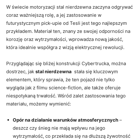
W świecie ‍motoryzacji​ stal⁤ nierdzewna zaczyna‍ odgrywać
⁣coraz ważniejszą⁢ rolę,⁣ a‍ jej zastosowanie w‌
futurystycznym​ pick-upie od Tesli jest tego najlepszym
⁢przykładem. Materiał ten, znany ze swojej odporności na
korozję oraz wytrzymałości, wprowadza nową jakość,
która‌ idealnie⁢ współgra z wizją elektrycznej rewolucji.
Przyglądając się bliżej konstrukcji Cybertrucka, można
dostrzec, jak
stal nierdzewna
⁢ stała się kluczowym
elementem, który sprawia, że ten pojazd nie tylko
wygląda jak z filmu science-fiction, ale także oferuje
niespotykaną trwałość. Wśród ‍zalet zastosowania tego
materiału, możemy wymienić:
Opór na działanie warunków atmosferycznych
–
deszcz czy śnieg nie mają wpływu na jego
wytrzymałość, co przekłada się na dłuższą żywotność