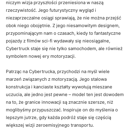
niczym wizja ⁢przyszłości przeniesiona w ⁤naszą
rzeczywistość. Jego futurystyczny ⁤wygląd i
niezaprzeczalne ⁣osiągi sprawiają, że ⁤nie można ⁢przejść
obok niego​ obojętnie.⁢ Z⁤ jego niesamowitym designem,
przypominającym nam o ‍czasach, kiedy ⁤to fantastyczne
pojazdy z filmów sci-fi wydawały się nieosiągalne,
‍Cybertruck‌ staje się nie ⁤tylko samochodem, ale również
symbolem nowej ‌ery motoryzacji.
Patrząc na Cybertrucka, przychodzi na myśl wiele
marzeń związanych z motoryzacją.⁤ Jego stalowa
konstrukcja i ⁣kanciaste kształty wywołują mieszane
uczucia, ale jedno jest pewne – model ‌ten jest dowodem
na to, ⁤że granice innowacji są znacznie szersze, niż
moglibyśmy przypuszczać.​ Inspiruje‍ on⁤ do myślenia o
lepszym⁢ jutrze, gdy każda podróż staje się⁤ częścią
większej⁢ wizji ⁤zeroemisyjnego transportu.