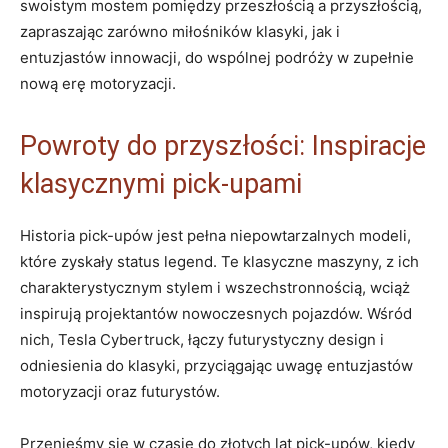
swoistym mostem pomiędzy przeszłością a ⁣przyszłością,
zapraszając zarówno miłośników klasyki, ⁣jak i
entuzjastów innowacji, do wspólnej‍ podróży w zupełnie
nową erę motoryzacji.
Powroty do przyszłości:⁣ Inspiracje
‍klasycznymi pick-upami
Historia pick-upów​ jest pełna niepowtarzalnych modeli,⁢
które zyskały status legend. Te klasyczne maszyny, z ich
charakterystycznym stylem⁢ i wszechstronnością, wciąż
inspirują projektantów nowoczesnych pojazdów. Wśród
nich, Tesla Cybertruck,‍ łączy futurystyczny design i
odniesienia do klasyki, przyciągając‌ uwagę⁣ entuzjastów
motoryzacji oraz ​futurystów.
Przenieśmy się​ w czasie ​do złotych lat pick-upów, ​kiedy