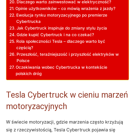
Dlaczego warto zainwestować w elektryczność?
Opinie⁢ użytkowników – ⁢co mówią wrażenia z jazdy?
Ewolucja rynku motoryzacyjnego po premierze
Cybertrucka
Jak Cybertruck inspiruje ⁤do zmiany stylu życia
Gdzie kupić Cybertruck i na co‍ czekać?
Rola​ społeczności Tesla – dlaczego warto ‍być
częścią?
Przeszłość,⁢ teraźniejszość i ⁢przyszłość elektryków ‍w
Polsce
Oczekiwania‌ wobec Cybertrucka w kontekście
polskich ⁤dróg
Tesla Cybertruck⁢ w cieniu marzeń
motoryzacyjnych
W świecie motoryzacji, gdzie‍ marzenia‍ często krzyżują
się z rzeczywistością, Tesla Cybertruck pojawia się