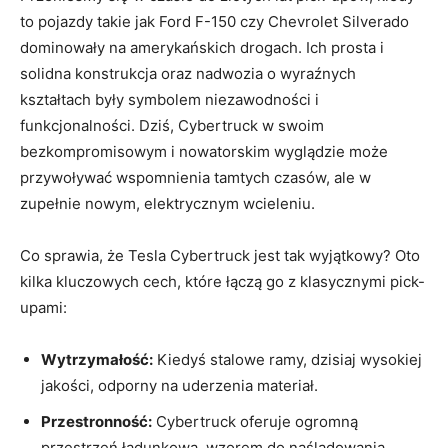
to pojazdy takie jak Ford ⁤F-150 ‍czy ‌Chevrolet ‌Silverado
dominowały na‌ amerykańskich drogach. ⁤Ich prosta i
solidna konstrukcja oraz nadwozia o wyraźnych
kształtach ⁢były symbolem niezawodności ‍i
funkcjonalności. Dziś, Cybertruck w swoim
⁣bezkompromisowym​ i nowatorskim wyglądzie ⁢może
⁢przywoływać wspomnienia‌ tamtych czasów, ale w
zupełnie nowym, elektrycznym wcieleniu.
Co sprawia, że Tesla Cybertruck jest ⁤tak ⁢wyjątkowy? Oto
kilka kluczowych cech, które łączą go​ z klasycznymi pick-
upami:
Wytrzymałość:
Kiedyś stalowe ramy, dzisiaj wysokiej
jakości, odporny na⁢ uderzenia materiał.
Przestronność:
Cybertruck oferuje ogromną
przestrzeń⁤ ładunkową, wzorem do ‌naśladowania