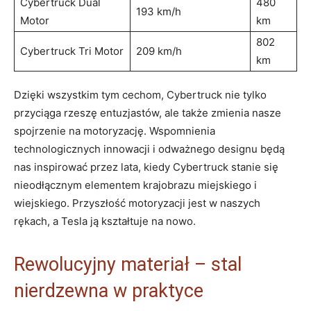
Cybertruck Dual
480
193 km/h
Motor
km
802
Cybertruck Tri Motor
209 km/h
⁤km
Dzięki wszystkim tym cechom, Cybertruck‌ nie⁤ tylko ​
przyciąga rzeszę entuzjastów,⁢ ale także zmienia nasze
spojrzenie na motoryzację. Wspomnienia​
technologicznych ‍innowacji i odważnego designu będą
nas inspirować przez lata, kiedy Cybertruck stanie się
nieodłącznym elementem krajobrazu miejskiego⁢ i
⁣wiejskiego. Przyszłość⁢ motoryzacji jest ⁤w naszych
rękach, a⁤ Tesla ją kształtuje na ⁢nowo.
Rewolucyjny materiał – stal
nierdzewna w praktyce