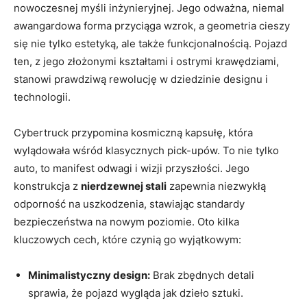
nowoczesnej myśli inżynieryjnej. Jego⁣ odważna, niemal
awangardowa ​forma przyciąga wzrok, a geometria cieszy
się nie tylko estetyką, ale także ​funkcjonalnością. Pojazd
ten, z jego złożonymi kształtami i ostrymi krawędziami,
stanowi prawdziwą rewolucję w dziedzinie designu i
technologii.
Cybertruck​ przypomina​ kosmiczną kapsułę,‌ która
‍wylądowała ‍wśród klasycznych pick-upów. To nie tylko
auto, to manifest ⁢odwagi i⁤ wizji przyszłości. Jego
konstrukcja z
nierdzewnej stali
zapewnia‍ niezwykłą
odporność na uszkodzenia, stawiając standardy
‌bezpieczeństwa na nowym ⁢poziomie. ‌Oto kilka⁤
kluczowych cech, ​które czynią⁢ go wyjątkowym:
Minimalistyczny design:
Brak zbędnych detali
‍sprawia, że pojazd wygląda jak dzieło sztuki.