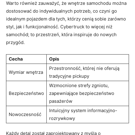
Warto również zauważyć, że ⁣wnętrze samochodu można
dostosować do indywidualnych potrzeb, co czyni ⁣go
idealnym⁣ pojazdem dla tych, ⁤którzy cenią sobie ⁤zarówno​
styl, jak i‍ funkcjonalność. Cybertruck to​ więcej niż
samochód; to przestrzeń, która inspiruje do nowych
przygód.
Cecha
Opis
Przestronność,⁣ której nie oferują
Wymiar wnętrza
tradycyjne pickupy
Wzmocnione strefy zgniotu,
Bezpieczeństwo
zapewniające bezpieczeństwo
⁣pasażerów
Intuicyjny system informacyjno-
Nowoczesność
rozrywkowy
Każdy detal został ​zaprojektowany z ‌myślą ⁤o⁢