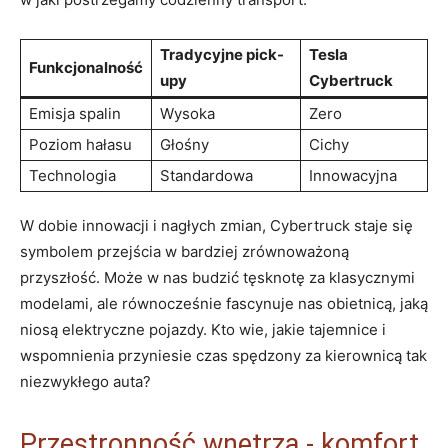
Tradycyjne pick-
Tesla
Funkcjonalność
upy
Cybertruck
Emisja spalin
Wysoka
Zero
Poziom hałasu
Głośny
Cichy
Technologia
Standardowa
Innowacyjna
W dobie innowacji ‍i nagłych zmian, Cybertruck‌ staje się
symbolem przejścia w ⁣bardziej zrównoważoną⁢
przyszłość.⁢ Może w ⁤nas budzić ‌tęsknotę za klasycznymi
modelami, ale równocześnie fascynuje nas obietnicą, jaką
niosą elektryczne pojazdy. Kto wie, jakie ‌tajemnice i
wspomnienia przyniesie czas spędzony za kierownicą⁤ tak
niezwykłego auta?
Przestronność wnętrza ⁤- komfort