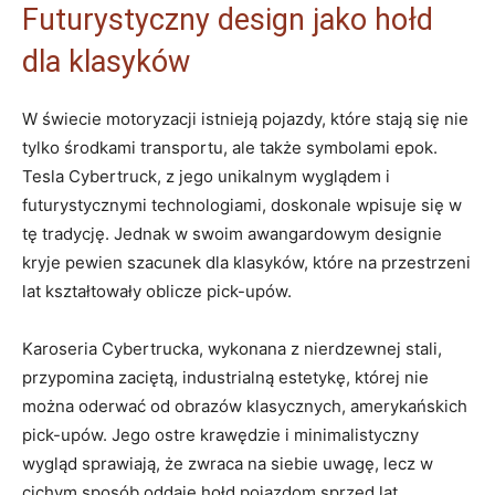
Futurystyczny design jako hołd
dla⁢ klasyków
W świecie motoryzacji istnieją pojazdy,​ które stają się nie
tylko środkami transportu, ‍ale także symbolami epok.
Tesla‍ Cybertruck, z jego unikalnym wyglądem i
futurystycznymi technologiami, doskonale wpisuje się w
tę tradycję. Jednak w swoim awangardowym ‍designie
kryje ‌pewien szacunek dla klasyków, które‍ na przestrzeni
lat kształtowały ⁢oblicze ‍pick-upów.
Karoseria Cybertrucka, wykonana z nierdzewnej stali,
przypomina ‌zaciętą, industrialną estetykę, której nie
można oderwać‌ od obrazów ‍klasycznych, amerykańskich
pick-upów. Jego ostre krawędzie i ‌minimalistyczny
wygląd sprawiają, że zwraca na siebie uwagę, lecz w
cichym sposób oddaje hołd pojazdom sprzed lat.