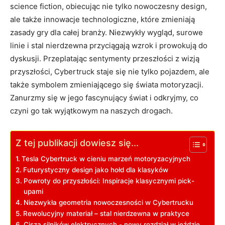
science fiction, obiecując⁤ nie ‍tylko nowoczesny design,⁤
ale także‍ innowacje technologiczne,⁣ które zmieniają
zasady ‍gry dla całej ⁢branży. ⁣Niezwykły⁣ wygląd, ⁣surowe
⁣linie ⁢i stal⁢ nierdzewna‍ przyciągają ⁤wzrok ‌i prowokują⁢ do
dyskusji. Przeplatając sentymenty ​przeszłości z wizją
⁤przyszłości, ‍Cybertruck staje się nie tylko pojazdem, ale
także symbolem zmieniającego się świata motoryzacji.
Zanurzmy się w jego fascynujący ⁤świat i odkryjmy, co
czyni go tak wyjątkowym na naszych ‌drogach.
Z tej publikacji dowiesz się...
Tesla Cybertruck⁢ w cieniu marzeń motoryzacyjnych
Futurystyczny design jako hołd dla⁢ klasyków
Powroty do przyszłości:⁣ Inspiracje ‍klasycznymi pick-
upami
Niezwykła geometria nowoczesności w Cybertrucku
Rewolucyjny materiał – stal nierdzewna w praktyce
Cisza silników elektrycznych ‍- nowy rozdział w jeździe