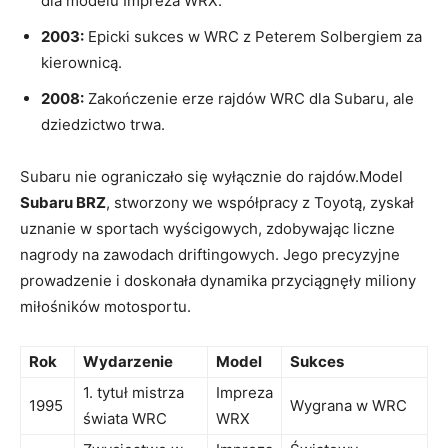
dla modelu Impreza WRX.
2003:
Epicki sukces w WRC z Peterem Solbergiem za
kierownicą.
2008:
Zakończenie erze rajdów WRC dla Subaru, ale
dziedzictwo trwa.
Subaru nie ograniczało się wyłącznie do rajdów.Model
Subaru BRZ
, stworzony we współpracy z Toyotą, zyskał
uznanie w sportach wyścigowych, zdobywając liczne
nagrody na zawodach driftingowych. Jego precyzyjne
prowadzenie i doskonała dynamika przyciągnęły miliony
miłośników motosportu.
Rok
Wydarzenie
Model
Sukces
1. tytuł mistrza
Impreza
1995
Wygrana w WRC
świata WRC
WRX