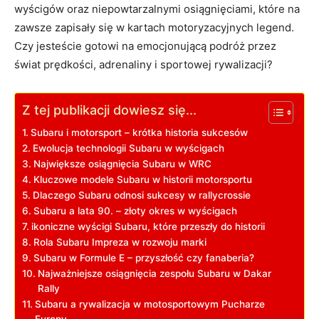
wyścigów oraz niepowtarzalnymi osiągnięciami, które na
zawsze zapisały się w kartach motoryzacyjnych legend.
Czy jesteście gotowi na emocjonującą podróż przez
świat prędkości, adrenaliny i sportowej rywalizacji?
Z tej publikacji dowiesz się...
Subaru i motorsport – krótka historia sukcesów
Ewolucja technologii Subaru w wyścigach
Największe osiągnięcia Subaru w WRC
Kluczowe modele Subaru w historii motorsportu
Dlaczego Subaru odnosi sukcesy w rallycrossie
Subaru a lata 90. – złoty okres w wyścigach
ikoniczne wyścigi Subaru, które przeszły do historii
Rola Subaru Impreza w rozwoju marki
Subaru w Formule E – przyszłość czy fanaberia?
Najważniejsze osiągnięcia zespołu Subaru w Dakar
Rally
Subaru a rywalizacja w motosportowym Pucharze
Europy