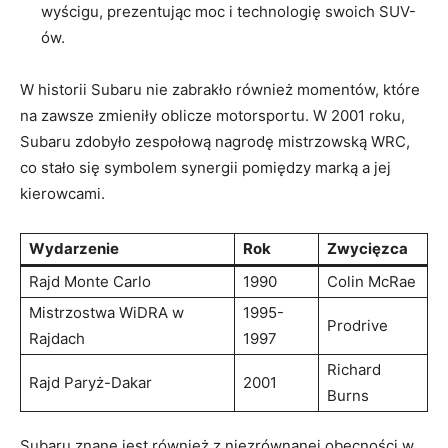
wyścigu, prezentując moc i technologię swoich SUV-
ów.
W historii Subaru nie zabrakło również momentów, które
na zawsze zmieniły oblicze motorsportu. W 2001 roku,
Subaru zdobyło zespołową nagrodę mistrzowską WRC,
co stało się symbolem synergii pomiędzy marką a jej
kierowcami.
Wydarzenie
Rok
Zwycięzca
Rajd Monte Carlo
1990
Colin McRae
Mistrzostwa WiDRA w
1995-
Prodrive
Rajdach
1997
Richard
Rajd Paryż-Dakar
2001
Burns
Subaru znane jest również z niezrównanej obecności w