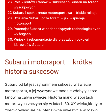
Rola klientów i fanów w sukcesach Subaru na torach
wyścigowych
Subaru i społeczność motorsportowa – bliskie relacje
Działania Subaru poza torami – jak wspierają
motorsport
Potencjał Subaru w nadchodzących technologicznych
wyścigach
Wnioski i rekomendacje dla przyszłych pokoleń
kierowców Subaru
Subaru i motorsport – krótka
historia sukcesów
Subaru od lat jest synonimem sukcesu w świecie
motorsportu, a jej wyczynowe modele zdobyły serca
fanów na całym świecie. Historia marki w sportach
motorowych zaczyna się w latach 80. XX wieku,kiedy to
zdecydowano się na intensywne inwestycje w rozwój