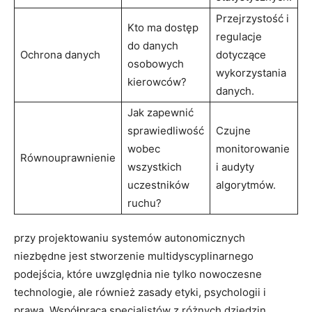
Przejrzystość i
Kto ma dostęp
regulacje
do danych
Ochrona danych
dotyczące
osobowych
wykorzystania
kierowców?
danych.
Jak zapewnić
sprawiedliwość
Czujne
wobec
monitorowanie
Równouprawnienie
wszystkich
i audyty
uczestników
algorytmów.
ruchu?
przy projektowaniu systemów autonomicznych
niezbędne jest stworzenie multidyscyplinarnego
podejścia, które uwzględnia nie tylko nowoczesne
technologie, ale również zasady etyki, psychologii i
prawa. Współpraca specjalistów z różnych dziedzin