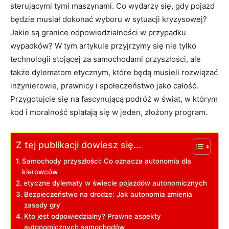
sterującymi tymi maszynami. Co wydarzy się, gdy pojazd
będzie musiał dokonać wyboru w sytuacji kryzysowej?
Jakie są granice odpowiedzialności w przypadku
wypadków? W tym artykule przyjrzymy się nie tylko
technologii stojącej za samochodami przyszłości, ale
także dylematom etycznym, które będą musieli rozwiązać
inżynierowie, prawnicy i społeczeństwo jako całość.
Przygotujcie się na fascynującą podróż w świat, w którym
kod i moralność splatają się w jeden, złożony program.
Z tej publikacji dowiesz się...
Samochody przyszłości: Co oznacza autonomia dla
kierowców
etyczne dylematy w świecie pojazdów autonomicznych
Bezpieczeństwo na drodze: Jak autonomia zmienia
zasady gry
Kto jest odpowiedzialny? Prawne aspekty
autonomicznych samochodów