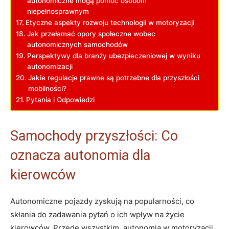
autonomiczne mogą pomóc osobom
niepełnosprawnym
Etyczne aspekty rozwoju technologii w motoryzacji
Jak przełamać opory społeczne wobec
autonomicznych samochodów
Perspektywy dla branży ubezpieczeniowej w wyniku
autonomizacji
Jakie regulacje prawne są potrzebne dla przyszłości
mobilności?
Pytania i Odpowiedzi
Samochody przyszłości: Co
oznacza autonomia dla
kierowców
Autonomiczne pojazdy zyskują na popularności, co
skłania do zadawania pytań o ich wpływ na życie
kierowców. Przede wszystkim, autonomia w motoryzacji