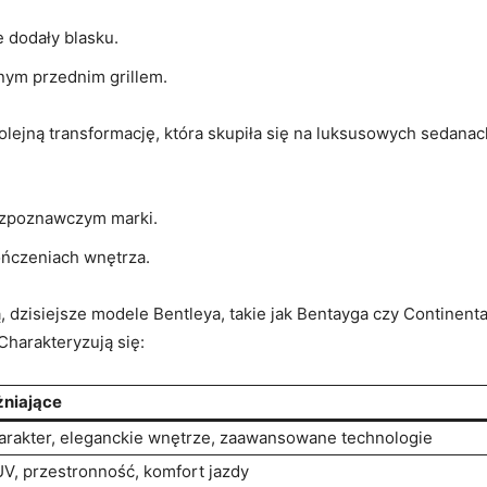
e dodały blasku.
ym‍ przednim ⁣grillem.
kolejną transformację, która skupiła się na luksusowych sedanach
 rozpoznawczym marki.
czeniach‍ wnętrza.
, dzisiejsze ​modele Bentleya, takie jak Bentayga czy Continen
Charakteryzują się:
niające
rakter,⁤ eleganckie wnętrze, zaawansowane technologie
, ‍przestronność, komfort jazdy