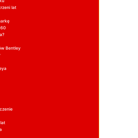
eku
rzeni lat
markę
 60
ya?
dów Bentley
y
eya
czenie
lat
a