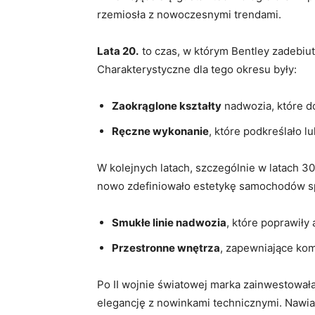
rzemiosła z nowoczesnymi trendami.
Lata⁢ 20. ‌
to czas, w którym Bentley zadebiuto
Charakterystyczne dla tego okresu były:
Zaokrąglone kształty
nadwozia,‌ które 
Ręczne wykonanie
, które podkreślało l
W ‌kolejnych latach, szczególnie w latach 30
nowo zdefiniowało estetykę samochodów sp
Smukłe linie nadwozia
, które poprawiły
Przestronne wnętrza
, zapewniające kom
Po II wojnie światowej marka zainwestowała w
elegancję z‌ nowinkami technicznymi. Naw