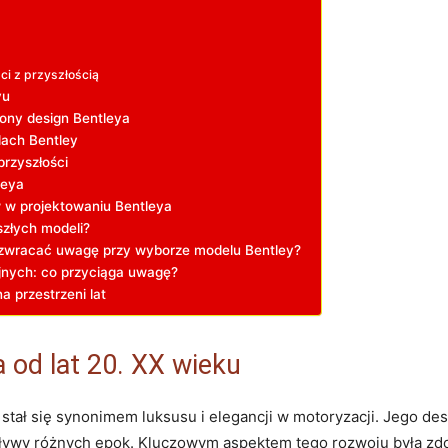
ci z przyszłością
yu
ony design Bentleya
lach Bentley
rzyszłości
leya
w w projektowaniu Bentleya
szłych modeli?
o zwracać uwagę przy wyborze⁣ modelu Bentley?
nych: co⁣ przyciąga⁣ uwagę?
⁤ przestrzeni lat
 od lat 20.‌ XX wieku
stał się synonimem​ luksusu i elegancji w motoryzacji. Jego de
ływy różnych⁢ epok.⁣ Kluczowym aspektem‌ tego‌ rozwoju była zd