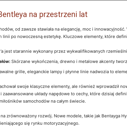
entleya na przestrzeni lat
ów, od zawsze stawiała na elegancję,‌ moc i innowacyjność. W c
linii po nowoczesną estetykę. Kluczowe elementy, które definiu
a jest starannie wykonany przez wykwalifikowanych rzemieślnikó
ałów:
Skórzane wykończenia, drewno i metalowe akcenty tworz
alne⁢ grille, eleganckie lampy i płynne linie nadwozia to eleme
zachował swoje klasyczne ⁢elementy, ale‌ również wprowadził n
i zaawansowane układy napędowe to cechy, które dzisiaj definiu
ą miłośników samochodów na całym świecie.
 na zrównoważony rozwój. Nowe modele, takie jak Bentayga Hybr
mieniającego się rynku motoryzacyjnego.