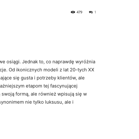
479
1
we⁤ osiągi. Jednak to, co naprawdę wyróżnia
cje. Od ikonicznych modeli z lat 20-tych XX‍
ące się gusta ⁢i potrzeby klientów, ale‍
ażniejszym ⁤etapom tej fascynującej
woją ⁤formą,⁣ ale również wpisują się​ w
synonimem nie tylko luksusu, ⁢ale i