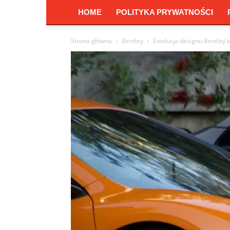
HOME
POLITYKA PRYWATNOŚCI
Strona główna
Bentley
Ewolucja designu Bentley’a 