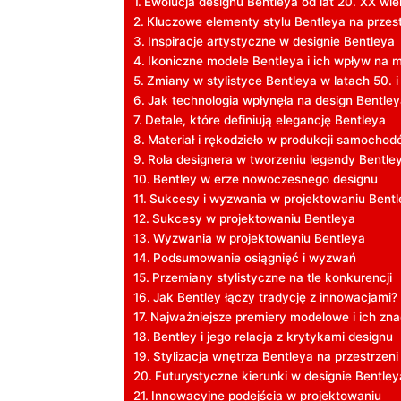
Ewolucja designu Bentleya od lat 20.‌ XX wi
Kluczowe ​elementy stylu Bentleya na przest
Inspiracje artystyczne w designie Bentleya
Ikoniczne ​modele ‌Bentleya i ich wpływ na 
Zmiany w stylistyce Bentleya w latach 50. i
Jak ‍technologia wpłynęła ‍na design⁤ Bentle
Detale, które definiują elegancję Bentleya
Materiał⁢ i rękodzieło w produkcji samocho
Rola designera w tworzeniu legendy Bentle
Bentley ⁤w erze nowoczesnego ‌designu
Sukcesy i wyzwania w projektowaniu Bentl
Sukcesy w projektowaniu Bentleya
Wyzwania w projektowaniu ⁣Bentleya
Podsumowanie⁤ osiągnięć i ​wyzwań
Przemiany stylistyczne na tle konkurencji
Jak Bentley łączy⁤ tradycję z innowacjami?
Najważniejsze premiery modelowe i ich zna
Bentley i jego relacja z​ krytykami designu
Stylizacja wnętrza Bentleya na przestrzeni 
Futurystyczne kierunki w designie Bentley
Innowacyjne podejścia w projektowaniu