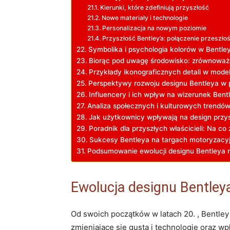
Kierunki, które zdefiniują przyszłość
Nowe materiały i technologie
Personalizacja na nowym poziomie
Przyszłość Bentley’a: połączenie przeszłoś
Symbolika i psychologia kolorów w Bentle
Biorąc pod⁤ uwagę środowisko: zrównoważ
Przykłady ikonograficznych‌ detali ‌w mode
Perspektywy rozwoju designu Bentleya w p
Influencery​ i ich wpływ na wizerunek Bent
Analiza ⁣społecznych i kulturowych trendó
Jak użytkownicy wpływają na design przy
Poradnik dla przyszłych właścicieli: Na c
Sukcesy Bentleya na⁣ targach motoryzacyj
Podsumowanie ewolucji⁣ designu Bentleya na
Ewolucja designu Bentleya
Od swoich początków w latach 20. , Bentley 
zmieniające się gusta i technologie oraz wp