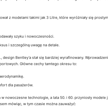
wał z modelami takimi jak 3 Litre, które wyróżniały się prostymi
dodawały szyku i nowoczesności.
uksus i szczególną uwagę na detale.
., design Bentley’a⁣ stał się bardziej wyrafinowany. Wprowadzeni
ortowych.​ Główne cechy tamtego⁣ okresu to:
 aerodynamikę.
fort dla pasażerów.
 nowoczesne technologie, a ⁤lata 50. i 60. przyniosły modele jak
iasem mówiąc, w tym czasie można zauważyć: