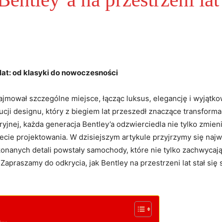
 lat: od klasyki do nowoczesności
ajmował szczególne miejsce, łącząc luksus, elegancję i wyjątko
lucji designu, który z biegiem lat przeszedł znaczące transforma
jnej, ‌każda generacja Bentley’a odzwierciedla nie tylko ‍zmieniaj
ecie projektowania. W dzisiejszym artykule przyjrzymy się najw
nanych ⁣detali powstały samochody, które‍ nie tylko zachwycają s
apraszamy ‌do odkrycia, jak Bentley na przestrzeni lat stał się 