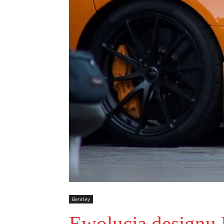
Bentley
Ewolucja designu B