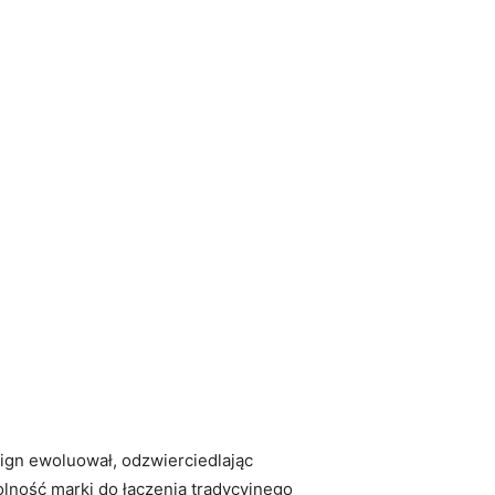
sign ewoluował, odzwierciedlając
olność marki do łączenia tradycyjnego