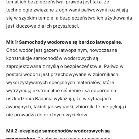
temat ich bezpieczeństwa. prawda⁤ jest taka, że
technologie ​związane z ogniwami paliwowymi rozwijają
się w ⁣szybkim tempie, a bezpieczeństwo ich użytkowania
jest kluczowe ‌dla ich przyszłości.
Mit 1: Samochody wodorowe są bardzo łatwopalne.
Choć wodór jest gazem łatwopalnym, nowoczesne
konstrukcje​ samochodów ‍wodorowych ⁣są
⁢zaprojektowane z myślą⁢ o bezpieczeństwie. Paliwo w
postaci wodoru jest przechowywane⁤ w zbiornikach
wykorzystywanych specjalnych materiałów, które
⁣wytrzymują⁢ ekstremalne ciśnienie i ⁤są odporne⁣ na
uszkodzenia.Badania wykazują, że w sytuacjach‍
awaryjnych, takich jak wypadki, zbiorniki te nie pękają i
nie prowadzą do groźnych wycieków.
Mit 2: eksplozje ‌samochodów wodorowych są
powszechne.
Te obawy są często⁣ przesadzone.