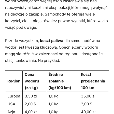
wodorowych,coraz więcej osób ‍zastanawia się nad
rzeczywistymi kosztami⁢ eksploatacji,które mogą wpłynąć
na decyzję ‍o zakupie. Samochody​ te oferują‌ wiele
korzyści, ale⁢ istnieją również⁣ pewne wydatki,⁢ które warto
‌wziąć pod uwagę.
Przede⁢ wszystkim,
koszt paliwa
dla samochodów na
wodór jest kwestią kluczową. Obecnie,ceny wodoru
mogą się różnić w ​zależności od regionu i dostępności
stacji tankowania. Na przykład:
Cena
Średnie
Koszt
Region
wodoru⁣
spalanie
przejechania‌
(za kg)
(kg/100 km)
100 km
Europa
3,50 ‍zł
1,0 kg
35,00 zł
USA
2,00 $
1,0 kg
2,00 $
Azja
4,00 zł
1,0 kg
40,00 zł