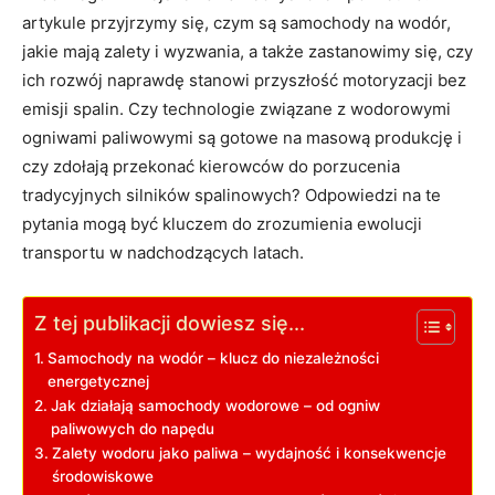
artykule przyjrzymy się,⁢ czym są samochody na wodór,
‌jakie mają zalety i wyzwania, a⁢ także‍ zastanowimy się, ⁢czy
ich rozwój⁣ naprawdę⁤ stanowi przyszłość​ motoryzacji bez‌
emisji spalin. Czy technologie związane z ⁣wodorowymi
⁤ogniwami paliwowymi są gotowe ‍na masową produkcję⁢ i
czy zdołają przekonać kierowców ⁢do porzucenia
‌tradycyjnych silników spalinowych? Odpowiedzi na ⁣te
pytania mogą ‌być kluczem do zrozumienia​ ewolucji​
transportu w nadchodzących latach.
Z tej publikacji dowiesz się...
Samochody na wodór – klucz do niezależności
energetycznej
Jak działają ⁣samochody wodorowe –‍ od ogniw
paliwowych do napędu
Zalety wodoru jako paliwa –⁢ wydajność i konsekwencje⁢
środowiskowe