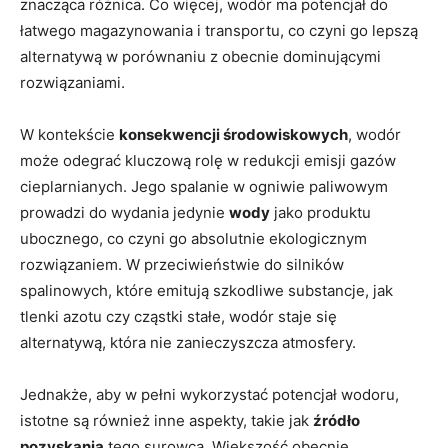
znacząca różnica. Co więcej, wodór ma ‍potencjał ‍do
łatwego magazynowania i transportu, co‌ czyni go lepszą
alternatywą ‌w porównaniu z ‌obecnie dominującymi‍
rozwiązaniami.
W⁤ kontekście​
konsekwencji ‌środowiskowych
, wodór
może‌ odegrać kluczową⁢ rolę w redukcji emisji gazów
cieplarnianych. Jego spalanie w ​ogniwie paliwowym
prowadzi do ‍wydania ⁢jedynie
wody
jako⁣ produktu ​
ubocznego, co czyni go‌ absolutnie ekologicznym
rozwiązaniem. W przeciwieństwie do silników
spalinowych, które emitują szkodliwe substancje, jak
‍tlenki azotu czy⁤ cząstki⁢ stałe, wodór staje‌ się
alternatywą, która nie zanieczyszcza atmosfery.
Jednakże, aby w pełni wykorzystać potencjał ​wodoru,
istotne są również inne aspekty, takie jak
źródło
pozyskania
tego surowca. Większość⁣ obecnie