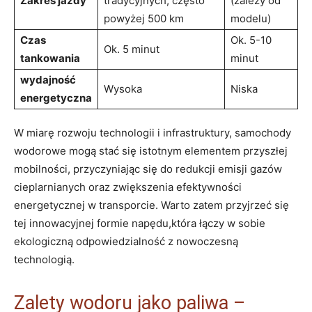
Zakres jazdy
⁣tradycyjnych, często⁢
(zależy ⁤od
powyżej 500 ⁢km
modelu)
Czas
Ok. 5-10⁤
Ok.⁢ 5 minut
⁤tankowania
minut
wydajność
Wysoka
Niska
energetyczna
W miarę⁢ rozwoju technologii‌ i infrastruktury, samochody
wodorowe ⁢mogą stać się⁣ istotnym elementem przyszłej
mobilności, przyczyniając się do⁤ redukcji emisji gazów‍
cieplarnianych oraz‍ zwiększenia efektywności
energetycznej ⁢w ‌transporcie. Warto zatem przyjrzeć się
tej innowacyjnej formie napędu,która ⁣łączy ⁤w sobie
ekologiczną odpowiedzialność z⁤ nowoczesną
technologią.
Zalety wodoru jako paliwa –⁢