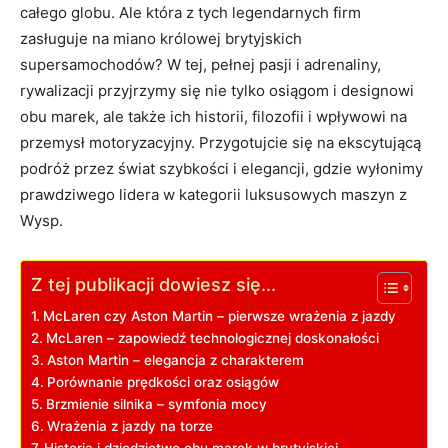
całego globu. Ale która z tych legendarnych firm
zasługuje na miano królowej brytyjskich
supersamochodów? W tej, pełnej pasji i adrenaliny,
rywalizacji przyjrzymy się nie tylko osiągom i designowi
obu marek, ale także ich historii, filozofii i wpływowi na
przemysł motoryzacyjny. Przygotujcie się na ekscytującą
podróż przez świat szybkości i elegancji, gdzie wyłonimy
prawdziwego lidera w kategorii luksusowych maszyn z
Wysp.
Z tej publikacji dowiesz się...
McLaren czy Aston Martin – pierwsze wrażenia z jazdy
McLaren – zapowiedź technologicznej doskonałości
Aston Martin – elegancja z charakterem
Porównanie prędkości oraz osiągów
Brzmienie silnika – symfonia mocy
Wrażenia z jazdy na torze
Historia i dziedzictwo obu marek w brytyjskiej