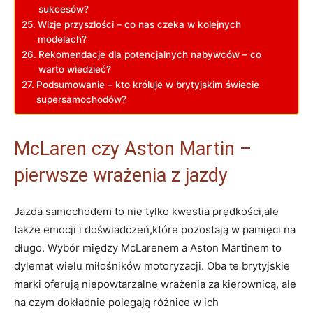
sukcesów?
Wizje przyszłości – co nas czeka w kolejnych
modelach?
Rekomendacje dla potencjalnych nabywców – co
warto wiedzieć?
Podsumowanie – kto króluje w brytyjskim świecie
supersamochodów?
McLaren czy Aston Martin –
pierwsze wrażenia z jazdy
Jazda samochodem to nie tylko kwestia prędkości,ale
także emocji i doświadczeń,które pozostają w pamięci na
długo. Wybór między McLarenem a Aston Martinem to
dylemat wielu miłośników motoryzacji. Oba te brytyjskie
marki oferują niepowtarzalne wrażenia za kierownicą, ale
na czym dokładnie polegają różnice w ich