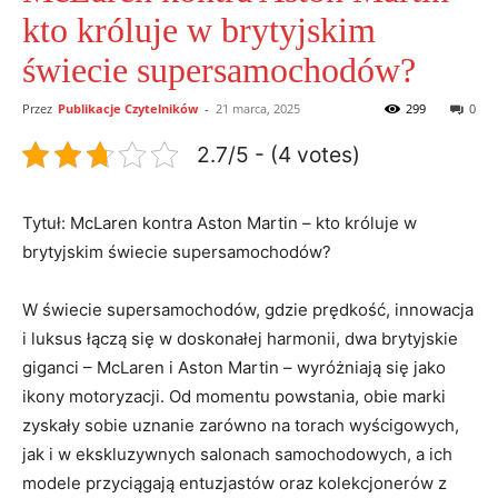
kto króluje w brytyjskim
świecie supersamochodów?
Przez
Publikacje Czytelników
-
21 marca, 2025
299
0
2.7/5 - (4 votes)
Tytuł: McLaren kontra Aston Martin – kto króluje w
brytyjskim świecie supersamochodów?
W świecie supersamochodów, gdzie prędkość, innowacja
i luksus łączą się w doskonałej harmonii, dwa brytyjskie
giganci – McLaren i Aston Martin – wyróżniają się jako
ikony motoryzacji. Od momentu powstania, obie marki
zyskały sobie uznanie zarówno na torach wyścigowych,
jak i w ekskluzywnych salonach samochodowych, a ich
modele przyciągają entuzjastów oraz kolekcjonerów z