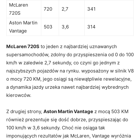
McLaren
720
2,7
341
720S
Aston Martin
503
3,6
314
Vantage
McLaren 720S
to jeden z najbardziej uznawanych
supersamochodów, zdolny do przyspieszenia od 0 do 100
km/h w zaledwie 2,7 sekundy, co czyni go jednym z
najszybszych pojazdów na rynku. wyposażony w silnik V8
o mocy 720 KM, jego osiągi są niewątpliwie rewelacyjne,
a dynamika jazdy urzeka nawet najbardziej wybrednych
kierowców.
Z drugiej strony,
Aston Martin Vantage
z mocą 503 KM
również prezentuje się dość dobrze, przyspieszając do
100 km/h w 3,6 sekundy. Choć nie osiąga tak
imponujących rezultatów jak McLaren, Vantage wyróżnia