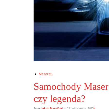
Maserati
Samochody Maserat
czy legenda?
0
Przez
Jakub Brzeziński
-
15 października, 2025