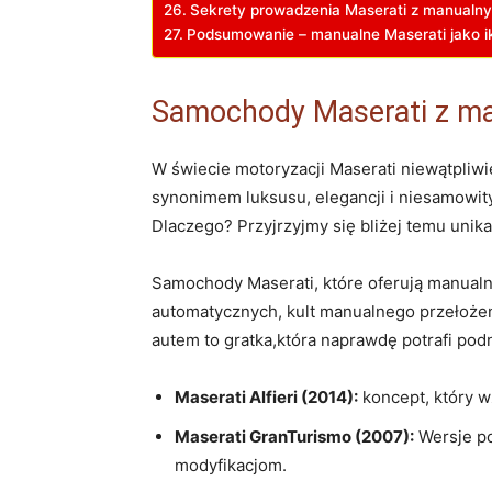
Sekrety prowadzenia Maserati z manual
Podsumowanie – manualne Maserati jako i
Samochody Maserati z ma
W świecie motoryzacji Maserati niewątpliw
synonimem luksusu, elegancji i niesamowi
Dlaczego? Przyjrzyjmy się bliżej temu uni
Samochody Maserati, które oferują manualn
automatycznych, kult manualnego przełożen
autem to gratka,która naprawdę potrafi pod
Maserati Alfieri (2014):
koncept, który w
Maserati GranTurismo (2007):
Wersje po
modyfikacjom.