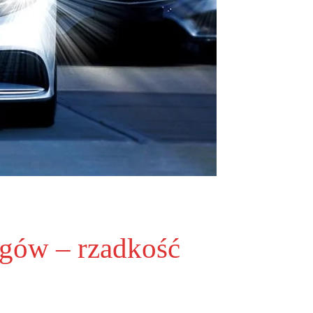
egów – rzadkość