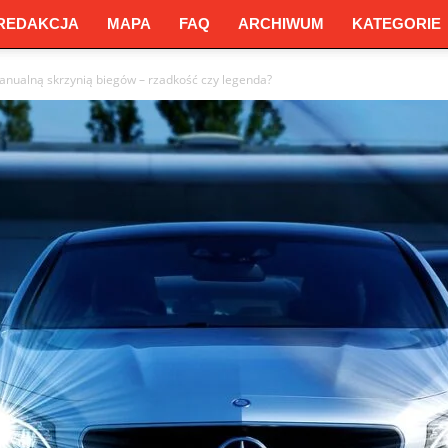
REDAKCJA
MAPA
FAQ
ARCHIWUM
KATEGORIE
nualną skrzynią biegów – rzadkość czy legenda?