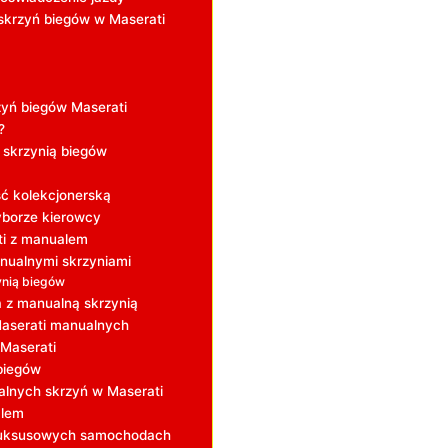
skrzyń biegów w Maserati
yń biegów Maserati
?
 skrzynią biegów
ć kolekcjonerską
yborze kierowcy
ti z manualem
anualnymi skrzyniami
ynią biegów
 z manualną skrzynią
Maserati manualnych
 Maserati
biegów
alnych skrzyń w Maserati
alem
 luksusowych samochodach