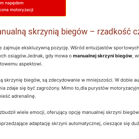
nym napędem
kona motoryzacji
nualną skrzynią biegów – rzadkość c
ie zajmuje ekskluzywną pozycję. Wśród entuzjastów sportowych
tych osiągów.Jednak, gdy mowa o
manualnej skrzyni biegów
, w
katowemu aspektowi.
ą skrzynię biegów, są zdecydowanie w mniejszości. W dobie aut
ia zdaje się być zagrożony. Mimo to,dla purystów motoryzacyjn
nieść adrenalinę.
zbudził wiele emocji, oferujący opcję manualnej skrzyni biegów
przedzające adaptację skrzyni automatycznej, cieszące się d