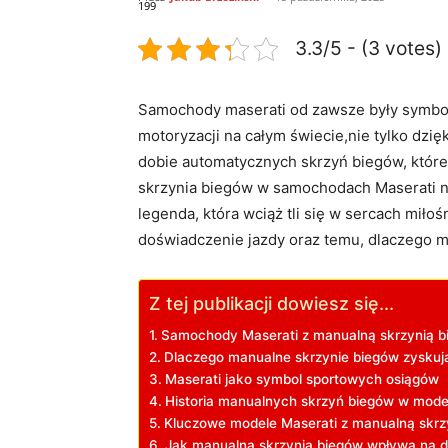
199
3.3/5 - (3 votes)
Samochody maserati od zawsze były symbola
motoryzacji na całym świecie,nie tylko dzi
dobie automatycznych skrzyń biegów, które 
skrzynia biegów w samochodach Maserati nab
legenda, która wciąż tli się w sercach mił
doświadczenie jazdy oraz temu, dlaczego m
Z tej publikacji dowiesz się...
Samochody Maserati z manualną skrzynią b
Dlaczego manualne skrzynie biegów zyskują
Maserati jako symbol sportowych osiągów
Historia manualnych skrzyń biegów w mode
Kluczowe modele Maserati z manualną skrz
Jak manualna skrzynia biegów wpływa na d