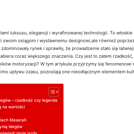
mi luksusu, elegancji i wyrafinowanej technologii. To włoskie
ęki swoim osiągom i wystawnemu designowi,ale również poprzez 
zdominowały rynek i sprawiły, że prowadzenie stało się łatwie
iera coraz większego znaczenia. Czy jest to zatem rzadkość, kt
ośników motoryzacji? W tym artykule przyjrzymy się fenomenowi
imo upływu czasu, pozostają one nieodłącznym elementem kult
iegów – rzadkość czy legenda
 na wartości
lach Maserati
ynią biegów
oświadczenie jazdy