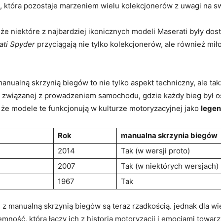
, która pozostaje marzeniem wielu kolekcjonerów z uwagi na sw
 że niektóre z najbardziej ikonicznych modeli Maserati były do
ati Spyder
przyciągają nie tylko kolekcjonerów, ale również mi
anualną skrzynią biegów to nie tylko aspekt techniczny, ale ta
ji związanej z prowadzeniem samochodu, gdzie każdy bieg był 
, że modele te funkcjonują w kulturze motoryzacyjnej jako
lege
Rok
manualna skrzynia biegów
2014
Tak (w wersji proto)
2007
Tak (w niektórych wersjach)
1967
Tak
 z manualną skrzynią biegów są teraz rzadkością. jednak dla w
emność, która łączy ich z historią motoryzacji i emocjami tow