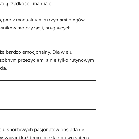
oją rzadkość i manuale.
stępne z manualnymi skrzyniami biegów.
łośników motoryzacji, pragnących
kże bardzo emocjonalny. Dla wielu
osobnym przeżyciem, a nie tylko rutynowym
nda
.
ielu sportowych pasjonatów posiadanie
arzyszącymi każdemu miękkiemu wciśnięciu