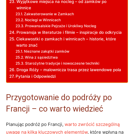
Wyjątkowe miejsca na nocleg – od zamków po
winnice
Zakwaterowanie w Zamkach
Noclegi w Winnicach
Prowansalskie Pejzaże i Urokliwy Nocleg
Prowansja w literaturze i filmie – inspiracje do odkrycia
Ciekawostki o zamkach i winnicach – historie, które
warto znać
Nieznane zakątki zamków
Wina z sąsiedztwa
Starożytne tradycje i nowoczesne techniki
Droga Róży – malownicza trasa przez lawendowe pola
Pytania i Odpowiedzi
Przygotowanie do podróży po
Francji – co warto wiedzieć
Planując podróż po Francji,
warto zwrócić szczególną
uwagę na kilka kluczowych elementów
, które wpłyną na