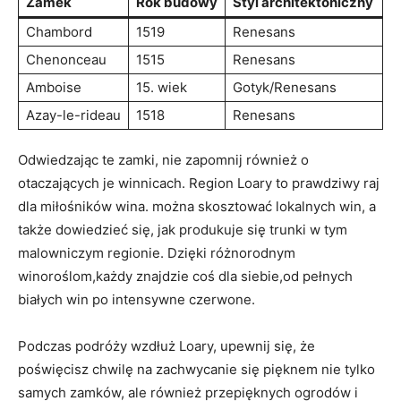
Zamek
Rok budowy
Styl architektoniczny
Chambord
1519
Renesans
Chenonceau
1515
Renesans
Amboise
15. wiek
Gotyk/Renesans
Azay-le-rideau
1518
Renesans
Odwiedzając te zamki, nie zapomnij również o
otaczających je winnicach. Region Loary to prawdziwy raj
dla miłośników wina. można skosztować lokalnych win, a
także dowiedzieć się, jak produkuje się trunki w tym
malowniczym regionie. Dzięki różnorodnym
winoroślom,każdy znajdzie coś dla siebie,od pełnych
białych win po intensywne czerwone.
Podczas podróży wzdłuż Loary, upewnij się, że
poświęcisz chwilę na zachwycanie się pięknem nie tylko
samych zamków, ale również przepięknych ogrodów i