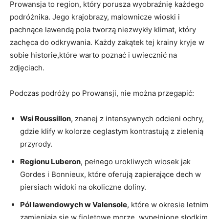
Prowansja to region, który porusza wyobraźnię każdego
podróżnika. Jego krajobrazy, malownicze wioski i
pachnące lawendą pola tworzą niezwykły klimat, który
zachęca do odkrywania. Każdy zakątek tej krainy kryje w
sobie historie,które warto poznać i uwiecznić na
zdjęciach.
Podczas podróży po Prowansji, nie można przegapić:
Wsi Roussillon
, znanej z intensywnych odcieni ochry,
gdzie klify w kolorze ceglastym kontrastują z zielenią
przyrody.
Regionu Luberon
, pełnego urokliwych wiosek jak
Gordes i Bonnieux, które oferują zapierające dech w
piersiach widoki na okoliczne doliny.
Pól lawendowych w Valensole
, które w okresie letnim
zamieniają się w fioletowe morze, wypełnione słodkim