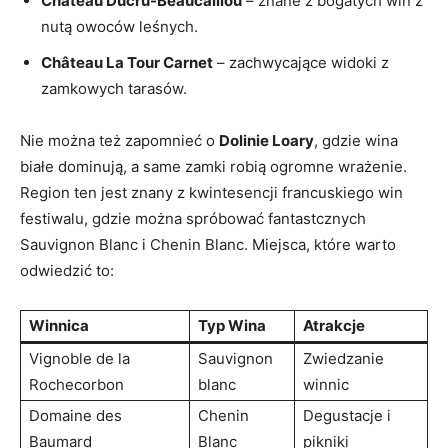
Château Ducru-Beaucaillou
– znane z bogatych win z
nutą owoców leśnych.
Château La Tour Carnet
– zachwycające widoki z
zamkowych tarasów.
Nie można też zapomnieć o
Dolinie Loary
, gdzie wina
białe dominują, a same zamki robią ogromne wrażenie.
Region ten jest znany z kwintesencji francuskiego win
festiwalu, gdzie można spróbować fantastcznych
Sauvignon Blanc i Chenin Blanc. Miejsca, które warto
odwiedzić to:
Winnica
Typ Wina
Atrakcje
Vignoble de la
Sauvignon
Zwiedzanie
Rochecorbon
blanc
winnic
Domaine des
Chenin
Degustacje i
Baumard
Blanc
pikniki