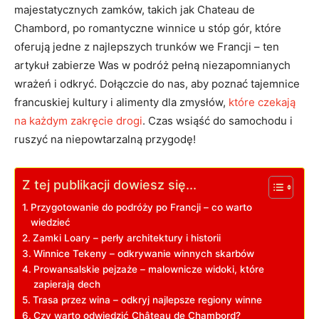
majestatycznych zamków, takich jak Chateau de
Chambord, po romantyczne winnice u stóp gór, które
oferują jedne z najlepszych trunków we Francji – ten
artykuł zabierze Was w podróż pełną niezapomnianych
wrażeń i odkryć. Dołączcie do nas, aby poznać tajemnice
francuskiej kultury i alimenty dla zmysłów,
które czekają
na każdym zakręcie drogi
. Czas wsiąść do samochodu i
ruszyć na niepowtarzalną przygodę!
Z tej publikacji dowiesz się...
Przygotowanie do podróży po Francji – co warto
wiedzieć
Zamki Loary – perły architektury i historii
Winnice Tekeny – odkrywanie winnych skarbów
Prowansalskie pejzaże – malownicze widoki, które
zapierają dech
Trasa przez wina – odkryj najlepsze regiony winne
Czy warto odwiedzić Château de Chambord?