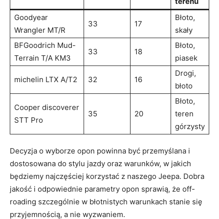
terenu
Goodyear
Błoto,
33
17
Wrangler MT/R
skały
BFGoodrich Mud-
Błoto,
33
18
Terrain T/A​ KM3
piasek
Drogi,
michelin LTX A/T2
32
16
błoto
Błoto,​
Cooper discoverer
35
20
teren
STT⁤ Pro
górzysty
Decyzja o wyborze opon⁢ powinna być przemyślana i
dostosowana do stylu ​jazdy oraz warunków, ‌w jakich
będziemy najczęściej korzystać z⁤ naszego Jeepa. Dobra
jakość i odpowiednie parametry opon sprawią, że off-
roading⁤ szczególnie ‌w błotnistych warunkach stanie się
przyjemnością, a nie wyzwaniem.