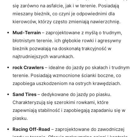
się zarówno na ‌asfalcie,⁤ jak i w terenie. Posiadają
mieszany bieżnik, co czyni je‍ odpowiednimi dla
⁢kierowców, którzy często zmieniają nawierzchnię.
Mud-Terrain
– zaprojektowane z​ myślą ​o trudnym,
błotnistym terenie. ich głębokie rowki‍ i agresywny
bieżnik pozwalają na doskonałą trakcyjność w
najtrudniejszych⁣ warunkach.
rock Crawlers
– idealne do⁤ jazdy‍ po⁣ skałach i trudnym ​
terenie.‍ Posiadają wzmocnione ścianki boczne, co
zapobiega‌ uszkodzeniom ​na ostrych krawędziach.
Sand ⁤Tires
–​ dedykowane do ‌jazdy po piasku.
Charakteryzują się szerokimi⁢ rowkami, ⁤które
zapewniają ⁢stabilność i zapobiegają zapadaniu się​ w
piasku.
Racing‌ Off-Road
–⁢ zaprojektowane do zawodniczej