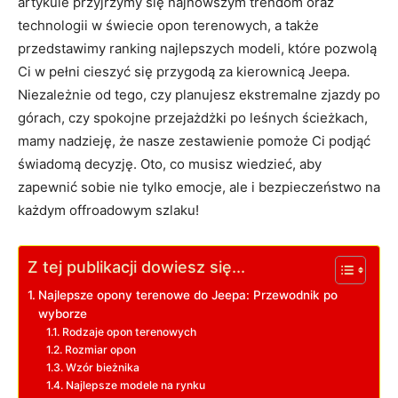
artykule przyjrzymy się najnowszym trendom ‍oraz
technologii w świecie opon​ terenowych,⁣ a także⁤
przedstawimy ranking‍ najlepszych ‌modeli, ‍które pozwolą
Ci w⁣ pełni cieszyć się przygodą​ za kierownicą Jeepa.
Niezależnie od ‌tego,‍ czy​ planujesz ekstremalne zjazdy po
górach,​ czy spokojne przejażdżki po leśnych ⁤ścieżkach,
mamy ‍nadzieję, że nasze ⁤zestawienie pomoże Ci podjąć⁢
świadomą decyzję. Oto, co ⁣musisz wiedzieć, ⁤aby
zapewnić‍ sobie nie tylko ⁢emocje, ale i bezpieczeństwo na
⁤każdym offroadowym‌ szlaku!
Z tej publikacji dowiesz się...
Najlepsze opony‍ terenowe do Jeepa: Przewodnik po
wyborze
Rodzaje opon terenowych
Rozmiar opon
Wzór bieżnika
Najlepsze modele ⁢na⁤ rynku