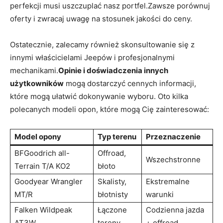
perfekcji musi ⁢uszczuplać nasz portfel.Zawsze ‍porównuj
oferty⁤ i zwracaj uwagę na⁢ stosunek ⁣jakości ⁣do ceny.
Ostatecznie, zalecamy również ⁢skonsultowanie się z
innymi właścicielami‌ Jeepów i​ profesjonalnymi
mechanikami.
Opinie i doświadczenia innych
użytkowników
mogą dostarczyć cennych informacji,
które mogą⁤ ułatwić dokonywanie wyboru.⁣ Oto kilka
polecanych modeli ‌opon, które ‌mogą Cię zainteresować:
Model opony
Typ terenu
Przeznaczenie
BFGoodrich all-
Offroad,
Wszechstronne
Terrain T/A KO2
błoto
Goodyear Wrangler
Skalisty,⁣
Ekstremalne
MT/R
błotnisty
warunki
Falken​ Wildpeak
Łączone
Codzienna jazda ​
AT3W
tereny
+ offroad