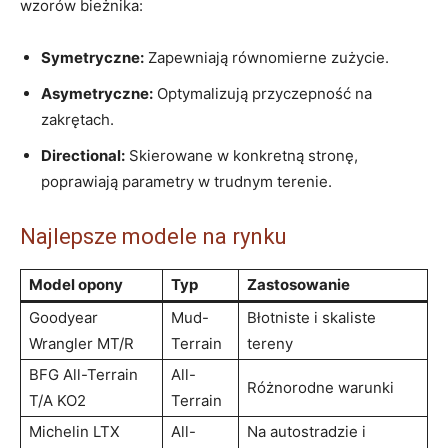
wzorów bieżnika:
Symetryczne:
​Zapewniają równomierne zużycie.
Asymetryczne:
Optymalizują ⁤przyczepność na⁣
zakrętach.
Directional:
⁣Skierowane ​w ⁣konkretną stronę,
poprawiają parametry w trudnym ‍terenie.
Najlepsze modele ⁢na⁤ rynku
Model opony
Typ
Zastosowanie
Goodyear⁤
Mud-
Błotniste i skaliste
Wrangler MT/R
Terrain
tereny
BFG All-Terrain
All-
Różnorodne⁢ warunki
T/A KO2
Terrain
Michelin ⁤LTX
All-
Na ⁣autostradzie ⁢i