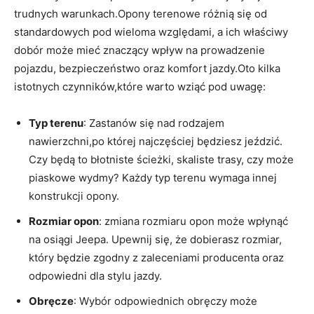
⁣trudnych warunkach.Opony terenowe różnią się od
standardowych pod wieloma względami, ‍a ich ‌właściwy
dobór może mieć znaczący ⁢wpływ na prowadzenie
pojazdu, bezpieczeństwo ⁤oraz komfort jazdy.Oto kilka
istotnych czynników,które​ warto ​wziąć pod ‍uwagę:
Typ terenu
: ⁣Zastanów się nad rodzajem
nawierzchni,po której ⁣najczęściej⁤ będziesz ⁢jeździć.
Czy ​będą ‌to błotniste ścieżki, skaliste trasy, czy może
piaskowe wydmy? Każdy typ terenu wymaga innej
⁤konstrukcji opony.
Rozmiar opon
: zmiana rozmiaru opon może wpłynąć
‌na osiągi‌ Jeepa. Upewnij ⁣się, że dobierasz ⁣rozmiar,
‍który będzie zgodny z zaleceniami producenta oraz
odpowiedni dla stylu ‍jazdy.
Obręcze
: Wybór odpowiednich obręczy może