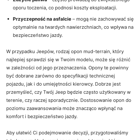
oporu‍ toczenia, co podnosi koszty eksploatacji.
Przyczepność na⁤ asfalcie
– mogą nie zachowywać się
optymalnie na twardych ‍nawierzchniach, co ​wpływa⁤ na
‍bezpieczeństwo jazdy.
W ‌przypadku Jeepów, rodzaj opon mud-terrain, który
najlepiej ⁢sprawdzi się⁤ w Twoim modelu, może się różnić
w⁢ zależności od jego przeznaczenia. Opony te powinny
być dobrane⁢ zarówno do specyfikacji‌ technicznej
‍pojazdu, jak i do umiejętności kierowcy.⁤ Dobrze ⁢jest
przemyśleć, czy‍ Twój Jeep będzie często ⁢użytkowany w
terenie, czy​ raczej sporadycznie. Dostosowanie opon do
poziomu zaawansowania może znacząco wpłynąć na
⁢komfort i bezpieczeństwo jazdy.
Aby ułatwić Ci podejmowanie ⁢decyzji,⁣ przygotowaliśmy