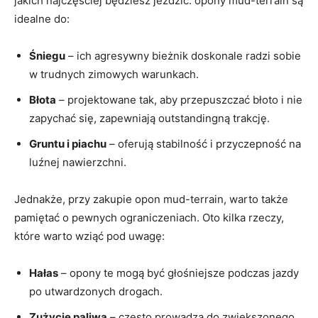
jakich najczęściej będziesz jeździć. opony mud-terrain są
idealne⁢ do:
Śniegu
– ich​ agresywny bieżnik doskonale radzi sobie
⁢w trudnych zimowych warunkach.
Błota
​– projektowane ⁢tak, aby przepuszczać ⁣błoto i nie
zapychać się, zapewniają outstandingną trakcję.
Gruntu i piachu
– oferują stabilność i przyczepność na
luźnej ‌nawierzchni.
Jednakże, przy zakupie opon mud-terrain, warto także
pamiętać o pewnych ‌ograniczeniach. Oto kilka rzeczy,
które warto⁤ wziąć pod uwagę:
Hałas
– opony te mogą być głośniejsze podczas jazdy
po utwardzonych drogach.
Zużycie‍ paliwa
– ​często​ prowadzą do zwiększonego