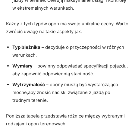
jazdy w terenie. ‍Oferują⁤ maksymalne osiągi i kontrolę
w ekstremalnych warunkach.
Każdy ​z⁢ tych typów opon ma swoje unikalne cechy.​ Warto
zwrócić uwagę​ na ‍takie aspekty jak:
Typ bieżnika
– decyduje o przyczepności w różnych‍
warunkach.
Wymiary
– powinny odpowiadać specyfikacji pojazdu,
aby zapewnić odpowiednią stabilność.
Wytrzymałość
– opony ⁤muszą ​być wystarczająco
mocne,aby znosić naciski związane z jazdą po
⁣trudnym terenie.
Poniższa​ tabela​ przedstawia różnice​ między wybranymi
rodzajami opon terenowych: