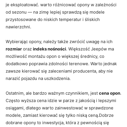
je eksploatować. warto ⁣różnicować opony w zależności⁣
od‍ sezonu — na zimę lepiej sprawdzą się modele
przystosowane ‍do​ niskich temperatur i śliskich
nawierzchni.
Wybierając opony, należy także⁤ zwrócić uwagę na ⁢ich
rozmiar
oraz
indeks nośności
. Większość Jeepów ma
możliwość​ montażu‍ opon o większej‍ średnicy, ⁤co
⁢dodatkowo​ poprawia zdolności terenowe. Warto jednak
zawsze⁣ kierować się zaleceniami producenta, ‍aby nie
narazić pojazdu ‍na uszkodzenia.
Ostatnim, ⁤ale bardzo ważnym ⁢czynnikiem, jest
cena opon
.⁢
Często ‍wyższa cena idzie w ⁢parze z jakością i lepszymi
osiągami, ⁣dlatego ⁤warto zainwestować w sprawdzone
modele, zamiast kierować się ⁣tylko niską ceną.Dobrze
dobrane opony to inwestycja,⁤ która‍ z pewnością‌ się