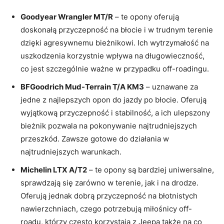
Goodyear ‌Wrangler ⁢MT/R
– te opony oferują⁢
doskonałą przyczepność na błocie i w trudnym terenie
dzięki agresywnemu⁢ bieżnikowi. Ich wytrzymałość na
uszkodzenia korzystnie wpływa ‍na długowieczność,
co jest szczególnie ⁢ważne w przypadku off-roadingu.
BFGoodrich ⁢Mud-Terrain T/A KM3
– uznawane za
jedne⁣ z najlepszych opon‍ do‍ jazdy ​po błocie. Oferują
wyjątkową przyczepność i⁤ stabilność, a ich ulepszony
bieżnik pozwala na pokonywanie najtrudniejszych‌
przeszkód. Zawsze‍ gotowe do działania‌ w
⁤najtrudniejszych ​warunkach.
Michelin LTX ‌A/T2
– te ​opony są bardziej uniwersalne,
sprawdzają się zarówno w ⁣terenie, jak i ⁢na drodze.
Oferują jednak​ dobrą przyczepność na błotnistych⁢
nawierzchniach, czego⁣ potrzebują miłośnicy⁣ off-
roadu, którzy ‌często korzystają z Jeepa także na co