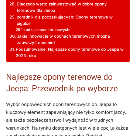
Dlaczego​ warto zainwestować w dobre opony
‍terenowe dla Jeepa
poradnik dla początkujących: Opony terenowe⁣ w
⁣pigułce
rodzaje opon terenowych:
Jakie innowacje ⁣w oponach terenowych można‌
zauważyć obecnie?
Podsumowanie: Najlepsze opony terenowe ⁤do Jeepa w
2023 roku
Najlepsze opony‍ terenowe do
Jeepa: Przewodnik po wyborze
Wybór odpowiednich⁢ opon terenowych do Jeepa⁢ to
⁢kluczowy element zapewniający nie tylko komfort jazdy,
ale ‌także bezpieczeństwo i wydajność w‍ trudnych
‍warunkach. Na rynku dostępnych jest wiele opcji,a ⁤każda
z nich ​posiada swoje unikalne cechy. ⁢Poniżej