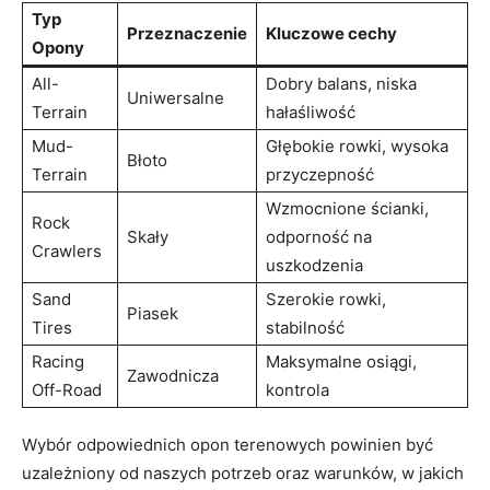
Typ
Przeznaczenie
Kluczowe ⁤cechy
Opony
All-
Dobry balans, niska
Uniwersalne
Terrain
hałaśliwość
Mud-
Głębokie rowki, wysoka
Błoto
Terrain
przyczepność
Wzmocnione ścianki,
Rock
Skały
odporność na
Crawlers
uszkodzenia
Sand⁤
Szerokie rowki,
Piasek
Tires
stabilność
Racing
Maksymalne osiągi,
Zawodnicza
⁣Off-Road
kontrola
Wybór odpowiednich opon terenowych powinien być⁢
uzależniony od naszych potrzeb oraz warunków, w jakich