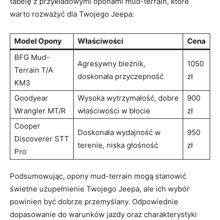
tabelę z‌ przykładowymi oponami mud-terrain, które
warto rozważyć dla Twojego Jeepa:
Model​ Opony
Właściwości
Cena
BFG Mud-
Agresywny bieżnik,
1050
Terrain T/A⁣
doskonała ⁢przyczepność
zł
KM3
Goodyear
Wysoka ⁣wytrzymałość, dobre‍
900
Wrangler MT/R
właściwości w błocie
zł
Cooper ​
Doskonała wydajność w
950
Discoverer STT
terenie, niska głośność
zł
Pro
Podsumowując, opony mud-terrain ⁤mogą stanowić
świetne uzupełnienie Twojego Jeepa, ale ich wybór
powinien być dobrze przemyślany.‌ Odpowiednie
dopasowanie do​ warunków‍ jazdy oraz charakterystyki