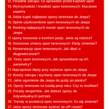
Poradnik zakupu: ⁣Co sprawdzić⁢ przed‌ kupnem‌ opon
Wytrzymałość i ⁤trwałość opon terenowych: Kluczowe
aspekty
Gdzie kupić najlepsze ​opony terenowe do Jeepa?
Opinie ​użytkowników opon terenowych do Jeepa
Ranking najlepszych marek opon ⁢terenowych⁤ do
⁣Jeepa
opony‍ terenowe ​a ⁣komfort jazdy: Jakie są różnice?
Sezonowe zmiany​ opon terenowych:⁣ Kiedy‌ zmieniać?
Konserwacja opon terenowych: Jak dbać o
długowieczność?
Testy ⁣opon terenowych: ⁣Jak sprawdzane są ich
⁣parametry?
Najczęstsze błędy przy ‍wyborze opon do ​Jeepa
Koszty zakupu i wymiany opon terenowych do Jeepa
Jakie ogumienie dla Jeepa ‌do⁢ jazdy po piasku?
Opony terenowe na każdą porę roku: Czy to możliwe?
Porady ekspertów: Jak dobrać opony do
indywidualnych ⁢potrzeb
Trendy⁤ w produkcji opon terenowych: Co⁤ się‌ zmienia?
Jakie ‍opony terenowe wybrać do off-roadu?