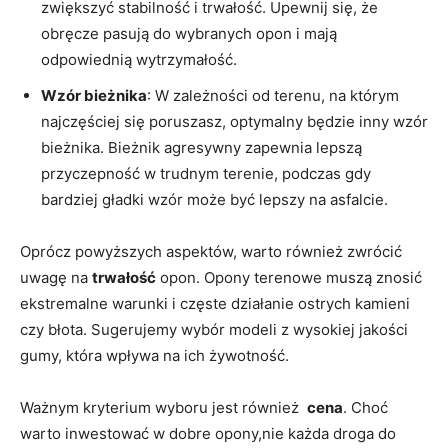
zwiększyć ‌stabilność i trwałość. Upewnij się, że
obręcze pasują ​do wybranych opon​ i mają
⁢odpowiednią⁤ wytrzymałość.
Wzór ⁢bieżnika
: W zależności od terenu, na którym
najczęściej się‍ poruszasz, ‍optymalny będzie inny wzór
bieżnika. Bieżnik agresywny ‌zapewnia lepszą
przyczepność w trudnym⁢ terenie, podczas gdy
bardziej⁢ gładki​ wzór może być lepszy na asfalcie.
Oprócz ⁢powyższych aspektów, warto również zwrócić
uwagę na‍
trwałość
opon. Opony terenowe muszą znosić
ekstremalne warunki i częste‍ działanie ostrych kamieni
czy błota. Sugerujemy ⁢wybór ​modeli z wysokiej jakości
gumy, która wpływa‌ na ich⁢ żywotność.
Ważnym kryterium wyboru⁣ jest również ⁢
cena
. Choć
warto inwestować w dobre opony,nie każda droga‌ do