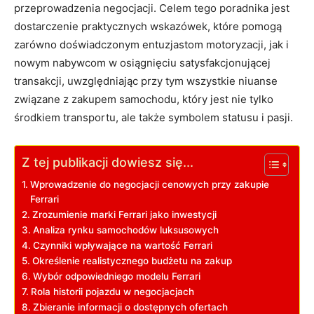
przeprowadzenia negocjacji. Celem tego ​poradnika jest
dostarczenie ‌praktycznych‍ wskazówek, które pomogą
zarówno ‌doświadczonym ​entuzjastom motoryzacji, jak i
nowym nabywcom w osiągnięciu satysfakcjonującej
transakcji,⁣ uwzględniając​ przy tym wszystkie niuanse
związane z zakupem samochodu, ⁢który jest nie tylko
środkiem transportu, ale⁢ także symbolem statusu i pasji.
Z tej publikacji dowiesz się...
Wprowadzenie do negocjacji cenowych​ przy zakupie
Ferrari
Zrozumienie marki Ferrari jako inwestycji
Analiza rynku samochodów luksusowych
Czynniki wpływające na​ wartość Ferrari
Określenie realistycznego budżetu na ‌zakup
Wybór odpowiedniego modelu Ferrari
Rola historii pojazdu ​w ⁢negocjacjach
Zbieranie informacji o dostępnych ofertach