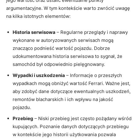
jego wartość oraz ustalić ewentualne punkty
argumentacyjne. W tym kontekście warto zwrócić​ uwagę
na kilka istotnych ⁢elementów:
Historia serwisowa
– Regularne przeglądy i ⁢naprawy‍
wykonane w autoryzowanych ‌serwisach mogą
znacząco podnieść ⁣wartość pojazdu. Dobrze
udokumentowana historia serwisowa to sygnał, że
samochód był odpowiednio pielęgnowany.
Wypadki i uszkodzenia
– Informacje o ⁢przeszłych
wypadkach mogą obniżyć⁣ wartość ⁤Ferrari. Ważne ⁤jest,
aby ‌zdobyć dane ​dotyczące ewentualnych ⁣uszkodzeń,
remontów blacharskich i ich wpływu na jakość
pojazdu.
Przebieg
– Niski ⁤przebieg jest często pożądany wśród
kupujących. Poznanie danych dotyczących przebiegu
‍w kontekście jego historii ⁣użytkowania pozwala