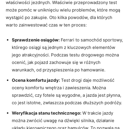
właściwości jezdnych. ⁤Właściwie‍ przeprowadzony test
może pomóc w uniknięciu wielu problemów, które⁤ mogą
wystąpić po ‍zakupie. Oto ‍kilka‍ powodów, dla których
warto ‌zainwestować czas w ten proces:
Sprawdzenie ⁤osiągów:
Ferrari to samochód sportowy,
⁢którego osiągi są jednym z kluczowych elementów‌
jego ‍atrakcyjności. Podczas‌ testu drogowego można
ocenić, jak pojazd zachowuje się w‍ różnych
warunkach, od przyspieszenia po hamowanie.
Ocena komfortu jazdy:
Test drogi daje możliwość
oceny komfortu wnętrza i zawieszenia. ‌Można
sprawdzić, czy fotele ⁣są wygodne, a‍ jazda jest ⁤płynna,
co jest istotne, zwłaszcza podczas dłuższych podróży.
Weryfikacja stanu technicznego:
W trakcie jazdy​
można ‍zwrócić uwagę na⁤ dźwięki⁣ silnika, działanie
układu kierowniczego oraz hamulców. To ​pozwala‍ na