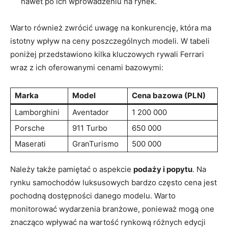
nawet po ich wprowadzeniu na rynek.
Warto również zwrócić uwagę ⁤na konkurencję, która ma
istotny wpływ na ceny poszczególnych modeli. W tabeli
poniżej przedstawiono kilka ‍kluczowych rywali Ferrari
wraz z‍ ich oferowanymi ‍cenami bazowymi:
Marka
Model
Cena bazowa (PLN)
Lamborghini
Aventador
1 200 000
Porsche
911 Turbo
650 000
Maserati
GranTurismo
500 000
Należy także pamiętać o aspekcie
podaży i popytu
. Na
rynku samochodów luksusowych bardzo ⁤często cena ​jest‍
pochodną dostępności danego modelu. Warto
monitorować wydarzenia branżowe, ponieważ mogą one
znacząco wpływać na wartość ‍rynkową różnych edycji⁣