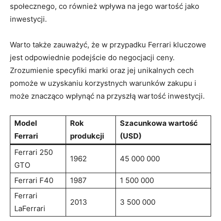
społecznego, co ‌również wpływa na jego wartość jako
inwestycji.
Warto ⁣także zauważyć, że w ‍przypadku‌ Ferrari ‌kluczowe
jest odpowiednie⁢ podejście do negocjacji ⁣ceny.
Zrozumienie specyfiki marki oraz jej unikalnych cech
pomoże⁢ w uzyskaniu korzystnych⁢ warunków zakupu i
może znacząco‍ wpłynąć na ⁢przyszłą wartość inwestycji.
Model
Rok
Szacunkowa ⁤wartość
Ferrari
produkcji
(USD)
Ferrari 250
1962
45 000 000
GTO
Ferrari F40
1987
1 500 ​000
Ferrari
2013
3 500 000
⁤LaFerrari