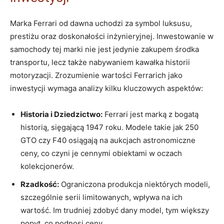
Marka Ferrari​ od dawna uchodzi za symbol luksusu,
prestiżu oraz doskonałości inżynieryjnej. Inwestowanie w
‍samochody tej marki nie jest jedynie‌ zakupem środka‍
transportu, lecz także nabywaniem‍ kawałka historii
motoryzacji. Zrozumienie ​wartości Ferrarich ⁣jako
inwestycji wymaga analizy kilku kluczowych aspektów:
Historia i Dziedzictwo:
Ferrari jest marką z bogatą
historią, sięgającą 1947 roku. Modele takie jak⁤ 250
GTO‍ czy F40 osiągają na aukcjach⁢ astronomiczne
ceny, ⁤co ⁣czyni je cennymi ​obiektami w ‍oczach
kolekcjonerów.
Rzadkość:
Ograniczona produkcja niektórych‍ modeli,
⁤szczególnie serii limitowanych, wpływa ‌na ich
wartość. Im ​trudniej zdobyć ​dany model, tym większy
popyt, co podnosi ceny.