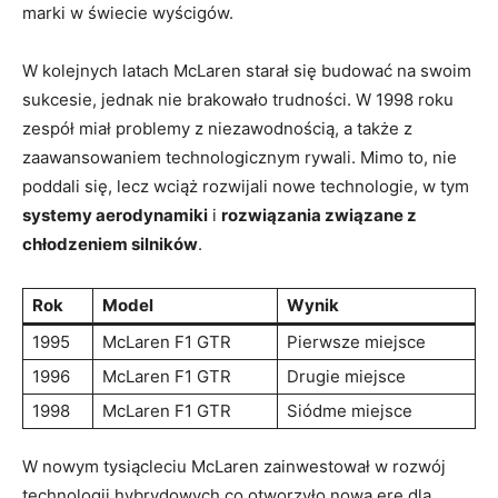
marki w świecie wyścigów.
W kolejnych latach McLaren starał się budować na swoim
sukcesie, jednak nie brakowało trudności. W 1998 roku
zespół miał problemy z niezawodnością, a także z
zaawansowaniem technologicznym rywali. Mimo to, nie
poddali się, lecz wciąż rozwijali nowe technologie, w tym
systemy aerodynamiki
i
rozwiązania związane z
chłodzeniem silników
.
Rok
Model
Wynik
1995
McLaren F1 GTR
Pierwsze miejsce
1996
McLaren F1 GTR
Drugie miejsce
1998
McLaren F1 GTR
Siódme miejsce
W nowym tysiącleciu McLaren zainwestował w rozwój
technologii hybrydowych,co otworzyło nową erę dla