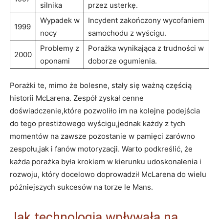
silnika
przez usterkę.
Wypadek w
Incydent zakończony wycofaniem
1999
nocy
samochodu z wyścigu.
Problemy z
Porażka wynikająca z trudności w
2000
oponami
doborze ogumienia.
Porażki te, mimo że bolesne, stały się ważną częścią
historii McLarena. Zespół zyskał cenne
doświadczenie,które pozwoliło im na kolejne podejścia
do tego prestiżowego wyścigu,jednak każdy z tych
momentów na zawsze pozostanie w pamięci zarówno
zespołu,jak i fanów motoryzacji. Warto podkreślić, że
każda porażka była krokiem w kierunku udoskonalenia i
rozwoju, który docelowo doprowadził McLarena do wielu
późniejszych sukcesów na torze le Mans.
Jak technologia wpływała na