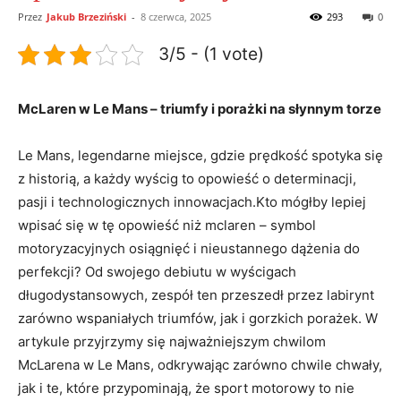
Przez
Jakub Brzeziński
-
8 czerwca, 2025
293
0
3/5 - (1 vote)
McLaren w Le Mans – triumfy i porażki na słynnym torze
Le Mans, legendarne miejsce, gdzie prędkość spotyka się
z historią, a każdy wyścig to opowieść o determinacji,
pasji i technologicznych innowacjach.Kto mógłby lepiej
wpisać się w tę opowieść niż mclaren – symbol
motoryzacyjnych osiągnięć i nieustannego dążenia do
perfekcji? Od swojego debiutu w wyścigach
długodystansowych, zespół ten przeszedł przez labirynt
zarówno wspaniałych triumfów, jak i gorzkich porażek. W
artykule przyjrzymy się najważniejszym chwilom
McLarena w Le Mans, odkrywając zarówno chwile chwały,
jak i te, które przypominają, że sport motorowy to nie