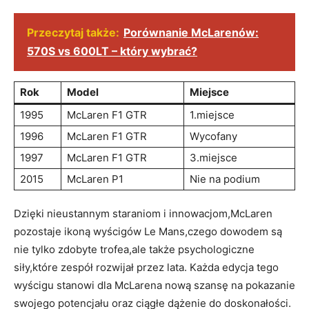
Przeczytaj także:
Porównanie McLarenów:
570S vs 600LT – który wybrać?
Rok
Model
Miejsce
1995
McLaren F1 GTR
1.miejsce
1996
McLaren F1 GTR
Wycofany
1997
McLaren F1 GTR
3.miejsce
2015
McLaren P1
Nie na podium
Dzięki nieustannym staraniom i innowacjom,McLaren
pozostaje ikoną wyścigów Le Mans,czego dowodem są
nie tylko zdobyte trofea,ale także psychologiczne
siły,które zespół rozwijał przez lata. Każda edycja tego
wyścigu stanowi dla McLarena nową szansę na pokazanie
swojego potencjału oraz ciągłe dążenie do doskonałości.