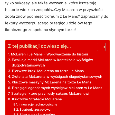
tylko sukcesy, ale także wyzwania, które kształtują
historie wielkich zespołów.Czy McLaren w przyszłości
zdoła znów podnieść trofeum z Le Mans? zapraszamy do
lektury wyczerpującego przeglądu dziejów tego
ikonicznego zespołu na słynnym torze!
Z tej publikacji dowiesz się...
McLaren i Le Mans – Wprowadzenie do historii
Ewolucja marki McLaren w kontekście wyścigów
długodystansowych
Pierwsze kroki McLarena na torze Le Mans
Złote lata McLarena w wyścigach długodystansowych
Kluczowe maszyny McLarena na torze Le Mans
Przegląd legendarnych wyścigów McLaren w Le Mans
Strategie, które przyniosły sukces McLarenowi
Kluczowe Strategie McLarena
innowacje technologiczne
Strategia zespołowa
Silna marka i marketing