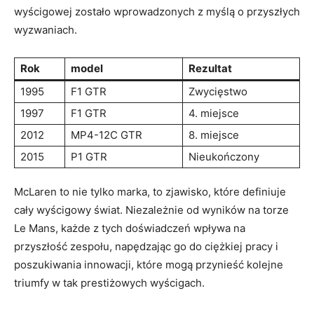
wyścigowej zostało wprowadzonych z myślą o przyszłych
wyzwaniach.
Rok
model
Rezultat
1995
F1 GTR
Zwycięstwo
1997
F1 GTR
4. miejsce
2012
MP4-12C GTR
8. miejsce
2015
P1 GTR
Nieukończony
McLaren to nie tylko marka, to zjawisko, które definiuje
cały wyścigowy świat. Niezależnie od wyników na torze
Le Mans, każde z tych doświadczeń wpływa na
przyszłość zespołu, napędzając go do ciężkiej pracy i
poszukiwania innowacji, które mogą przynieść kolejne
triumfy w tak prestiżowych wyścigach.