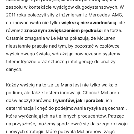
zespołu w kontekście wyścigów długodystansowych. W
2011 roku połączyli siły z inżynierami z Mercedes-AMG,
co zaowocowało nie tylko
większą niezawodnością
, ale
również
znacznym zwiększeniem prędkości
na torze.
Ostatnie zmagania w Le Mans pokazują, że McLaren
nieustannie pracuje nad tym, by pozostać w czołówce
wyścigowego świata, wdrażając nowoczesne systemy
telemetryczne oraz sztuczną inteligencję do analizy
danych.
Każdy wyścig na torze Le Mans jest nie tylko walką o
podium, ale także testem innowacji. Chociaż McLaren
doświadczył zarówno
tryumfów, jak i porażek
, ich
determinacja i chęć do podejmowania ryzyka są cechami,
które wyróżniają ich na tle innych producentów. Patrząc
na przyszłość, możemy spodziewać się dalszego rozwoju
i nowych strategii, które pozwolą McLarenowi zająć