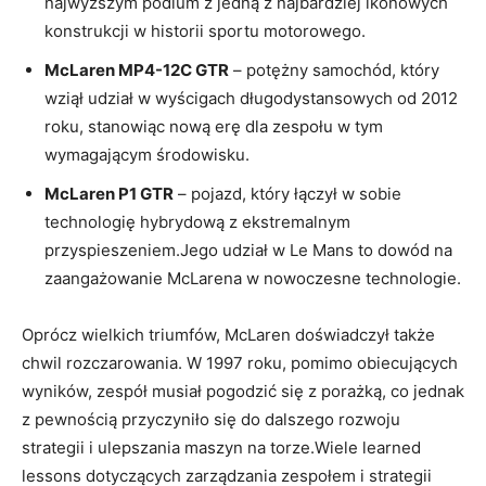
najwyższym podium z jedną z najbardziej ikonowych
konstrukcji w historii sportu motorowego.
McLaren MP4-12C GTR
– potężny samochód, który
wziął udział w wyścigach długodystansowych od 2012
roku, stanowiąc nową erę dla zespołu w tym
wymagającym środowisku.
McLaren P1 GTR
– pojazd, który łączył w sobie
technologię hybrydową z ekstremalnym
przyspieszeniem.Jego udział w Le Mans to dowód na
zaangażowanie McLarena w nowoczesne technologie.
Oprócz wielkich triumfów, McLaren doświadczył także
chwil rozczarowania. W 1997 roku, pomimo obiecujących
wyników, zespół musiał pogodzić się z porażką, co jednak
z pewnością przyczyniło się do dalszego rozwoju
strategii i ulepszania maszyn na torze.Wiele learned
lessons dotyczących zarządzania zespołem i strategii