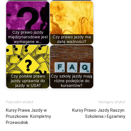
Czy prawo jazdy
międzynarodowe jest
Czy prawo jazdy ma
wymagane w…
datę ważności?
Czy polskie prawo
Czy szkoły jazdy mają
jazdy uprawnia do
różne podejście do
jazdy w USA?
kursantów?
Poprzedni artykuł
Następny artykuł
Kursy Prawa Jazdy w
Kursy Prawo Jazdy Raszyn:
Pruszkowie: Kompletny
Szkolenia i Egzaminy
Przewodnik