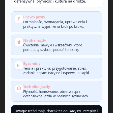
defensywna, płynność i kultura na drodze.
Prawo jazdy
📄
Formalności, wymagania, uprawnienia i
praktyczne wyjaśnienia krok po kroku.
Nauka jazdy
🧠
Ćwiczenia, nawyki i wskazówki, które
pomagają szybciej poczuć kontrolę.
Egzaminy
📝
Teoria i praktyka: przygotowanie, stres,
zadania egzaminacyjne i typowe „pułapki”.
Technika jazdy
🛞
Płynność, hamowanie, obserwacja i
defensywna jazda w realnych sytuacjach.
Uwaga: treści mają charakter edukacyjny. Przepisy i