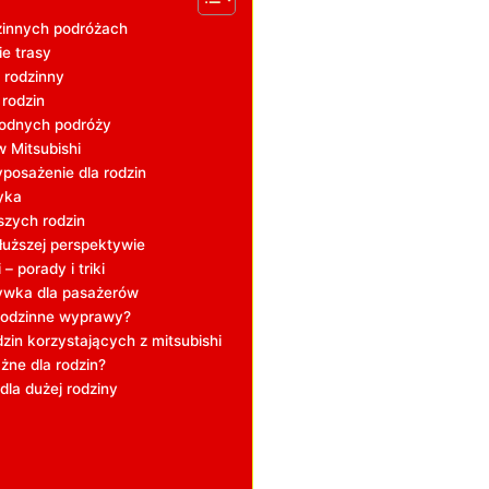
dzinnych podróżach
ie trasy
 rodzinny
 rodzin
godnych podróży
 Mitsubishi
yposażenie dla rodzin
yka
szych rodzin
dłuższej perspektywie
 porady i triki
rywka dla pasażerów
 rodzinne wyprawy?
zin korzystających z mitsubishi
żne dla rodzin?
dla dużej rodziny