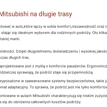
itsubishi na długie trasy
estować w auto,które łączy w sobie komfort,niezawodność oraz 
a, stając się idealnym wyborem dla rodzinnych podróży. Oto kilk
skiej marki.
lidności. Dzięki długoletniemu doświadczeniu i wysokiej jakoś
zas długich tras.
aprojektowane jest z myślą o komforcie pasażerów. Ergonomiczn
dzielczej sprawiają, że podróż staje się przyjemnością.
 wyposażone w zaawansowane systemy bezpieczeństwa, takie j
t adaptacyjny. To sprawia, że podróż jest nie tylko komfortow
towane w autach Mitsubishi charakteryzują się niskim zużyciem
 się do obniżenia całkowitych kosztów podróży.