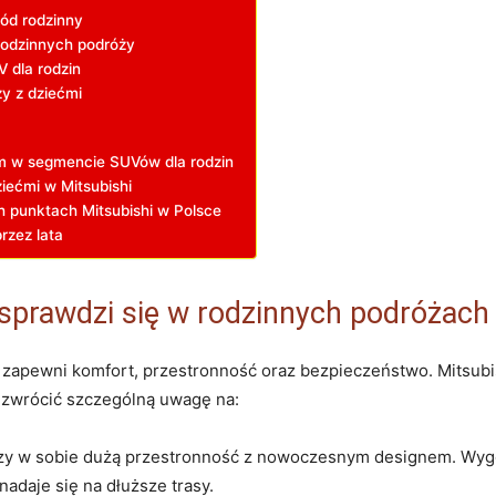
ód rodzinny
rodzinnych podróży
 dla rodzin
ży z dziećmi
m w segmencie SUVów dla rodzin
iećmi w Mitsubishi
 punktach Mitsubishi w Polsce
przez lata
j sprawdzi się w rodzinnych podróżach
apewni komfort, przestronność oraz bezpieczeństwo. Mitsubishi
o zwrócić szczególną uwagę na:
czy w sobie dużą przestronność z nowoczesnym designem. Wygod
nadaje się na dłuższe trasy.