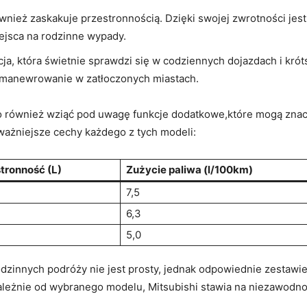
ównież zaskakuje przestronnością. Dzięki swojej zwrotności je
ejsca na rodzinne wypady.
a, która świetnie sprawdzi się w codziennych dojazdach i kró
ją manewrowanie w zatłoczonych miastach.
również wziąć pod uwagę funkcje dodatkowe,które mogą znacz
jważniejsze cechy każdego z tych modeli:
tronność (L)
Zużycie paliwa (l/100km)
7,5
6,3
5,0
dzinnych podróży nie jest prosty, jednak odpowiednie zestawi
eżnie od wybranego modelu, Mitsubishi stawia na niezawodność