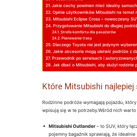
Jakie cechy powinien mieć idealny samoch
Opinie użytkowników Mitsubishi na temat 
Mitsubishi Eclipse Cross – nowoczesny SUV
Przygotowanie Mitsubishi do długiej podró
Strefa komfortu dla pasażerów
Planowanie trasy
Dlaczego Toyota nie jest jedynym wybore
Jakie akcesoria mogą ułatwić podróże z dz
Przewodnik po serwisach i autoryzowanych
Jak dbać o Mitsubishi, aby służył rodzinie 
Które Mitsubishi najlepie
Rodzinne podróże wymagają pojazdu, który z
wpisują się w te potrzeby.Wśród nich wart
Mitsubishi Outlander
– to SUV, który łą
pojemny bagażnik sprawiają, że idealnie 