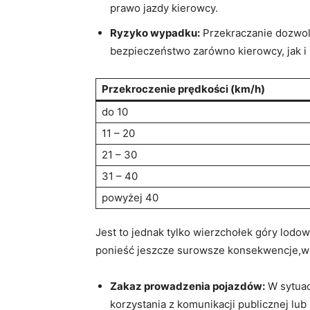
prawo jazdy ⁣kierowcy.
Ryzyko wypadku:
Przekraczanie dozwol
bezpieczeństwo zarówno kierowcy, ⁢jak i
Przekroczenie ‍prędkości ⁣(km/h)
do ⁤10
11 – ​20
21 – 30
31 – 40
powyżej 40
Jest to ​jednak⁣ tylko wierzchołek góry lo
ponieść ​jeszcze ‌surowsze konsekwencje,w
Zakaz prowadzenia pojazdów:
W ‌sytua
korzystania z komunikacji publicznej ⁢lub