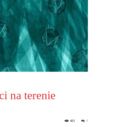
i na terenie
401
1