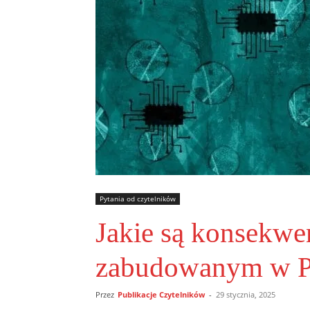
Pytania od czytelników
Jakie są konsekwen
zabudowanym w P
Przez
Publikacje Czytelników
-
29 stycznia, 2025