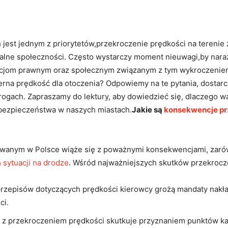
 ​jest jednym z priorytetów,przekroczenie prędkości na tereni
lokalne​ społeczności. Często wystarczy moment nieuwagi,by nara
cjom prawnym oraz społecznym związanym‍ z tym wykroczeniem.
erna prędkość dla otoczenia? Odpowiemy⁢ na te pytania, dostarc
ogach. Zapraszamy do​ lektury, aby‌ dowiedzieć się, dlaczego w
 bezpieczeństwa w naszych miastach.
Jakie są
konsekwencje prz
owanym w Polsce wiąże się ‍z poważnymi konsekwencjami, zarów
 sytuacji na drodze
. Wśród najważniejszych skutków przekrocz
zepisów dotyczących prędkości kierowcy grożą mandaty nakład
ci.
z ⁢przekroczeniem prędkości⁣ skutkuje ‍przyznaniem punktów ka