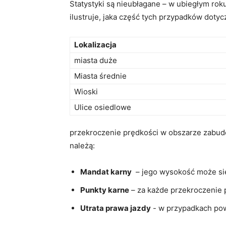
Statystyki są nieubłagane – w ubiegłym‍ rok
ilustruje, jaka ⁢część ‍tych ‍przypadków do
Lokalizacja
miasta duże
Miasta średnie
Wioski
Ulice‌ osiedlowe
przekroczenie prędkości w obszarze zabud
należą:
Mandat karny
⁢ – jego wysokość⁣ może s
Punkty karne
– za każde ⁢przekroczenie 
Utrata prawa jazdy
-​ w przypadkach po