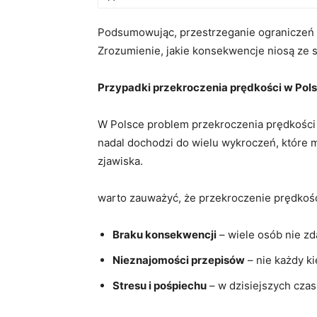
Podsumowując, przestrzeganie ograniczeń ​
Zrozumienie, jakie⁢ konsekwencje niosą ze s
Przypadki ⁢przekroczenia prędkości w Polsce
W Polsce​ problem⁢ przekroczenia prędkości n
nadal dochodzi do wielu ‍wykroczeń, które
zjawiska.
warto ⁢zauważyć, ⁢że przekroczenie prędkoś
Braku konsekwencji
– wiele osób nie zda
Nieznajomości przepisów
– nie każdy ki
Stresu i pośpiechu
– ‍w⁢ dzisiejszych cza