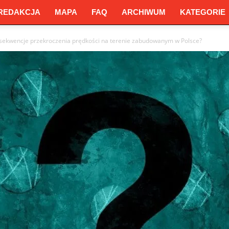
REDAKCJA
MAPA
FAQ
ARCHIWUM
KATEGORIE
nsekwencje przekroczenia prędkości na terenie zabudowanym w Polsce?