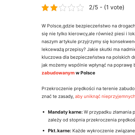
2/5 - (1 vote)
W Polsce,gdzie bezpieczeństwo na ‌drogach
się nie tylko kierowcy,ale również piesi i 
naszym artykule przyjrzymy się konsekwen
lekceważą ⁢przepisy? Jakie skutki ma nadmi
kluczowa dla bezpieczeństwa na polskich dr
jak możemy ‍wspólnie wpłynąć na ​poprawę‍
zabudowanym
w Polsce
Przekroczenie prędkości ⁤na terenie zabud
znać⁤ te ​zasady,
aby uniknąć nieprzyjemnych
Mandaty karne:
W przypadku złamania pr
zależy od stopnia przekroczenia prędkoś
Pkt. karne:
Każde wykroczenie​ związane 