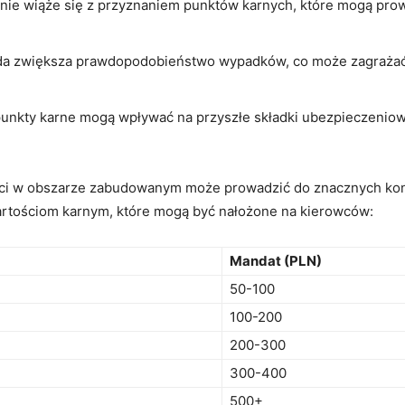
e wiąże się z ⁢przyznaniem punktów karnych,​ które mogą prow
a zwiększa prawdopodobieństwo wypadków, co ⁤może zagrażać nie
unkty karne mogą⁢ wpływać na przyszłe składki ubezpieczeniow
i w obszarze zabudowanym może‌ prowadzić do znacznych konse
wartościom karnym,⁤ które mogą‌ być nałożone na⁢ kierowców:
Mandat (PLN)
50-100
100-200
200-300
300-400
500+