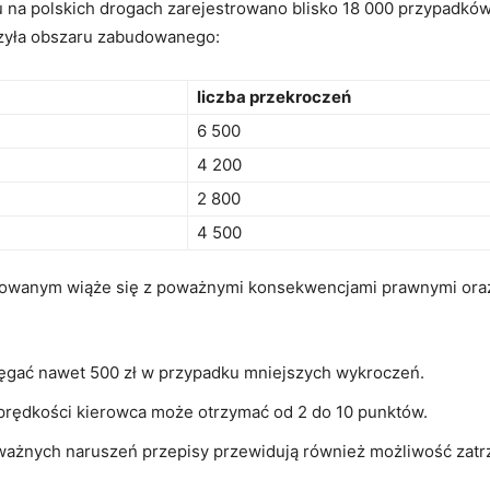
u ⁣na polskich drogach⁢ zarejestrowano blisko ​18 000 przypadkó
tyczyła obszaru zabudowanego:
liczba⁤ przekroczeń
6 500
4‌ 200
2 ‍800
4 500
owanym wiąże się⁢ z⁤ poważnymi konsekwencjami prawnymi oraz
ięgać nawet 500 zł w​ przypadku mniejszych‌ wykroczeń.
prędkości kierowca ⁢może otrzymać od⁣ 2 do‌ 10 punktów.
ważnych naruszeń przepisy przewidują również możliwość zatr