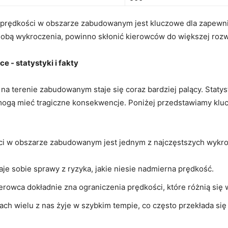
prędkości ⁤w⁤ obszarze zabudowanym jest kluczowe ‌dla zapewn
obą ⁢wykroczenia, powinno skłonić​ kierowców do większej rozwa
 -⁣ statystyki i fakty
a terenie zabudowanym staje się coraz bardziej palący. Statystyki
 mogą mieć tragiczne konsekwencje. Poniżej przedstawiamy kluc
ci w obszarze zabudowanym jest jednym ‍z najczęstszych⁣ wykro
je sobie ‌sprawy z ryzyka, ⁤jakie niesie nadmierna prędkość.
erowca dokładnie ⁤zna ⁤ograniczenia prędkości, które różnią się w
sach wielu⁢ z nas ​żyje w szybkim tempie, co często ⁢przekłada s